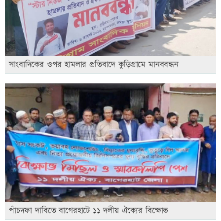
সাংবাদিকের ওপর হামলার প্রতিবাদে কুড়িগ্রামে মানববন্ধন
পাঁচদফা দাবিতে বাগেরহাটে ১১ দলীয় ঐক্যের বিক্ষোভ