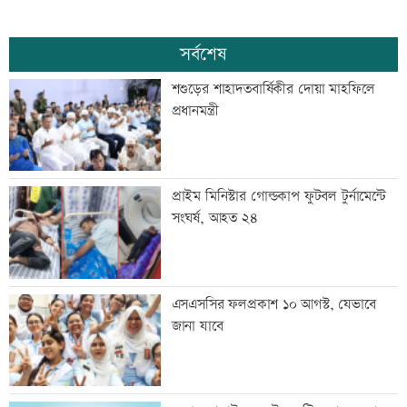
সর্বশেষ
শশুড়ের শাহাদতবার্ষিকীর দোয়া মাহফিলে
প্রধানমন্ত্রী
প্রাইম মিনিস্টার গোল্ডকাপ ফুটবল টুর্নামেন্টে
সংঘর্ষ, আহত ২৪
এসএসসির ফলপ্রকাশ ১০ আগস্ট, যেভাবে
জানা যাবে