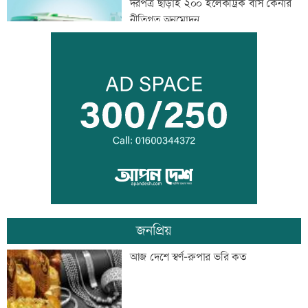
দরপত্র ছাড়াই ২০০ ইলেকট্রিক বাস কেনার
নীতিগত অনুমোদন
তনু হত্যার আসামি সাবেক সেনাসদস্য
হাফিজুরকে আত্মসমর্পণের নির্দেশ
দুদকের মামলায় ঢাকা ব্যাংকের ৪ কর্মকর্তার
কারাদণ্ড
জনপ্রিয়
জিয়াউর রহমান দেশে প্রথম সবুজ বিপ্লবের
আজ দেশে স্বর্ণ-রুপার ভরি কত
ডাক দিয়েছিলেন: পরিবেশমন্ত্রী