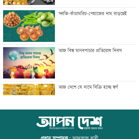
প্রথম শ্রেণিতে ভর্তি লটারিতে
সবজি-কাঁচামরিচ-পেয়াজের দাম বাড়ছেই
মেঘনার ভাঙনরোধে জিও ব্যাগ প্রকল্পে
আজ বিশ্ব মানবপাচার প্রতিরোধ দিবস
অনিয়ম, এলাকাবাসীর মানববন্ধন
বাংলাদেশি পাঁচ হাজার কৃষি শ্রমিক নেবে
আজ দেশে যে দামে বিক্রি হচ্ছে স্বর্ণ
ওমান
স্বর্ণ খাতকে আনুষ্ঠানিক কাঠামোয় আনছে
আজ বিশ্ব বন্ধু দিবস
সরকার, মতামত চাইল মন্ত্রণালয়
প্রধান সম্পাদক:
আফজাল বারী