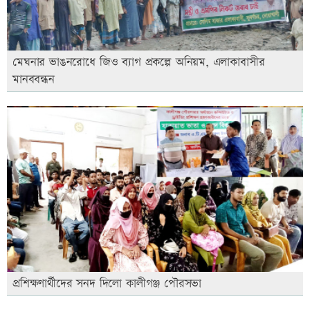
মেঘনার ভাঙনরোধে জিও ব্যাগ প্রকল্পে অনিয়ম, এলাকাবাসীর
মানববন্ধন
প্রশিক্ষণার্থীদের সনদ দিলো কালীগঞ্জ পৌরসভা