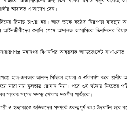
র গাজীকে জিজ্ঞাসাবাদের জন্য তিন দিনের রিমান্ড মঞ্জুর করেছে 
য়দার আলীর আদালত এ আদেশ দেন।
িনের রিমান্ড চাওয়া হয়। আজ তাকে কঠোর নিরাপত্তা ব্যবস্থায় 
র আইনজীবীদের শুনানি শেষে আদালত আসামিকে তিনদিনের রিমান্ড 
 ও নারায়ণগঞ্জ মহানগর বিএনপির আহ্য়বাক অ্যাডভোকেট সাখাওয়াত
জে ছাত্র-জনতার আনন্দ মিছিলে হামলা ও গুলিবর্ষণ করে স্থানীয় 
ধ হয়ে মারা যায় স্কুলছাত্র রোমান মিয়া। পরে ওই ঘটনায় নিহতের প
নের সাবেক সংসদ সদস্য গোলাম দস্তগীর গাজীকে।
রী ও হত্যাকাণ্ডে জড়িতদের সম্পর্কে গুরুত্বপূর্ণ তথ্য উদঘাটন হবে 