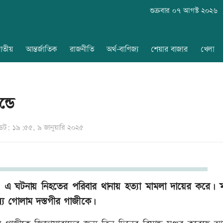
শুক্রবার ০৭ আগস্ট ২০২৬
াতীয়
আন্তর্জাতিক
রাজনীতি
অর্থ-বাণিজ্য
শেয়ার বাজার
খেলা
্ডে
ট: ১৯:৫৫, ৯ জানুয়ারি ২০২৫
 হয়। এ ঘটনায় নিহতের পরিবার থানায় হত্যা মামলা দায়ের করে। 
্য গোলাম দস্তগীর গাজীকে।