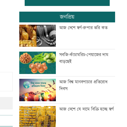
প্রথম শ্রেণিতে ভর্তি লটারিতে
জনপ্রিয়
আজ দেশে স্বর্ণ-রুপার ভরি কত
মেঘনার ভাঙনরোধে জিও ব্যাগ
প্রকল্পে অনিয়ম, এলাকাবাসীর
মানববন্ধন
সবজি-কাঁচামরিচ-পেয়াজের দাম
বাড়ছেই
বাংলাদেশি পাঁচ হাজার কৃষি শ্রমিক
নেবে ওমান
আজ বিশ্ব মানবপাচার প্রতিরোধ
দিবস
স্বর্ণ খাতকে আনুষ্ঠানিক কাঠামোয়
আনছে সরকার, মতামত চাইল
মন্ত্রণালয়
আজ দেশে যে দামে বিক্রি হচ্ছে স্বর্ণ
গবেষণা-দক্ষতা উন্নয়নে বাংলাদেশ-