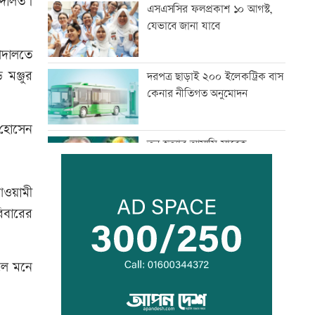
আদালত।
এসএসসির ফলপ্রকাশ ১০ আগস্ট,
যেভাবে জানা যাবে
আদালতে
মঞ্জুর
দরপত্র ছাড়াই ২০০ ইলেকট্রিক বাস
কেনার নীতিগত অনুমোদন
 হোসেন
তনু হত্যার আসামি সাবেক
সেনাসদস্য হাফিজুরকে
আত্মসমর্পণের নির্দেশ
আওয়ামী
দুদকের মামলায় ঢাকা ব্যাংকের ৪
রিবারের
কর্মকর্তার কারাদণ্ড
বলে মনে
জিয়াউর রহমান দেশে প্রথম সবুজ
বিপ্লবের ডাক দিয়েছিলেন:
পরিবেশমন্ত্রী