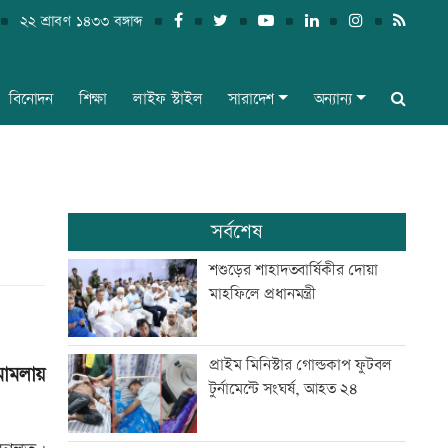
২২ শ্রাবণ ১৪৩৩ বঙ্গাব্দ
বিনোদন
শিক্ষা
লাইফ স্টাইল
সারাদেশ
অন্যান্য
সর্বশেষ
শশুড়ের শাহাদতবার্ষিকীর দোয়া
মাহফিলে প্রধানমন্ত্রী
প্রাইম মিনিস্টার গোল্ডকাপ ফুটবল
মামলায়
টুর্নামেন্টে সংঘর্ষ, আহত ২৪