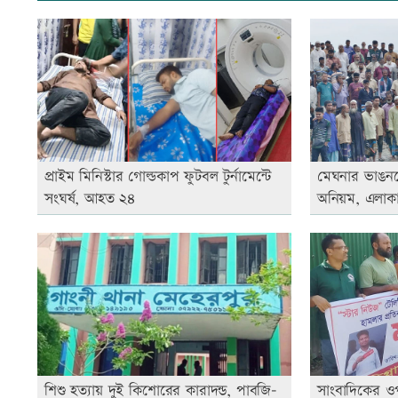
প্রাইম মিনিস্টার গোল্ডকাপ ফুটবল টুর্নামেন্টে
মেঘনার ভাঙনরো
সংঘর্ষ, আহত ২৪
অনিয়ম, এলাকা
শিশু হত্যায় দুই কিশোরের কারাদন্ড, পাবজি-
সাংবাদিকের ওপ