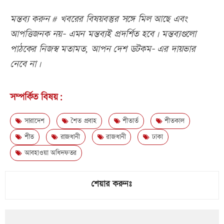
মন্তব্য করুন # খবরের বিষয়বস্তুর সঙ্গে মিল আছে এবং
আপত্তিজনক নয়- এমন মন্তব্যই প্রদর্শিত হবে। মন্তব্যগুলো
পাঠকের নিজস্ব মতামত, আপন দেশ ডটকম- এর দায়ভার
নেবে না।
সম্পর্কিত বিষয়:
সারাদেশ
শৈত প্রবাহ
শীতার্ত
শীতকাল
শীত
রাজধানী
রাজধানী
ঢাকা
আবহাওয়া অধিদফতর
শেয়ার করুনঃ