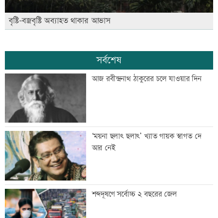
বৃষ্টি-বজ্রবৃষ্টি অব্যাহত থাকার আভাস
সর্বশেষ
আজ রবীন্দ্রনাথ ঠাকুরের চলে যাওয়ার দিন
‘ময়না ছলাৎ ছলাৎ’ খ্যাত গায়ক স্বাগত দে
আর নেই
শব্দদূষণে সর্বোচ্চ ২ বছরের জেল