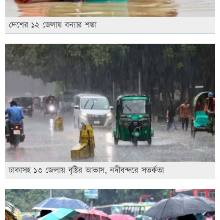
দেশের ১২ জেলায় বন্যার শঙ্কা
ঢাকাসহ ১৩ জেলায় বৃষ্টির আভাস, নদীবন্দরে সতর্কতা