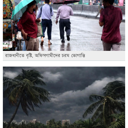
রাজধানীতে বৃষ্টি, অফিসগামীদের চরম ভোগান্তি