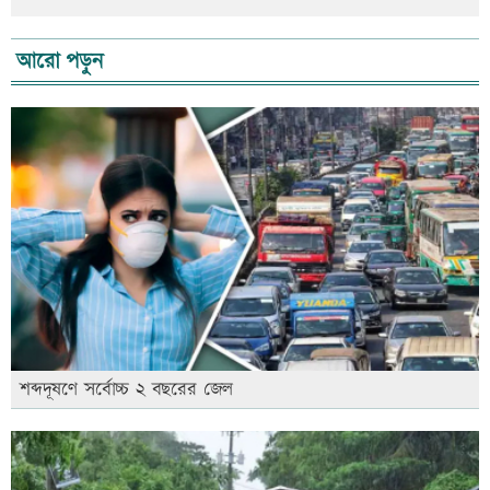
আরো পড়ুন
শব্দদূষণে সর্বোচ্চ ২ বছরের জেল