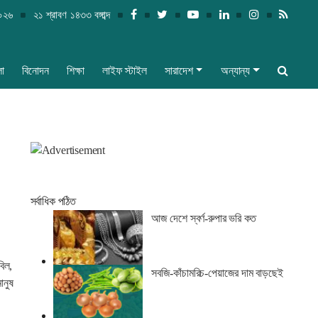
২০২৬
২১ শ্রাবণ ১৪৩৩ বঙ্গাব্দ
লা
বিনোদন
শিক্ষা
লাইফ স্টাইল
সারাদেশ
অন্যান্য
সর্বাধিক পঠিত
আজ দেশে স্বর্ণ-রুপার ভরি কত
বিল,
সবজি-কাঁচামরিচ-পেয়াজের দাম বাড়ছেই
ানুষ