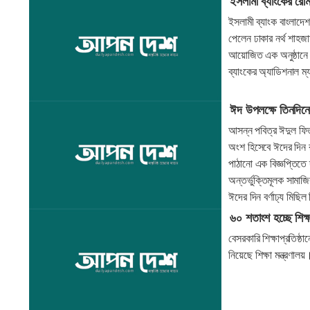
ইসলামী ব্যাংকের রেম
ইসলামী ব্যাংক বাংলাদেশ
পেলেন ঢাকার নর্থ শাহজ
আয়োজিত এক অনুষ্ঠানে 
ব্যাংকের অ্যাডিশনাল ম
ঈদ উপলক্ষে তিনদিন
আসন্ন পবিত্র ঈদুল ফিত
অংশ হিসেবে ঈদের দিন র
পাঠানো এক বিজ্ঞপ্তিতে
অন্তর্ভুক্তিমূলক সামা
ঈদের দিন বর্ণাঢ্য মিছিল
৬০ শতাংশ হচ্ছে শিক
বেসরকারি শিক্ষাপ্রতিষ্
নিয়েছে শিক্ষা মন্ত্রণা