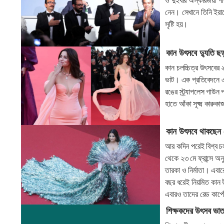
ও দুইবার অস্কারজয়ী পর
নেন। সেখানে তিনি ইরা
সৃষ্টি হয়।
কান উৎসবে দ্যুতি 
কান চলচ্চিত্র উৎসবের 
ভাট। এক প্রতিবেদনে এ
রঙের স্ট্র্যাপলেস গা
হাতে আঁকা সূক্ষ্ম কারুক
কান উৎসবে থাকছেন 
আর কদিন পরেই বিশ্ব চলচ
থেকে ২৩ মে ফ্রান্সে 
তারকা ও নির্মাতা। এব
বছর ধরেই নিয়মিত কান 
এবারও তাদের রেড কার্পে
শিক্ষকদের উৎসব ভা