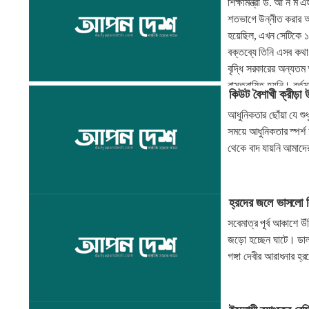
শিক্ষামন্ত্রী ড. আ ন 
শতভাগে উন্নীত করার আশ
হয়েছিল, এখন সেটিকে ১০
বক্তব্যে তিনি এসব কথা
বৃদ্ধি সরকারের অন্যতম 
বাস্তবায়িত হয়নি। বর্ত
কিউট বৈশাখী ক্রীড়া
আধুনিকতার ছোঁয়া যে শ
সময়ে আধুনিকতার স্পর্শ 
থেকে বাদ যায়নি আমাদের
হ্রদের জলে ভাসলো ব
সবেমাত্র পূর্ব আকাশে উ
জড়ো হচ্ছেন ঘাটে। ডালা
গঙ্গা দেবীর আরাধনার হ