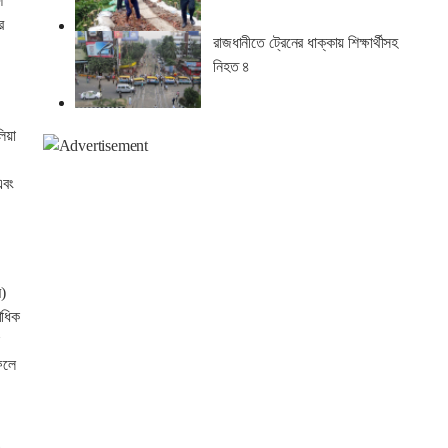
শ
র
রাজধানীতে ট্রেনের ধাক্কায় শিক্ষার্থীসহ
নিহত ৪
য়া
এবং
ে)
াধিক
ফলে