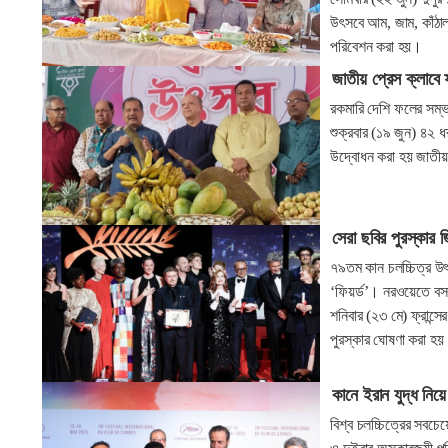
উৎসবে আম, জাম, কাঁঠাল
পরিবেশন করা হয়।
জাতীয় প্রেস ক্লাব
রকমারি দেশি ফলের সম্
শুক্রবার (১৯ জুন) ৪২ ধ
উদ্বোধন করা হয় জাতীয় 
সেরা ছবির পুরস্কার 
৭৯তম কান চলচ্চিত্র উৎস
‘ফিয়র্ড’। নরওয়েতে বসব
শনিবার (২৩ মে) ফ্রান্সের
পুরস্কার ঘোষণা করা হ
কানে ইরান যুদ্ধ নি
বিশ্ব চলচ্চিত্রের সবচেয়