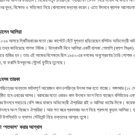
িচালক আসগর ফারহাদি। নিজের নতুন চলচ্চিত্র ‘প্যারালেল টেলস’ নিয়ে সংবাদ সম্মেলনে অং
নের যুদ্ধ, বিক্ষোভ ও সহিংসতা নিয়ে খোলামেলা মন্তব্য করেন। এতে উৎসবে ব্যাপক আলোচনা
ছড়ালেন আলিয়া
২০২৬ আসরে দ্বিতীয়বারের মতো রেড কার্পেটে হেঁটে মুগ্ধতা ছড়িয়েছেন বলিউড অভিনেত্রী আলি
 তথ্য জানিয়েছে গালফ নিউজ। উদ্বোধনী দিনে আলিয়া একটি হালকা গোলাপি (ব্লাশ পিঙ্ক)
উন পরে হাজির হন। তার এই সাজের বিশেষত্ব ছিল ১৯৫০-এর দশকের অনুপ্রেরণায় তৈরি পোশাক 
াজ, যা ফরাসি উপকূলের সৌন্দর্য ফুটিয়ে তুলেছে।
যেসব তারকা
্চিত্রের অন্যতম মর্যাদাপূর্ণ আয়োজন কান চলচ্চিত্র উৎসব শুরু হতে যাচ্ছে। মঙ্গলবার (১২ ম
অনুষ্ঠিত হবে এবারের আসর। বরাবরের মতো এবারও কান উৎসবে অংশ নিতে যাচ্ছেন বলিউডের এক
ারের উৎসবে সবচেয়ে বেশি নজর থাকবে অভিনেত্রী ঐশ্বরিয়া রাই ও আলিয়া ভাটের দিকে। কয়েক
উৎসবে অংশ নিচ্ছেন ঐশ্বরিয়া। আর গত বছর প্রথমবার অংশ নিয়ে প্রশংসা কুড়ান আলিয়া। 
ট উপস্থিতি ও ফ্যাশন স্টেটমেন্ট নিয়ে ভক্তদের আগ্রহ তুঙ্গে।
তা ‘শতভাগ’ করার আশ্বাস