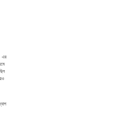
। এর
যমে
ছিল
য়েও
্যোগ