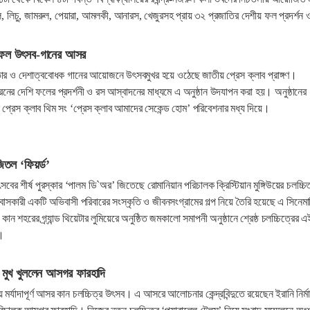
, লিচু, জামরুল, পেয়ারা, আমলকী, আনারস, খেজুরসহ প্রায় ৩২ প্রজাতির দেশীয় ফল প্রদর্শন 
ে ফল উৎসব-গানের আসর
ভার ও দেশাত্ববোধক গানের আয়োজনে উৎসবমুখর হয়ে ওঠেছে জাতীয় প্রেস ক্লাব প্রাঙ্গণ।
রনের দেশি ফলের প্রদর্শনী ও রস আস্বাদনের মাধ্যমে এ অনুষ্ঠান উদযাপন করা হয়। অনুষ্ঠানের
প্রেস ক্লাব থিম সং ‘প্রেস ক্লাব আমাদের সেকেন্ড হোম’ পরিবেশনার মধ্য দিয়ে।
জিতল ‘ফিয়র্ড’
বের শীর্ষ পুরস্কার ‘পালম ডি`অর’ জিতেছে রোমানিয়ান পরিচালক ক্রিস্টিয়ান মুঙ্গিউয়ের চলচ্চিত
াসকারী একটি অভিবাসী পরিবারের সংস্কৃতি ও জীবনসংগ্রামের গল্প নিয়ে তৈরি হয়েছে এ সিনেম
 কান শহরের গ্র্যান্ড থিয়েটার লুমিয়েরে অনুষ্ঠিত জমকালো সমাপনী অনুষ্ঠানে শ্রেষ্ঠ চলচ্চিত্রের এ
য়।
য়ে মুখ খুললেন আসগর ফারহাদি
ে মর্যাদাপূর্ণ আসর কান চলচ্চিত্র উৎসব। এ আসরে আলোচনার কেন্দ্রবিন্দুতে রয়েছেন ইরানি নির্ম