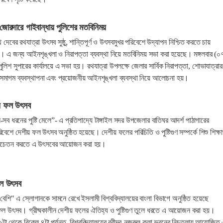
জোরদারে গাইবান্ধায় পুলিশের মতবিনিময়
 দেবের রথযাত্রা উৎসব সুষ্ঠু, শান্তিপূর্ণ ও উৎসবমুখর পরিবেশে উদ্‌যাপন নিশ্চিত করতে চায়
। এ জন্য আইনশৃঙ্খলা ও নিরাপত্তা ব্যবস্থা নিয়ে মতবিনিময় সভা করা হয়েছে। মঙ্গলবার (০
ুলিশ সুপারের কার্যালয়ে এ সভা হয়। রথযাত্রা উপলক্ষে জেলার সার্বিক নিরাপত্তা, শোভাযাত্রার
জনসমাগম ব্যবস্থাপনা এবং প্রয়োজনীয় আইনশৃঙ্খলা ব্যবস্থা নিয়ে আলোচনা হয়।
িয়ে ফল উৎসব
ব ধরনের পুষ্টি মেলে”- এ প্রতিপাদ্যে টাঙ্গাইল সদর উপজেলার বাতিঘর আদর্শ পাঠাগারের
ে দেশীয় ফল উৎসব অনুষ্ঠিত হয়েছে। দেশীয় ফলের পরিচিতি ও পুষ্টিগুণ সম্পর্কে শিশু শিক্ষার্
র সচেতন করতে এ উৎসবের আয়োজন করা হয়।
ফল উৎসব
বেশি" এ স্লোগানকে সামনে রেখে ইসলামী বিশ্ববিদ্যালয়ের বাংলা বিভাগে অনুষ্ঠিত হয়েছে
 ফল উৎসব। গ্রীষ্মকালীন দেশীয় ফলের ঐতিহ্য ও পুষ্টিগুণ তুলে ধরতে এ আয়োজন করা হয়।
 ১টা থেকে বিকেল ৪টা পর্যন্ত বিশ্ববিদ্যালয়ের রবীন্দ্র-নজরুল কলা ভবনের নিচতলায় আয়োজিত