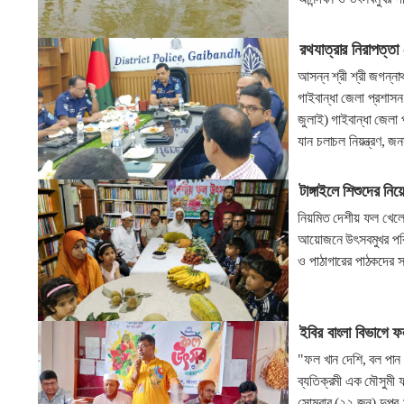
রথযাত্রার নিরাপত্তা 
আসন্ন শ্রী শ্রী জগন্নাথ
গাইবান্ধা জেলা প্রশাসন
জুলাই) গাইবান্ধা জেলা প
যান চলাচল নিয়ন্ত্রণ, 
টাঙ্গাইলে শিশুদের ন
নিয়মিত দেশীয় ফল খেলে-স
আয়োজনে উৎসবমুখর পরিবেশ
ও পাঠাগারের পাঠকদে
ইবির বাংলা বিভাগে 
"ফল খান দেশি, বল পান 
ব্যতিক্রমী এক মৌসুমী
সোমবার (২২ জুন) দুপুর