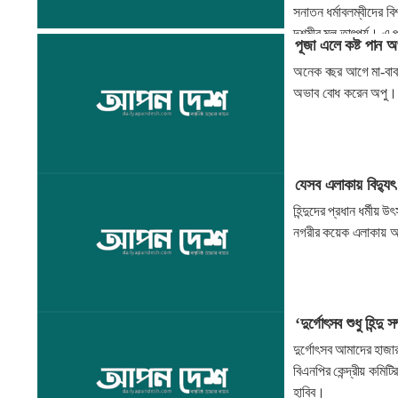
সনাতন ধর্মাবলম্বীদের বি
দশমীর মূল তাৎপর্য। এ প্
পূজা এলে কষ্ট পান অ
প্রতিষ্ঠা করাই এ আয়োজ
অনেক বছর আগে মা-বাবাকে
অভাব বোধ করেন অপু। তব
যেসব এলাকায় বিদ্যু
হিন্দুদের প্রধান ধর্মীয়
নগরীর কয়েক এলাকায় আজ 
‘দুর্গোৎসব শুধু হিন্দ
দুর্গোৎসব আমাদের হাজা
বিএনপির কেন্দ্রীয় কমি
হাবিব।