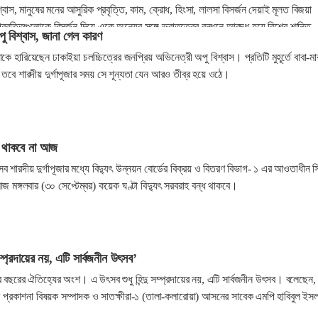
শ্বাস, মানুষের মনের আসুরিক প্রবৃত্তি, কাম, ক্রোধ, হিংসা, লালসা বিসর্জন দেয়াই মূলত বিজয়া
রবৃত্তিগুলোকে বিসর্জন দিয়ে একে অন্যের সঙ্গে ভ্রাতৃত্বের বন্ধনে আবদ্ধ হয়ে বিশ্বে শান্তি
পু বিশ্বাস, জানা গেল কারণ
নের উদ্দেশ্য।
 হারিয়েছেন ঢাকাইয়া চলচ্চিত্রের জনপ্রিয় অভিনেত্রী অপু বিশ্বাস। প্রতিটি মুহূর্তে বাবা-মা
ে শারদীয় দুর্গাপূজার সময় সে শূন্যতা যেন আরও তীব্র হয়ে ওঠে।
ৎ থাকবে না আজ
 উৎসব শারদীয় দুর্গাপূজার মধ্যে বিদ্যুৎ উন্নয়ন বোর্ডের বিক্রয় ও বিতরণ বিভাগ- ১ এর আওতাধীন 
মঙ্গলবার (৩০ সেপ্টেম্বর) কয়েক ঘণ্টা বিদ্যুৎ সরবরাহ বন্ধ থাকবে।
ু সম্প্রদায়ের নয়, এটি সার্বজনীন উৎসব’
র বছরের ঐতিহ্যের অংশ। এ উৎসব শুধু হিন্দু সম্প্রদায়ের নয়, এটি সার্বজনীন উৎসব। বলেছেন,
টির প্রকাশনা বিষয়ক সম্পাদক ও সাতক্ষীরা-১ (তালা-কলারোয়া) আসনের সাবেক এমপি হাবিবুল ইস