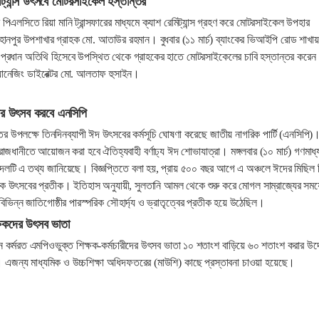
িট্যান্স উৎসবে মোটরসাইকেল হস্তান্তর
 পিএলসিতে রিয়া মানি ট্রান্সফারের মাধ্যমে ক্যাশ রেমিট্যান্স গ্রহণ করে মোটরসাইকেল উপহার
াহানপুর উপশাখার গ্রাহক মো. আতাউর রহমান। বুধবার (১১ মার্চ) ব্যাংকের ভিআইপি রোড শাখায়
প্রধান অতিথি হিসেবে উপস্থিত থেকে গ্রাহকের হাতে মোটরসাইকেলের চাবি হস্তান্তর করেন
্যানেজিং ডাইরেক্টর মো. আলতাফ হুসাইন।
ের উৎসব করবে এনসিপি
র উপলক্ষে তিনদিনব্যাপী ঈদ উৎসবের কর্মসূচি ঘোষণা করেছে জাতীয় নাগরিক পার্টি (এনসিপি)
াজধানীতে আয়োজন করা হবে ঐতিহ্যবাহী বর্ণাঢ্য ঈদ শোভাযাত্রা। মঙ্গলবার (১০ মার্চ) গণমাধ্
 দলটি এ তথ্য জানিয়েছে। বিজ্ঞপ্তিতে বলা হয়, প্রায় ৫০০ বছর আগে এ অঞ্চলে ঈদের মিছিল 
জিক উৎসবের প্রতীক। ইতিহাস অনুযায়ী, সুলতানি আমল থেকে শুরু করে মোগল সাম্রাজ্যের সম
 বিভিন্ন জাতিগোষ্ঠীর পারস্পরিক সৌহার্দ্য ও ভ্রাতৃত্বের প্রতীক হয়ে উঠেছিল।
্ষকদের উৎসব ভাতা
ঠানে কর্মরত এমপিওভুক্ত শিক্ষক-কর্মচারীদের উৎসব ভাতা ১০ শতাংশ বাড়িয়ে ৬০ শতাংশ করার উদ
লয়। এজন্য মাধ্যমিক ও উচ্চশিক্ষা অধিদফতরের (মাউশি) কাছে প্রস্তাবনা চাওয়া হয়েছে।