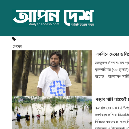
উৎসব
একদিনে মেঘের ৬ সিনে
মনজুরুল ইসলাম মেঘ প্রযো
বৃহস্পতিবার (৩০ জুলাই) 
হয়েছে। বাংলাদেশ সার্ট
বন্যার পানি নামতেই
কক্সবাজারের চকরিয়া উপ
জলাবদ্ধ জমি ও নিম্নাঞ্চ
বিভিন্ন ধরনের জালসহ ব
আনন্দঘন ও উৎসবমুখর পর