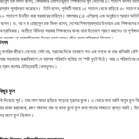
ম এহছানুল হক মিলন বলেন, বেসরকারি এমপিওভুক্ত শিক্ষকদের মূল বেতনের ৫০ শতাংশ উৎসব ভাত
্বাস পুনর্ব্যক্ত করেছেন। তিনি বলেন, পূর্ববর্তী সময়ে ২৫ শতাংশ থেকে বাড়িয়ে ৫০ শতাংশ ক
০ শতাংশে উন্নীত করা সরকারের দায়িত্ব। মঙ্গলবার (১৪ এপ্রিল) এক অনুষ্ঠানে প্রধান অতিথ
 বলেন। ড. আ ন ম এহছানুল হক মিলন বলেন, দেশের শিক্ষাব্যবস্থার উন্নয়ন এবং শিক্ষকদের মর্
অগ্রাধিকার। অতীতে বিভিন্ন সরকার শিক্ষকদের জন্য নানা উদ্যোগ গ্রহণ করলেও তা পূর্ণাঙ্গভ
মান সরকার সে ধারাবাহিকতায় উৎসব ভাতা আরও বৃদ্ধি করার পরিকল্পনা নিয়েছে।
 উৎসব
ুধু নাগরিক জীবনে লেগেছে সেটা নয়, গ্রামের দিকে তাকালে গত এক দশকে বা তার খানিকটা বেশি
আর সভ্যতার ক্রমবিকাশে যে ব্যাপক পরিবর্তন ঘটেছে তা স্পষ্ট ফুটে উঠে। আর এ পরিবর্তনের ছো
 গ্রাম বাংলার ঐতিহ্যবাহী খেলাধুলাও।
িজুর ফুল
ঁকি দিয়েছে সূর্য। তার লাল আভা ছড়িয়ে পড়েছে হ্রদের বুকে। এ ভোরে নানা বয়সি মানুষ ফুল নি
য় থাকা রক্তজবা, রঙ্গণ গাদাসহ নাম না জানা বুনো ফুল কলা পাতায় সাজাতে ব্যস্ত সবাই। উদ্দ
্রদের জলে ফুল নিবেদন।