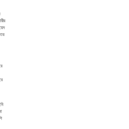
র
ারীর
জয়েদ
তের
রে
রে
ছবি
না
পি