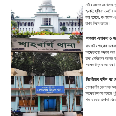
নারীর মরদেহ ময়নাতদন্ত
জুলাই) সুপ্রিম কোর্টের
বলা হয়েছে, বাংলাদেশ একটি
রাখার বিধান রয়েছে।
শাহবাগ এলাকায় ৩ জ
রাজধানীর শাহবাগ এলাক
মরদেহগুলো উদ্ধার করে প
ঢাকা মেডিকেল কলেজ হা
মরদেহ উদ্ধার করা হয়
নিখোঁজের দুদিন পর 
নোয়াখালীর বেগমগঞ্জ উ
মরদেহ উদ্ধার করেছে প
মাজার রোড এলাকা থেকে