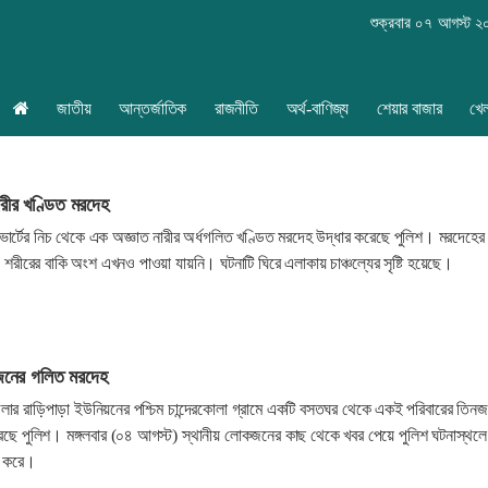
শুক্রবার ০৭ আগস্ট 
জাতীয়
আন্তর্জাতিক
রাজনীতি
অর্থ-বাণিজ্য
শেয়ার বাজার
খে
ারীর খণ্ডিত মরদেহ
ভার্টের নিচ থেকে এক অজ্ঞাত নারীর অর্ধগলিত খণ্ডিত মরদেহ উদ্ধার করেছে পুলিশ। মরদেহের 
শরীরের বাকি অংশ এখনও পাওয়া যায়নি। ঘটনাটি ঘিরে এলাকায় চাঞ্চল্যের সৃষ্টি হয়েছে।
জনের গলিত মরদেহ
লার রাড়িপাড়া ইউনিয়নের পশ্চিম চান্দেরকোলা গ্রামে একটি বসতঘর থেকে একই পরিবারের তিন
েছে পুলিশ। মঙ্গলবার (০৪ আগস্ট) স্থানীয় লোকজনের কাছ থেকে খবর পেয়ে পুলিশ ঘটনাস্থলে
র করে।