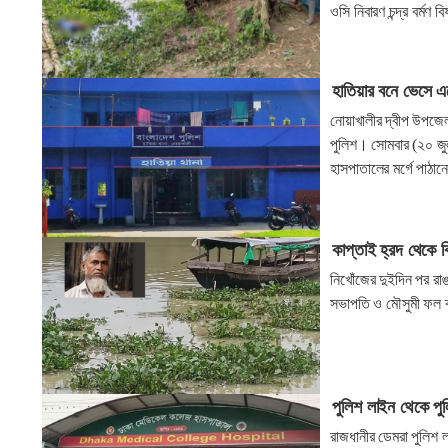
ওসি নিবারণ চন্দ্র বর্মণ 
হাতিয়ার বনে ভেসে এ
নোয়াখালীর দ্বীপ উপজে
পুলিশ। সোমবার (২০ জুল
হাসপাতালের মর্গে পাঠা
কাপ্তাই হ্রদ থেকে 
নিখোঁজের দুইদিন পর রা
সভাপতি ও মৌসুমী ফল ব্
পুলিশ লাইন থেকে পু
রাজধানীর ডেমরা পুলিশ 