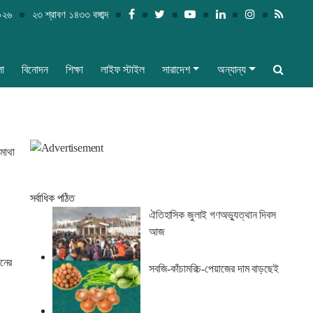
২০২৬
২৩ শ্রাবণ ১৪৩৩ বঙ্গাব্দ
লা
বিনোদন
শিক্ষা
লাইফ স্টাইল
সারাদেশ
অন্যান্য
মাথা
সর্বাধিক পঠিত
ঐতিহাসিক জুলাই গণঅভ্যুত্থান দিবস
আজ
জনের
সবজি-কাঁচামরিচ-পেয়াজের দাম বাড়ছেই