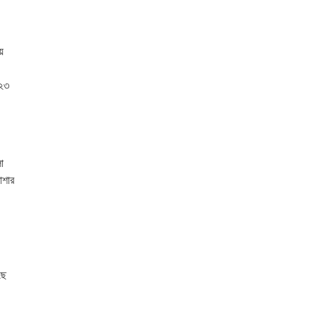
য়
(২৩
া
াশার
ছে