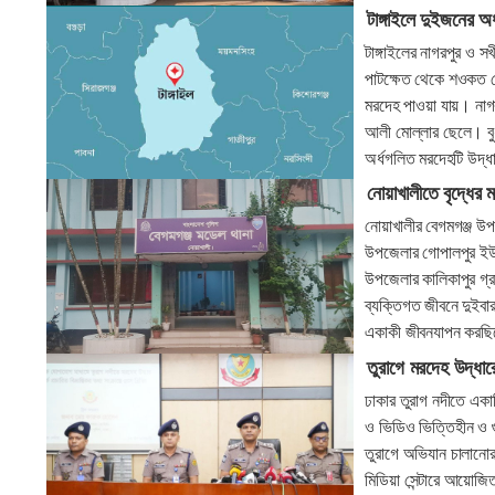
টাঙ্গাইলে দুইজনের অ
টাঙ্গাইলের নাগরপুর ও 
পাটক্ষেত থেকে শওকত মো
মরদেহ পাওয়া যায়। নাগ
আলী মোল্লার ছেলে। বুধ
অর্ধগলিত মরদেহটি উদ্
নোয়াখালীতে বৃদ্ধের 
নোয়াখালীর বেগমগঞ্জ উপ
উপজেলার গোপালপুর ইউনিয়
উপজেলার কালিকাপুর গ্রা
ব্যক্তিগত জীবনে দুইবা
একাকী জীবনযাপন করছ
তুরাগে মরদেহ উদ্ধা
ঢাকার তুরাগ নদীতে একাধ
ও ভিডিও ভিত্তিহীন ও 
তুরাগে অভিযান চালানো
মিডিয়া সেন্টারে আয়োজি