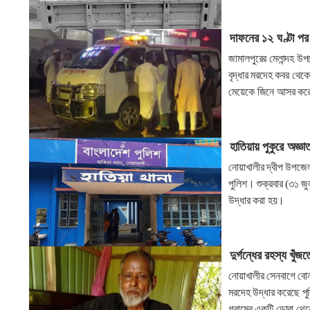
দাফনের ১২ ঘণ্টা প
জামালপুরের মেলান্দহ উ
বৃদ্ধার মরদেহ কবর থেক
মেয়েকে জিনে আসর করেছি
হাতিয়ায় পুকুরে অজ্ঞা
নোয়াখালীর দ্বীপ উপজেল
পুলিশ। শুক্রবার (৩১ জু
উদ্ধার করা হয়।
দুর্গন্ধের রহস্য খুঁ
নোয়াখালীর সেনবাগে বো
মরদেহ উদ্ধার করেছে পুল
গ্রামের একটি ডোবা থে