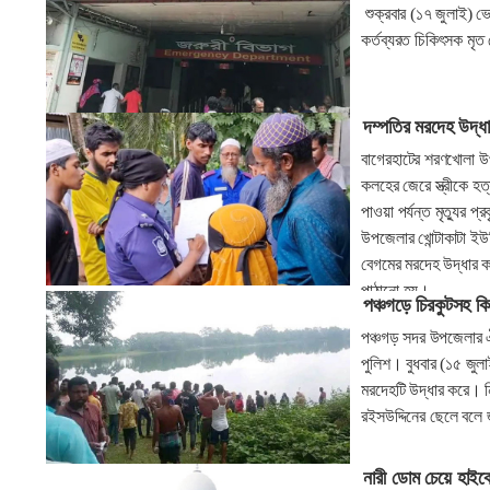
শুক্রবার (১৭ জুলাই) 
কর্তব্যরত চিকিৎসক মৃ
দম্পতির মরদেহ উদ্ধা
বাগেরহাটের শরণখোলা উপ
কলহের জেরে স্ত্রীকে হত
পাওয়া পর্যন্ত মৃত্যুর 
উপজেলার খোন্টাকাটা ইউন
বেগমের মরদেহ উদ্ধার ক
পাঠানো হয়।
পঞ্চগড়ে চিরকুটসহ ক
পঞ্চগড় সদর উপজেলার ঐ
পুলিশ। বুধবার (১৫ জুল
মরদেহটি উদ্ধার করে। ন
রইসউদ্দিনের ছেলে বলে
নারী ডোম চেয়ে হাইকোর