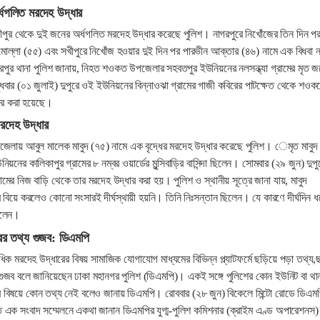
র্ধগলিত মরদেহ উদ্ধার
সখীপুর থেকে দুই জনের অর্ধগলিত মরদেহ উদ্ধার করেছে পুলিশ। নাগরপুরে নিখোঁজের তিন দিন প
ল্লা (৫৫) এবং সখীপুরে নিখোঁজ হওয়ার দুই দিন পর পারভীন আক্তার (৪৬) নামে এক বিধবা ন
রপুর থানা পুলিশ জানায়, নিহত শওকত উপজেলার সহবতপুর ইউনিয়নের নলসন্ধ্যা গ্রামের মৃত 
বার (০১ জুলাই) দুপুরে ওই ইউনিয়নের বিন্নাওঝা গ্রামের গাজী কবিরের পাটক্ষেত থেকে শওক
ধার করা হয়েছে।
মরদেহ উদ্ধার
জেলায় আবুল মালেক মাবুদ (৭৫) নামে এক বৃদ্ধের মরদেহ উদ্ধার করেছে পুলিশ। েমৃত মাবুদ
নের কালিকাপুর গ্রামের ৮ নম্বর ওয়ার্ডের মুন্সিবাড়ির বাসিন্দা ছিলেন। সোমবার (২৯ জুন) দুপু
মের নিজ বাড়ি থেকে তার মরদেহ উদ্ধার করা হয়। পুলিশ ও স্থানীয় সূত্রে জানা যায়, মাবুদ
র বিয়ে করলেও কোনো সংসারই দীর্ঘস্থায়ী হয়নি। তিনি নিঃসন্তান ছিলেন। যে কারণে দীর্ঘদিন ধ
িলেন।
রের তথ্য গুজব: ডিএমপি
িক মরদেহ উদ্ধারের বিষয় সামাজিক যোগাযোগ মাধ্যমের বিভিন্ন প্ল্যাটফর্মে ছড়িয়ে পড়া তথ্য,
গুজব বলে জানিয়েছেন ঢাকা মহানগর পুলিশ (ডিএমপি)। একই সঙ্গে পুলিশের কোন ইউনিট বা থা
র বিষয়ে কোন তথ্য নেই বলেও জানায় ডিএমপি। রোববার (২৮ জুন) বিকেলে মিন্টো রোডে ডিএম
ত এক সংবাদ সম্মেলনে একথা জানান ডিএমপির যুগ্ম-পুলিশ কমিশনার (ক্রাইম এণ্ড অপারেশনস)