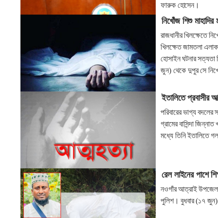
ফারুক হোসেন।
নিখোঁজ শিশু মাহাদির
রাজধানীর খিলক্ষেতে নিখ
খিলক্ষেত জামতলা এলাক
হোসাইন ঘটনার সত্যতা ন
জুন) থেকে দুপুর সে নি
ইতালিতে প্রবাসীর আ
পরিবারের ভাগ্য বদলের
গ্রামের বাসিন্দা জিন্
মধ্যে তিনি ইতালিতে গল
রেল লাইনের পাশে শি
নওগাঁর আত্রাই উপজেলা
পুলিশ। বুধবার (১৭ জু