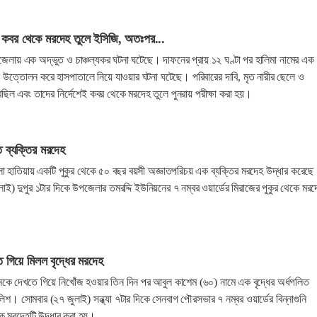
র কবর থেকে মরদেহ তুলে ইসিজি, অতঃপর...
পজেলায় এক অদ্ভুত ও চাঞ্চল্যকর ঘটনা ঘটেছে। দাফনের প্রায় ১২ ঘণ্টা পর হালিমা নামের এক
ে উত্তোলন করে হাসপাতালে নিয়ে যাওয়ার ঘটনা ঘটেছে। পরিবারের দাবি, মৃত নারীর ছেলে ও
ল এবং তাদের নির্দেশেই কবর থেকে মরদেহ তুলে পুনরায় পরীক্ষা করা হয়।
ত ব্যক্তির মরদেহ
া হাতিয়ায় একটি পুকুর থেকে ৫০ বছর বয়সী অজ্ঞাতপরিচয় এক ব্যক্তির মরদেহ উদ্ধার করেছে
লাই) দুপুর ১টার দিকে উপজেলার তমরদ্দি ইউনিয়নের ৭ নম্বর ওয়ার্ডের মিরাজের পুকুর থেকে মরদ
জতে গিয়ে মিলল বৃদ্ধের মরদেহ
নকে দেখতে গিয়ে নিখোঁজ হওয়ার তিন দিন পর আবুল কাশেম (৬০) নামে এক বৃদ্ধের অর্ধগলিত
িশ। সোমবার (২৭ জুলাই) সন্ধ্যা ৭টার দিকে সেনবাগ পৌরসভার ৭ নম্বর ওয়ার্ডের বিন্নাগুনি
কে মরদেহটি উদ্ধার করা হয়।