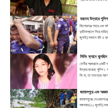
মরদেহ উদ্ধারে পুলি
কিশোরগঞ্জ শহরে এক মর্মা
দুর্ঘটনাস্থলে গিয়ে দা
জুলাই) সকালে ঘটা এ হ
সিলিং ফ্যানে ঝুলছিল 
ফেনীর পরশুরামে একটি আব
উদ্ধার করেছে পুলিশ। ঘ
কি না, তা তদন্তের আগে
জামালপুরে এক অজ্ঞা
জামালপুরের দেওয়ানগঞ্জে
মঙ্গলবার (২১ জুলাই) সক