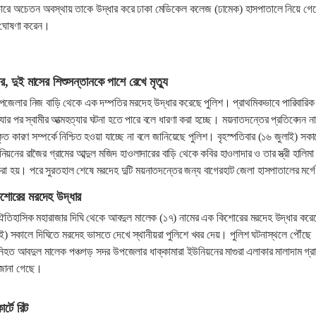
ভোরে অচেতন অবস্থায় তাকে উদ্ধার করে ঢাকা মেডিকেল কলেজ (ঢামেক) হাসপাতালে নিয়ে গে
ত ঘোষণা করেন।
র, দুই মাসের শিশুসন্তানকে পাশে রেখে মৃত্যু
জেলার নিজ বাড়ি থেকে এক দম্পতির মরদেহ উদ্ধার করেছে পুলিশ। প্রাথমিকভাবে পারিবারিক
্যার পর স্বামীর আত্মহত্যার ঘটনা হতে পারে বলে ধারণা করা হচ্ছে। ময়নাতদন্তের প্রতিবেদন না
প্রকৃত কারণ সম্পর্কে নিশ্চিত হওয়া যাচ্ছে না বলে জানিয়েছে পুলিশ। বৃহস্পতিবার (১৬ জুলাই) সক
িয়নের রাজৈর গ্রামের আব্দুল মজিদ হাওলাদারের বাড়ি থেকে কবির হাওলাদার ও তার স্ত্রী হালিমা
রা হয়। পরে সুরতহাল শেষে মরদেহ দুটি ময়নাতদন্তের জন্য বাগেরহাট জেলা হাসপাতালের মর্গে
িশোরের মরদেহ উদ্ধার
তিহাসিক মহারাজার দিঘি থেকে আবদুল মালেক (১৭) নামের এক কিশোরের মরদেহ উদ্ধার করে
াই) সকালে দিঘিতে মরদেহ ভাসতে দেখে স্থানীয়রা পুলিশে খবর দেয়। পুলিশ ঘটনাস্থলে পৌঁছে
িহত আবদুল মালেক পঞ্চগড় সদর উপজেলার ধাক্কামারা ইউনিয়নের মাগুরা এলাকার মালাদাম গ্র
 জানা গেছে।
্টে রিট