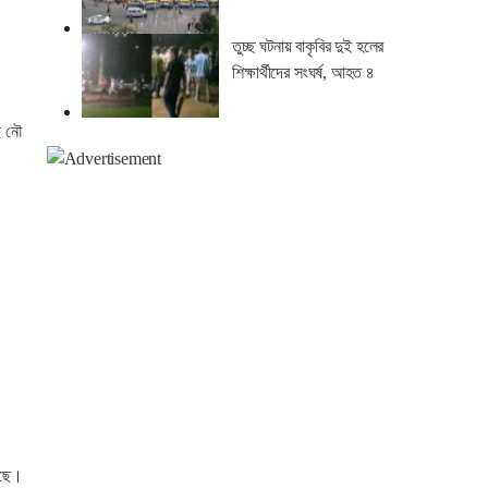
তুচ্ছ ঘটনায় বাকৃবির দুই হলের
শিক্ষার্থীদের সংঘর্ষ, আহত ৪
ে নৌ
েছে।