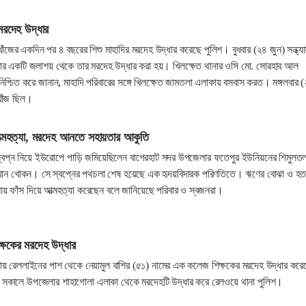
 মরদেহ উদ্ধার
োঁজের একদিন পর ৪ বছরের শিশু মাহাদির মরদেহ উদ্ধার করেছে পুলিশ। বুধবার (২৪ জুন) সন্ধ্যা
ার একটি জলাশয় থেকে তার মরদেহ উদ্ধার করা হয়। খিলক্ষেত থানার ওসি মো. সোরহাব আল
িশ্চিত করে জানান, মাহাদি পরিবারের সঙ্গে খিলক্ষেত জামতলা এলাকায় বসবাস করত। মঙ্গলবার 
খোঁজ ছিল।
ত্মহত্যা, মরদেহ আনতে সহায়তার আকুতি
 স্বপ্ন নিয়ে ইউরোপে পাড়ি জমিয়েছিলেন বাগেরহাট সদর উপজেলার ফতেপুর ইউনিয়নের শিমুলতল
নাত খান খোকন। সে স্বপ্নের পথচলা শেষ হয়েছে এক হৃদয়বিদারক পরিণতিতে। ঋণের বোঝা ও হত
ায় ফাঁস দিয়ে আত্মহত্যা করেছেন বলে জানিয়েছে পরিবার ও স্বজনরা।
ক্ষকের মরদেহ উদ্ধার
য় রেললাইনের পাশ থেকে নেয়ামুল বাশির (৫১) নামের এক কলেজ শিক্ষকের মরদেহ উদ্ধার করে
ন) সকালে উপজেলার শাহাগোলা এলাকা থেকে মরদেহটি উদ্ধার করে রেলওয়ে থানা পুলিশ।