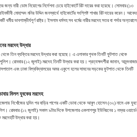
ের জন্য নারী ডোম নিয়োগের নির্দেশনা চেয়ে হাইকোর্টে রিট দায়ের করা হয়েছে। সোমবার (১৩
 আইনজীবী মোহাম্মদ মনির উদ্দিন জনস্বার্থে হাইকোর্টের সংশ্লিষ্ট শাখায় রিট দায়ের করেন। আবেদ
 ধর্মীয় ভাবগাম্ভীর্যপূর্ণ রাষ্ট্র। ইসলাম ধর্মসহ সব ধর্মের নারীর মরদেহ সতর বা পর্দার অন্তরালে
নের মরদেহ উদ্ধার
া থেকে তিন ব্যক্তির মরদেহ উদ্ধার করা হয়েছে। এ এলাকার পৃথক তিনটি ফুটপাত থেকে
ুলিশ। রোববার (১২ জুলাই) মরদেহ তিনটি উদ্ধার করা হয়। প্রত্যক্ষদর্শীরা জানান, আনন্দবাজা
সপাতাল এবং ঢাকা বিশ্ববিদ্যালয়ের অমর একুশে হলের সামনের সড়কের ফুটপাত থেকে তিনটি
।
ডোবায় মিলল যুবকের মরদেহ
পজেলায় নিখোঁজের দুদিন পর বাড়ির পাশের একটি ডোবা থেকে আবুল হোসেন (৩২) নামে এক যুব
ুলিশ। রোববার (১২ জুলাই) সকাল ৯টার দিকে উপজেলার একলাশপুর ইউনিয়নের ১ নম্বর ওয়ার্ডে
 মরদেহটি উদ্ধার করা হয়।