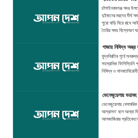
চাঁপাইনবাবগঞ্জ সদর উপ
দুইজনের মরদেহ দীর্ঘ 
পুরো বাড়ি ঘিরে রাখে আই
তৈরির সময় বিস্ফোরণ 
গাজায় নিষিদ্ধ অস্ত্
যুদ্ধবিরতির পূর্বে অবর
সহস্রাধিক ফিলিস্তিনি 
নিষিদ্ধ ও মানবতাবিরোধী 
ভেনেজুয়েলায় ভয়াবহ হা
ভেনেজুয়েলায় বেসামরিক 
আগ্রাসন’ বলে আখ্যা দ
আলজাজিরার প্রতিবেদনে 