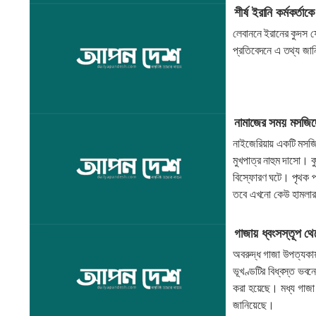
শীর্ষ ইরানি কর্মকর্তা
লেবাননে ইরানের কুদস ফ
প্রতিবেদনে এ তথ্য জান
নামাজের সময় মসজিদ
নাইজেরিয়ায় একটি মসজি
মুখপাত্র নাহুম দাসো। ব
বিস্ফোরণ ঘটে। পৃথক প্
তবে এখনো কেউ হামলার 
গাজায় ধ্বংসস্তূপ থ
অবরুদ্ধ গাজা উপত্যকায় 
ভূখণ্ডটির বিধ্বস্ত ভব
করা হয়েছে। মধ্য গাজা 
জানিয়েছে।