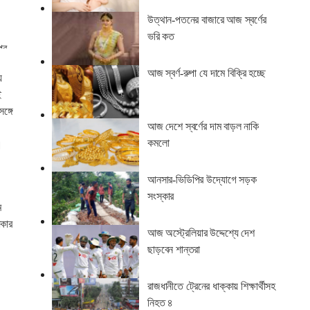
উত্থান-পতনের বাজারে আজ স্বর্ণের
ভরি কত
ের
োগ
আজ স্বর্ণ-রুপা যে দামে বিক্রি হচ্ছে
য়
ই
ঙ্গে
আজ দেশে স্বর্ণের দাম বাড়ল নাকি
।
কমলো
।
আনসার-ভিডিপির উদ্যোগে সড়ক
সংস্কার
ম
িকার
আজ অস্ট্রেলিয়ার উদ্দেশ্যে দেশ
ছাড়বেন শান্তরা
রাজধানীতে ট্রেনের ধাক্কায় শিক্ষার্থীসহ
নিহত ৪