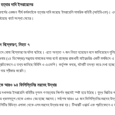
কে হত্যার দাবি ইসরায়েলের
োর্সের একজন শীর্ষ কর্মকর্তাকে হত্যার দাবি করেছে ইসরায়েলি সামরিক বাহিনী (আইডিএফ)। এ
িয়েছে বার্তা সংস্থা মেহের।
ে বিস্ফোরণ, নিহত ৭
দে বোমা বিস্ফোরণের ঘটনা ঘটেছে। এতে অন্তত ৭ জন নিহত হয়েছেন বলে জানিয়েছেন পুলি
ুধবার (২৪ ডিসেম্বর) সন্ধ্যার নামাজের সময় বর্নো রাজ্যের রাজধানী মাইদুগুরির একটি মসজিদে এ
রতিবেদনে এ তথ্য জানিছে বিবিসি ও এএফপি। কর্তৃপক্ষ বলছে, ঘটনাটি তদন্ত করে দেখা হচ্ছ
দায় স্বীকার করেনি।
েকে আরও ৯৪ ফিলিস্তিনির মরদেহ উদ্ধার
দখলদার ইসরায়েলি বাহিনীর নৃশংস গণহত্যার নিদর্শন ক্রমেই স্পষ্ট হয়ে উঠছে। যুদ্ধ বিরতির 
নের ধ্বংসস্তূপ থেকে এখনও বের হচ্ছে মরদেহ। সর্বশেষ আরও ৯৪ জন ফিলিস্তিনির মরদেহ উদ্
সিটির বিভিন্ন এলাকা থেকে এসব মরদেহ উদ্ধার করা হয়। টিআরটি ওয়ার্ল্ড এক প্রতিবেদনে এ 