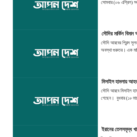
সোমবার (০৬ এপ্রিল) সক
সৌদির মার্কিন বিমান 
সৌদি আরবের প্রিন্স সু
অবস্থা গুরুতর। এক মার্
মিসাইল হামলায় আহত স
সৌদি আরবে মিসাইল হামল
গেছেন। বুধবার (১৮ মার্চ
ইরানের তেলসমৃদ্ধ খার