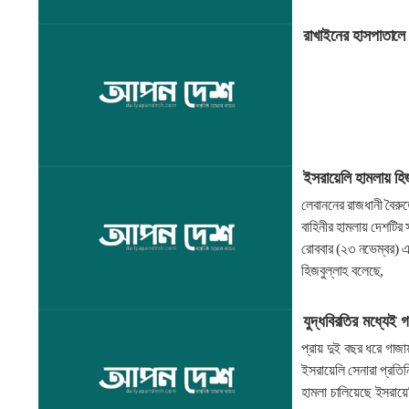
রাখাইনের হাসপাতালে
ইসরায়েলি হামলায় হিজব
লেবাননের রাজধানী বৈরু
বাহিনীর হামলায় দেশটির 
রোববার (২৩ নভেম্বর) 
হিজবুল্লাহ বলেছে,
যুদ্ধবিরতির মধ্যেই
প্রায় দুই বছর ধরে গাজা
ইসরায়েলি সেনারা প্রতিন
হামলা চালিয়েছে ইসরায়