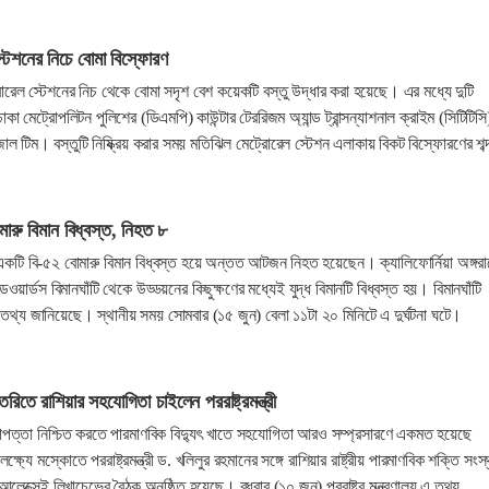
্টেশনের নিচে বোমা বিস্ফোরণ
োরেল স্টেশনের নিচ থেকে বোমা সদৃশ বেশ কয়েকটি বস্তু উদ্ধার করা হয়েছে। এর মধ্যে দুটি
 ঢাকা মেট্রোপলিটন পুলিশের (ডিএমপি) কাউন্টার টেররিজম অ্যান্ড ট্রান্সন্যাশনাল ক্রাইম (সিটিটিসি
ল টিম। বস্তুটি নিষ্ক্রিয় করার সময় মতিঝিল মেট্রোরেল স্টেশন এলাকায় বিকট বিস্ফোরণের শব্
োমারু বিমান বিধ্বস্ত, নিহত ৮
নীর একটি বি-৫২ বোমারু বিমান বিধ্বস্ত হয়ে অন্তত আটজন নিহত হয়েছেন। ক্যালিফোর্নিয়া অঙ্গরা
এডওয়ার্ডস বিমানঘাঁটি থেকে উড্ডয়নের কিছুক্ষণের মধ্যেই যুদ্ধ বিমানটি বিধ্বস্ত হয়। বিমানঘাঁটি
এ তথ্য জানিয়েছে। স্থানীয় সময় সোমবার (১৫ জুন) বেলা ১১টা ২০ মিনিটে এ দুর্ঘটনা ঘটে।
ৈরিতে রাশিয়ার সহযোগিতা চাইলেন পররাষ্ট্রমন্ত্রী
িরাপত্তা নিশ্চিত করতে পারমাণবিক বিদ্যুৎ খাতে সহযোগিতা আরও সম্প্রসারণে একমত হয়েছে
ষ্যে মস্কোতে পররাষ্ট্রমন্ত্রী ড. খলিলুর রহমানের সঙ্গে রাশিয়ার রাষ্ট্রীয় পারমাণবিক শক্তি সংস্
েক্সেই লিখাচেভের বৈঠক অনুষ্ঠিত হয়েছে। বুধবার (১০ জুন) পররাষ্ট্র মন্ত্রণালয় এ তথ্য