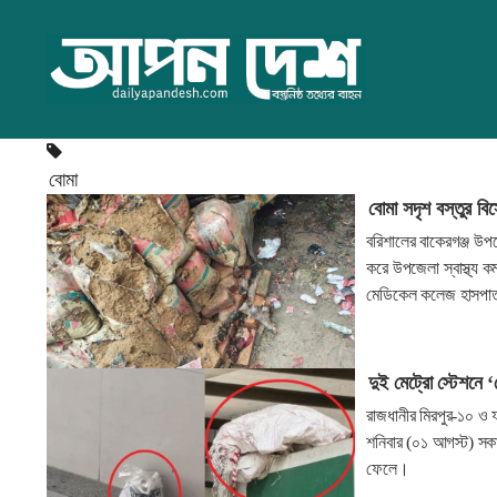
বোমা
বোমা সদৃশ বস্তুর ব
বরিশালের বাকেরগঞ্জ উপ
করে উপজেলা স্বাস্থ্য ক
মেডিকেল কলেজ হাসপাত
দুই মেট্রো স্টেশনে ‘
রাজধানীর মিরপুর-১০ ও ফ
শনিবার (০১ আগস্ট) সক
ফেলে।