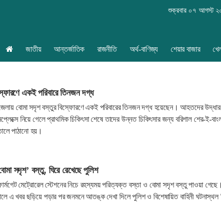
শুক্রবার ০৭ আগস্ট 
জাতীয়
আন্তর্জাতিক
রাজনীতি
অর্থ-বাণিজ্য
শেয়ার বাজার
খে
িস্ফোরণে একই পরিবারে তিনজন দগ্ধ
জেলায় বোমা সদৃশ বস্তুর বিস্ফোরণে একই পরিবারের তিনজন দগ্ধ হয়েছেন। আহতদের উদ্ধার
মপ্লেক্সে নিয়ে গেলে প্রাথমিক চিকিৎসা শেষে তাদের উন্নত চিকিৎসার জন্য বরিশাল শের-ই-বাং
ালে পাঠানো হয়।
বোমা সদৃশ’ বস্তু, ঘিরে রেখেছে পুলিশ
ার্মগেট মেট্রোরেল স্টেশনের নিচে রহস্যময় পরিত্যক্ত বস্তা ও বোমা সদৃশ বস্তু পাওয়া গেছে
ালে এ খবর ছড়িয়ে পড়ার পর জনমনে আতঙ্ক দেখা দিলে পুলিশ ও বিশেষায়িত বাহিনী ঘটনাস্থল 