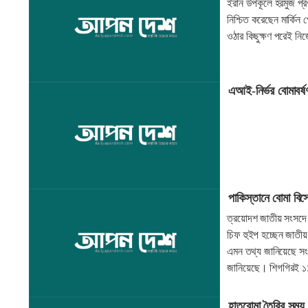
ইরান উপকূলে হরমুজ প্রণ
নিশ্চিত করেছেন মার্কিন প
ওঠার কিছুক্ষণ পরেই নি
এআই-নির্ভর বোমাবর্ষণ
পাকিস্তানে বোমা বি
ত্রয়োদশ জাতীয় সংসদে 
চিফ হুইপ হচ্ছেন জাতীয়
এমন তথ্য জানিয়েছে সংশ
জানিয়েছে। শিগগিরই ১১
হাতবোমা তৈরির সময়