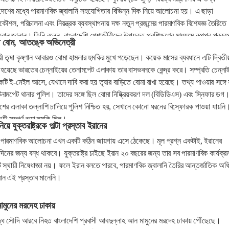
দেশের মধ্যে পারমাণবিক জ্বালানি সহযোগিতার বিভিন্ন দিক নিয়ে আলোচনা হয়। এ ছাড়া
্টর প্রকৌশল, পরিচালনা এবং নিয়ন্ত্রক ব্যবস্থাপনায় দক্ষ নতুন প্রজন্মের পারমাণবিক বিশেষজ্ঞ তৈরিতে
ন জানান। তিনি বলেন, বাংলাদেশি পেশাজীবীদের উপযুক্ত প্রশিক্ষণের মাধ্যমে রূপপুর প্রকল্প
িতে বোম, আতঙ্কে অভিনেত্রী
েক্ষণ নিশ্চিত করার পাশাপাশি ভবিষ্যতে বিশ্বের অন্যান্য পারমাণবিক প্রকল্পেও কাজ করার সুয
রী তৃষা কৃষ্ণান আবারও বোমা হামলার হুমকির মুখে পড়েছেন। কয়েক মাসের ব্যবধানে এটি দ্বিতী
 হয়েছে ভারতের চেন্নাইয়ের তেনামপেট এলাকায় তার বাসভবনকে কেন্দ্র করে। সম্প্রতি চেন্না
একটি ই-মেইল আসে, যেখানে দাবি করা হয় তৃষার বাড়িতে বোমা রাখা হয়েছে। তথ্য পাওয়ার সঙ্গে স
েনামপেট থানার পুলিশ। তাদের সঙ্গে ছিল বোমা নিষ্ক্রিয়করণ দল (বিডিডিএস) এবং স্নিফার ডগ
ের এলাকা তল্লাশি চালিয়ে পুলিশ নিশ্চিত হয়, সেখানে কোনো ধরনের বিস্ফোরক পাওয়া যায়নি
ি সম্পূর্ণ ভুয়া হুমকি ছিল।
য়ে যুক্তরাষ্ট্রকে পাল্টা প্রস্তাব ইরানের
ধ্যে পারমাণবিক আলোচনা এখন একটি কঠিন জায়গায় এসে ঠেকেছে। মূল প্রশ্ন একটাই, ইরানের
দিনের জন্য বন্ধ থাকবে। যুক্তরাষ্ট্র চাইছে ইরান ২০ বছরের জন্য তার সব পারমাণবিক কার্যক্র
স্থায়ী নিষেধাজ্ঞা নয়। ফলে ইরান বলতে পারবে, পারমাণবিক জ্বালানি তৈরির আন্তর্জাতিক অধ
ইরান এই প্রস্তাব মানেনি।
মুনের মরদেহ ঢাকায়
ুদ্ধে সৌদি আরবে নিহত বাংলাদেশি প্রবাসী আবদুল্লাহ আল মামুনের মরদেহ ঢাকায় পৌঁছেছে।