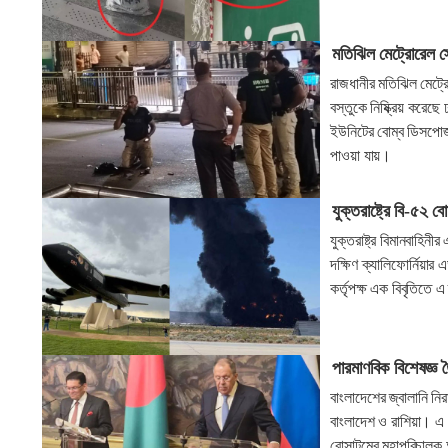
মতিঝিল মেট্রোরেল স
রাজধানীর মতিঝিল মেট্র
বস্তুকে নিষ্ক্রিয় করেছে
ইউনিটের বোম্ব ডিসপোজা
পাওয়া যায়।
যুক্তরাষ্ট্রে বি-৫২ ব
যুক্তরাষ্ট্র বিমানবাহি
দক্ষিণ ক্যালিফোর্নিয়ার 
কর্তৃপক্ষ এক বিবৃতিতে 
পারমাণবিক বিশেষজ্ঞ ত
বাংলাদেশের জ্বালানি ন
বাংলাদেশ ও রাশিয়া। এ লক্
রোসাটমের মহাপরিচালক আল