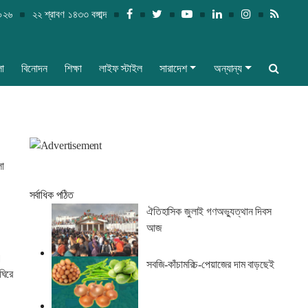
২০২৬
২২ শ্রাবণ ১৪৩৩ বঙ্গাব্দ
লা
বিনোদন
শিক্ষা
লাইফ স্টাইল
সারাদেশ
অন্যান্য
লা
সর্বাধিক পঠিত
ঐতিহাসিক জুলাই গণঅভ্যুত্থান দিবস
আজ
।
সবজি-কাঁচামরিচ-পেয়াজের দাম বাড়ছেই
ঘিরে