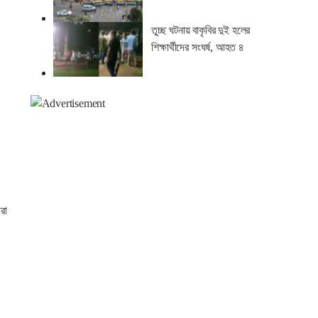
তুচ্ছ ঘটনায় বাকৃবির দুই হলের
শিক্ষার্থীদের সংঘর্ষ, আহত ৪
রা