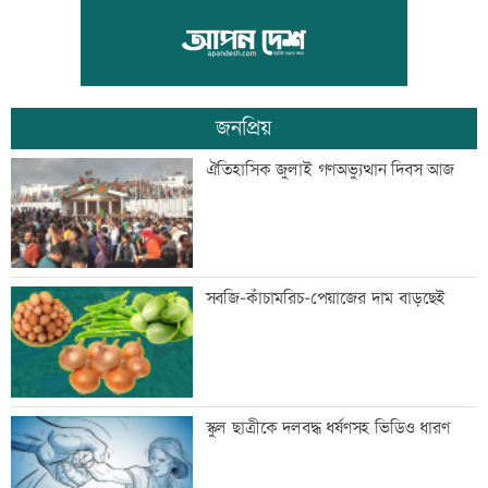
আওয়ামী লীগের সঙ্গে গণতন্ত্র যায় না: মির্জা
ফখরুল
জনপ্রিয়
ডেপুটি ম্যানেজার চেয়ে ব্র্যাকে নিয়োগ
ঐতিহাসিক জুলাই গণঅভ্যুত্থান দিবস আজ
‘আমার স্বপ্ন আপনাদের কাছে দিয়ে গেলাম’
সবজি-কাঁচামরিচ-পেয়াজের দাম বাড়ছেই
মেহেরপুর সীমান্তে নারীসহ ৫ জনকে পুশইনের
স্কুল ছাত্রীকে দলবদ্ধ ধর্ষণসহ ভিডিও ধারণ
চেষ্টা, বিজিবির প্রতিরোধে ব্যর্থ