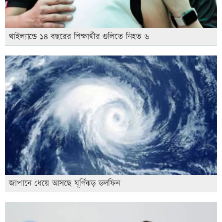
থাইল্যান্ডে ১৪ বছরের শিক্ষার্থীর গুলিতে নিহত ৬
জাপানে ধেয়ে আসছে ঘূর্ণিঝড় ডলফিন