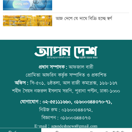
থাইল্যান্ডে ১৪ বছরের শিক্ষার্থীর গুলিতে নিহত
আজ দেশে যে দামে বিক্রি হচ্ছে স্বর্ণ
৬
জাপানে ধেয়ে আসছে ঘূর্ণিঝড় ডলফিন
আজ বিশ্ব বন্ধু দিবস
প্রধান সম্পাদক:
আফজাল বারী
প্রোমিতা আফরিন কর্তৃক সম্পাদিত ও প্রকাশিত
অফিস:
সি-৫০১, ৬ষ্ঠতলা, আল রাজী কমপ্লেক্স, ১৬৬-১৬৭
কাঁচা মরিচের দাম কমলেও ডিমের দাম
প্রতিমন্ত্রীকে ঘিরে ভাইরাল ভিডিওতে ছবি
শহীদ সৈয়দ নজরুল ইসলাম সরণি, পুরানা পল্টন, ঢাকা-১০০০
বাড়তি
জুড়ে অপপ্রচার: এলিন
যোগাযোগ:
০২-৫৫১১১৬৬০
,
০১৬০০৩৪৪৩৭০-৭১,
নিউজ রুম:
০১৬০০৩৪৪৩৭২,
বিজ্ঞাপন:
০১৬০০৩৪৪৩৭৩
নারী এশিয়া কাপে সহজ গ্রুপে বাংলাদেশ
কোরআন-হাদিসে নামাজ না পড়ার শাস্তি
E-mail:
apandeshnews@gmail.com