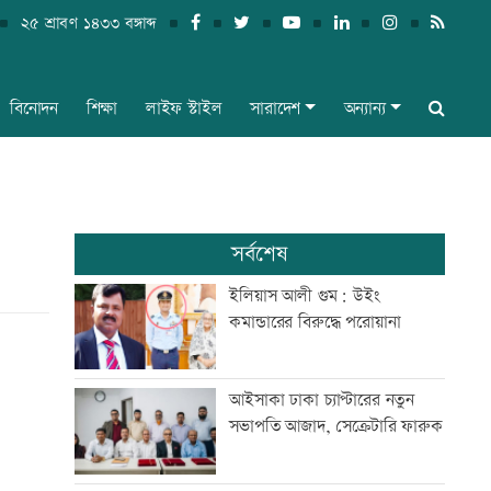
২৫ শ্রাবণ ১৪৩৩ বঙ্গাব্দ
বিনোদন
শিক্ষা
লাইফ স্টাইল
সারাদেশ
অন্যান্য
সর্বশেষ
ইলিয়াস আলী গুম: উইং
কমান্ডারের বিরুদ্ধে পরোয়ানা
আইসাকা ঢাকা চ্যাপ্টারের নতুন
সভাপতি আজাদ, সেক্রেটারি ফারুক