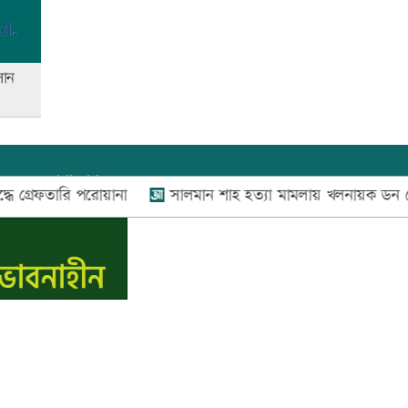
রাজধানীতে ট্রেনের ধাক্কায়
কসান
শিক্ষার্থীসহ নিহত ৪
আনসার-ভিডিপির উদ্যোগে সড়ক
সংস্কার
যোগাযোগ:
০২-৫৫১১১৬৬০
,
০১৬০০৩৪৪৩৭০-৭১,
রেফতারি পরোয়ানা
সালমান শাহ হত্যা মামলায় খলনায়ক ডন গ্রেফত
নিউজ রুম:
০১৬০০৩৪৪৩৭২,
বিজ্ঞাপন:
০১৬০০৩৪৪৩৭৩
স্বর্ণের দামে বড় লাফ, আজ থেকেই
কার্যকর
E-mail:
apandeshnews@gmail.com
স.কম
এক দিনের ব্যবধানে কমলো স্বর্ণের
দাম, আজ থেকেই কার্যকর
কাঁচা মরিচের দাম কমলেও ডিমের