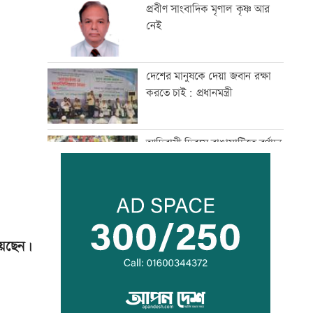
প্রবীণ সাংবাদিক মৃণাল কৃষ্ণ আর
নেই
দেশের মানুষকে দেয়া জবান রক্ষা
করতে চাই: প্রধানমন্ত্রী
আদিবাসী দিবসে রাঙামাটিতে বর্ণাঢ্য
শোভাযাত্রা
জেট ফুয়েলের দাম বাড়ল
য়েছেন।
শোকাহত মেসিকে ডি পলের গোল
উৎসর্গ