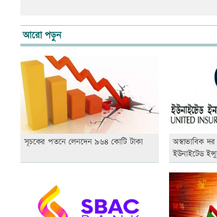
আরো পড়ুন
সূচকের পতনে লেনদেন ৯৬৪ কোটি টাকা
অস্বাভাবিক দর 
ইউনাইটেড ইন্স্যু