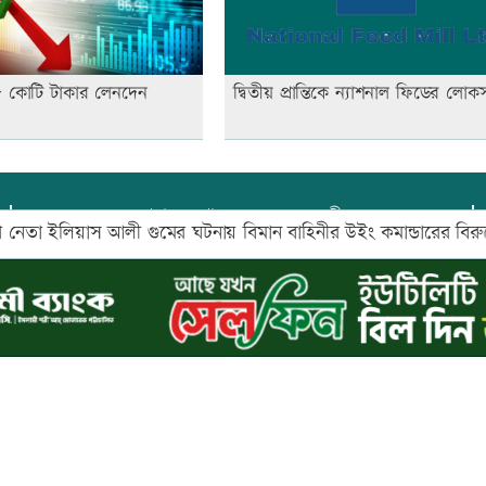
৪৮ কোটি টাকার লেনদেন
দ্বিতীয় প্রান্তিকে ন্যাশনাল ফিডের লো
প্রধান সম্পাদক:
আফজাল বারী
ইলিয়াস আলী গুমের ঘটনায় বিমান বাহিনীর উইং কমান্ডারের বিরুদ্ধে গ্
প্রোমিতা আফরিন কর্তৃক সম্পাদিত ও প্রকাশিত
অফিস:
সি-৫০১, ৬ষ্ঠতলা, আল রাজী কমপ্লেক্স, ১৬৬-১৬৭
শহীদ সৈয়দ নজরুল ইসলাম সরণি, পুরানা পল্টন, ঢাকা-১০০০
০২৬ |
আপন দেশ ডটকম
কর্তৃক সর্বসত্ব ® সংরক্ষিত | উন্নয়নে
ইমিথমেকার