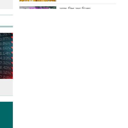
করা হচ্ছে: প্রধানমন্ত্রী
আজ বিশ্ব বন্ধু দিবস
‘রাজনীতি স্বচ্ছ হওয়া উচিত, তাহলে
গণতন্ত্রের গতি ফিরে আসবে’
কোরআন-হাদিসে নামাজ না পড়ার
শাস্তি
সঠিক সময়ে আসেননি পরীমনি,
পেছালো শুনানি
আজ স্বর্ণ-রুপা যে দামে বিক্রি হচ্ছে
‘দেশ পরিচালনায় সরকার ব্যর্থ হলে
তখন সমালোচনা করবেন’
ইউএস-বাংলা এয়ারলাইন্সে নিয়োগ
বিজ্ঞপ্তি
আজ দেশে স্বর্ণের দাম বাড়ল নাকি
কমলো