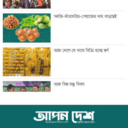
আজ দেশের স্বর্ণের ভরি কত
সবজি-কাঁচামরিচ-পেয়াজের দাম বাড়ছেই
শ্বশুরের শাহাদতবার্ষিকীর দোয়া মাহফিলে
আজ দেশে যে দামে বিক্রি হচ্ছে স্বর্ণ
প্রধানমন্ত্রী
প্রাইম মিনিস্টার গোল্ডকাপ ফুটবল টুর্নামেন্টে
আজ বিশ্ব বন্ধু দিবস
সংঘর্ষ, আহত ২৪
এসএসসির ফলপ্রকাশ ১০ আগস্ট, যেভাবে
স্কুল ছাত্রীকে দলবদ্ধ ধর্ষণসহ ভিডিও ধারণ
জানা যাবে