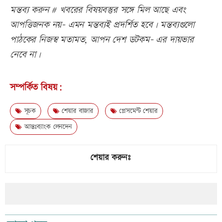
মন্তব্য করুন # খবরের বিষয়বস্তুর সঙ্গে মিল আছে এবং
আপত্তিজনক নয়- এমন মন্তব্যই প্রদর্শিত হবে। মন্তব্যগুলো
পাঠকের নিজস্ব মতামত, আপন দেশ ডটকম- এর দায়ভার
নেবে না।
সম্পর্কিত বিষয়:
সূচক
শেয়ার বাজার
প্লেসমেন্ট শেয়ার
আন্তঃব্যাংক লেনদেন
শেয়ার করুনঃ