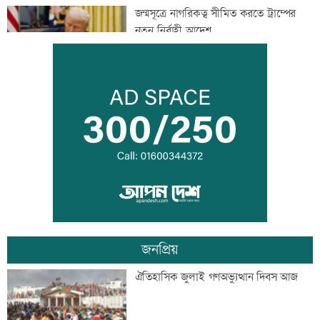
জন্মসূত্রে নাগরিকত্ব সীমিত করতে ট্রাম্পের
নতুন নির্বাহী আদেশ
টেলিভিশনে আজকের যত খেলা
শুক্রবার রাজধানীর যেসব মার্কেট-দর্শনীয় স্থান
বন্ধ
জনপ্রিয়
সাতসকালে সড়কে ঝরল ছয় প্রাণ
ঐতিহাসিক জুলাই গণঅভ্যুত্থান দিবস আজ