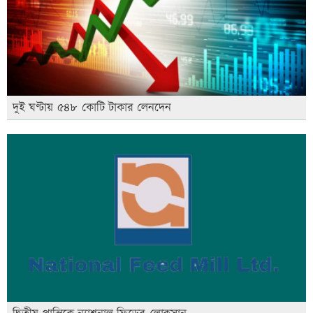
দুই ঘণ্টায় ৫৪৮ কোটি টাকার লেনদেন