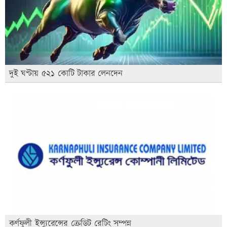
দুই ঘণ্টায় ৫২১ কোটি টাকার লেনদেন
কর্ণফুলী ইন্স্যুরেন্সের ক্রেডিট রেটিং সম্পন্ন