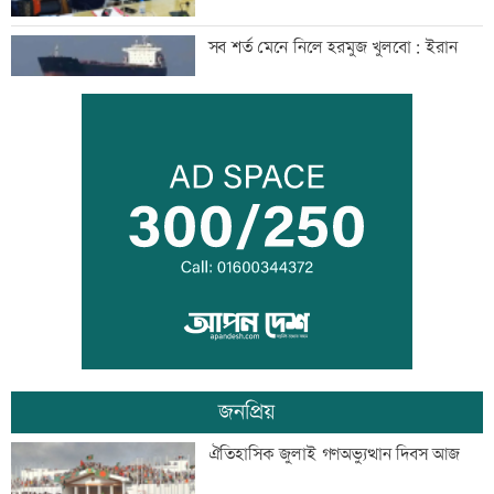
সব শর্ত মেনে নিলে হরমুজ খুলবো: ইরান
মেসির বাবা মারা গেছেন
বিএনপি গণমাধ্যমের স্বাধীনতায় বিশ্বাস করে:
প্রতিমন্ত্রী টুকু
জনপ্রিয়
তিস্তা মহাপরিকল্পনার কাজ শিগগিরই শুরু
ঐতিহাসিক জুলাই গণঅভ্যুত্থান দিবস আজ
হচ্ছে: প্রতিমন্ত্রী ফরহাদ