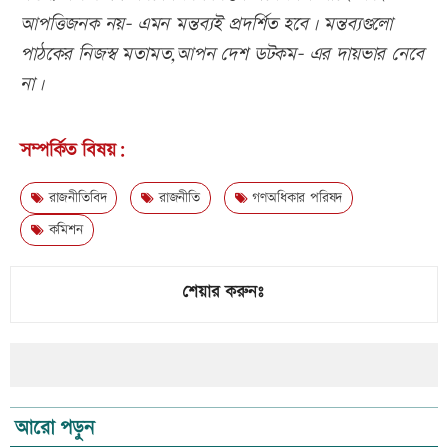
আপত্তিজনক নয়- এমন মন্তব্যই প্রদর্শিত হবে। মন্তব্যগুলো
পাঠকের নিজস্ব মতামত,আপন দেশ ডটকম- এর দায়ভার নেবে
না।
সম্পর্কিত বিষয়:
রাজনীতিবিদ
রাজনীতি
গণঅধিকার পরিষদ
কমিশন
শেয়ার করুনঃ
আরো পড়ুন