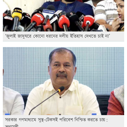
‘জুলাই জাদুঘরে কোনো ধরনের দলীয় ইতিহাস দেখতে চাই না’
সরকার গণমাধ্যমে সুস্থ-টেকসই পরিবেশ নিশ্চিত করতে চায়: