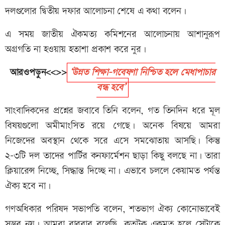
দলগুলোর দ্বিতীয় দফার আলোচনা শেষে এ কথা বলেন।
এ সময় জাতীয় ঐকমত্য কমিশনের আলোচনায় আশানুরূপ
অগ্রগতি না হওয়ায় হতাশা প্রকাশ করে নুর।
আরওপড়ুন<<>>
‘উন্নত শিক্ষা-গবেষণা নিশ্চিত হলে মেধাপাচার
বন্ধ হবে’
সাংবাদিকদের প্রশ্নের জবাবে তিনি বলেন, গত তিনদিন ধরে মূল
বিষয়গুলো অমীমাংসিত রয়ে গেছে। অনেক বিষয়ে আমরা
নিজেদের অবস্থান থেকে সরে এসে সমঝোতায় আসছি। কিন্তু
২-৩টি দল তাদের পার্টির কনফার্মেশন ছাড়া কিছু বলছে না। তারা
ক্লিয়ারেন্স নিচ্ছে, সিদ্ধান্ত দিচ্ছে না। এভাবে চললে কেয়ামত পর্যন্ত
ঐক্য হবে না।
গণঅধিকার পরিষদ সভাপতি বলেন, শতভাগ ঐক্য কোনোভাবেই
সম্ভব নয়। আমরা বারবার বলেছি, কতটুকু একমত হলে সেটাকে