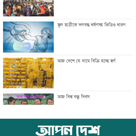
অতিরিক্ত মদপানে এক ব্যক্তির মৃত্যু
স্কুল ছাত্রীকে দলবদ্ধ ধর্ষণসহ ভিডিও ধারণ
ইবির গবেষণাপত্র প্রত্যাহারের ঘটনায় তদন্ত
আজ দেশে যে দামে বিক্রি হচ্ছে স্বর্ণ
কমিটি
যুবদল নেতার মরদেহ গুমের চেষ্টা, থানায়
আজ বিশ্ব বন্ধু দিবস
মামলা
দেশকে কী দিতে পারলাম, সেটিই গুরুত্বপূর্ণ:
কোরআন-হাদিসে নামাজ না পড়ার শাস্তি