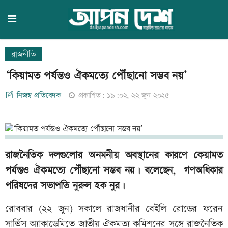
রাজনীতি
‘কিয়ামত পর্যন্তও ঐকমত্যে পৌঁছানো সম্ভব নয়’
নিজস্ব প্রতিবেদক
প্রকাশিত: ১৯:০২, ২২ জুন ২০২৫
রাজনৈতিক দলগুলোর অনমনীয় অবস্থানের কারণে কেয়ামত
পর্যন্তও ঐকমত্যে পৌঁছানো সম্ভব নয়। বলেছেন, গণঅধিকার
পরিষদের সভাপতি নুরুল হক নুর।
রোববার (২২ জুন) সকালে রাজধানীর বেইলি রোডের ফরেন
সার্ভিস অ্যাকাডেমিতে জাতীয় ঐকমত্য কমিশনের সঙ্গে রাজনৈতিক