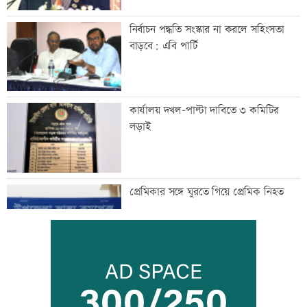
নির্বাচন পদ্ধতি সংস্কার না করলে সহিংসতা
বাড়বে: এবি পার্টি
কার্যালয় দখল-পাল্টা দাবিতে ৩ কমিটির
লড়াই
প্রেমিকার সঙ্গে ঘুরতে গিয়ে প্রেমিক নিহত
হাম উপসর্গে আরও ৫ শিশুর মৃত্যু