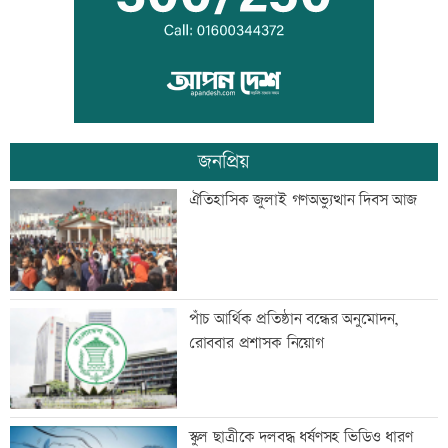
সূচকের উত্থানে লেনদেন ৯০৮ কোটি টাকা
জনপ্রিয়
শেখ হাসিনা-হাদির খুনিদের ফেরত চায়
ঐতিহাসিক জুলাই গণঅভ্যুত্থান দিবস আজ
বাংলাদেশ
বেসরকারি গবেষণা সংস্থা সিপিডিতে চাকরির
পাঁচ আর্থিক প্রতিষ্ঠান বন্ধের অনুমোদন,
সুযোগ
রোববার প্রশাসক নিয়োগ
আলোচনা খুব ভালো হয়েছে, সবই ইতিবাচক:
স্কুল ছাত্রীকে দলবদ্ধ ধর্ষণসহ ভিডিও ধারণ