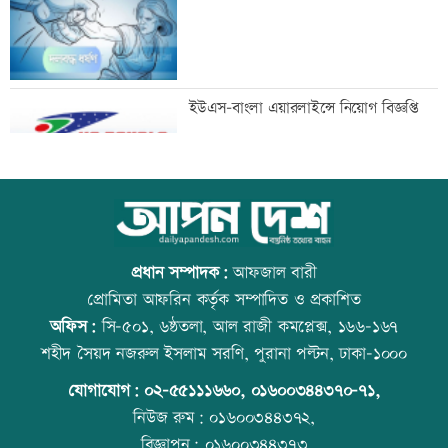
ভারতের হাইকমিশনার
মানবিক বিভাগের অর্ধেকের বেশি শিক্ষার্থী
ইউএস-বাংলা এয়ারলাইন্সে নিয়োগ বিজ্ঞপ্তি
অকৃতকার্য
মেধার শতভাগ নিরপেক্ষ মূল্যায়ন নিশ্চিত করা
আজ স্বর্ণ-রুপা যে দামে বিক্রি হচ্ছে
হয়েছে: মাহ্দী আমিন
প্রধান সম্পাদক:
আফজাল বারী
প্রোমিতা আফরিন কর্তৃক সম্পাদিত ও প্রকাশিত
অফিস:
সি-৫০১, ৬ষ্ঠতলা, আল রাজী কমপ্লেক্স, ১৬৬-১৬৭
এসএসসির ফলাফল পুনর্নিরীক্ষণের আবেদন
কাঁচা মরিচের দাম কমলেও ডিমের দাম
শহীদ সৈয়দ নজরুল ইসলাম সরণি, পুরানা পল্টন, ঢাকা-১০০০
করবেন যেভাবে
বাড়তি
যোগাযোগ:
০২-৫৫১১১৬৬০
,
০১৬০০৩৪৪৩৭০-৭১,
নিউজ রুম:
০১৬০০৩৪৪৩৭২,
বিজ্ঞাপন:
০১৬০০৩৪৪৩৭৩