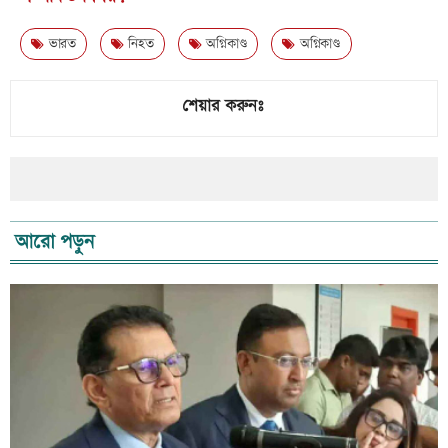
ভারত
নিহত
অগ্নিকাণ্ড
অগ্নিকাণ্ড
শেয়ার করুনঃ
আরো পড়ুন