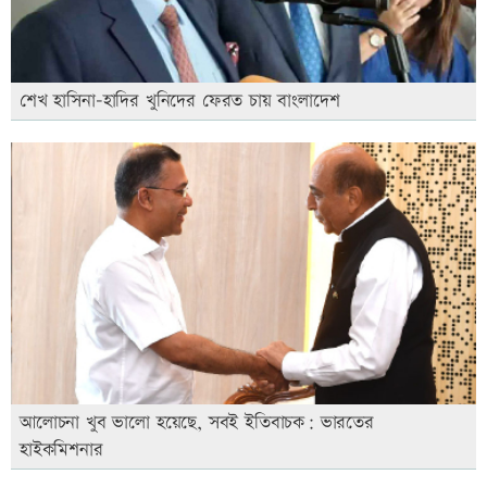
শেখ হাসিনা-হাদির খুনিদের ফেরত চায় বাংলাদেশ
আলোচনা খুব ভালো হয়েছে, সবই ইতিবাচক: ভারতের
হাইকমিশনার