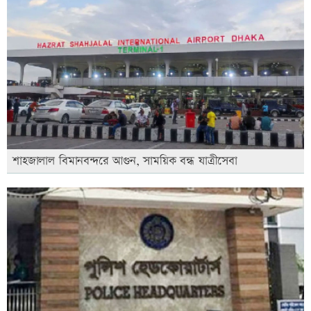
শাহজালাল বিমানবন্দরে আগুন, সাময়িক বন্ধ যাত্রীসেবা