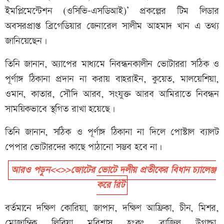
ইমপ্লিমেন্টেশন (ওসিভি–এসডিআই)’ প্রকল্পের টিম লিডার
অবসরপ্রাপ্ত ব্রিগেডিয়ার জেনারেল সালীম আহমাদ খান এ তথ্য
জানিয়েছেন।
তিনি জানান, অ্যাপের মাধ্যমে নিবন্ধনকালীন ভোটাররা সঠিক ও
পূর্ণাঙ্গ ঠিকানা প্রদান না করায় বাহরাইন, কুয়েত, মালয়েশিয়া,
ওমান, কাতার, সৌদি আরব, সংযুক্ত আরব আমিরাতে নিবন্ধন
সাময়িকভাবে স্থগিত রাখা হয়েছে।
তিনি জানান, সঠিক ও পূর্ণাঙ্গ ঠিকানা না দিলে পোস্টাল ব্যালট
পেপার ভোটারদের কাছে পাঠানো সম্ভব হবে না।
আরও পড়ুন<<>>জোটের ভোটে দলীয় প্রতীকের বিধান চ্যালেঞ্জ
করে রিট
বর্তমানে দক্ষিণ কোরিয়া, জাপান, দক্ষিণ আফ্রিকা, চীন, মিশর,
মোজাম্বিক, লিবিয়া, মরিশাস, হংকং, ব্রাজিল, উগান্ডা,