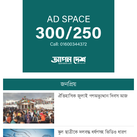
মেয়েদের আপত্তিকর ছবি তুলে বয়ফ্রেন্ডকে
পাঠাতেন ইবি ছাত্রী
যুবদল নেতার মরদেহ উদ্ধার
জনপ্রিয়
ইতালিতে ঢাকাগামী বিমানে আটকা আড়াই
ঐতিহাসিক জুলাই গণঅভ্যুত্থান দিবস আজ
শতাধিক যাত্রী
বাকৃবিতে শুরু হচ্ছে প্রাণী চিকিৎসক-
স্কুল ছাত্রীকে দলবদ্ধ ধর্ষণসহ ভিডিও ধারণ
গবেষকদের বৈজ্ঞানিক সম্মেলন