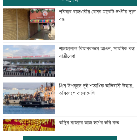
শনিবার রাজধানীর যেসব মার্কেট-দর্শনীয় স্থান
বন্ধ
শাহজালাল বিমানবন্দরে আগুন, সাময়িক বন্ধ
যাত্রীসেবা
গ্রিস উপকূলে দুই শতাধিক অভিবাসী উদ্ধার,
অধিকাংশ বাংলাদেশি
অস্থির বাজারে আজ স্বর্ণের ভরি কত