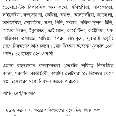
ডেমোক্রেটিক রিপাবলিক অফ কঙ্গো, ইথিওপিয়া, নাইজেরিয়া,
লাইবেরিয়া, বতসোয়ানা, কেনিয়া, রুয়ান্ডা, আলজেরিয়া, অ্যাঙ্গোলা,
তানজানিয়া, সোমালিয়া, ঘানা, গিনি, মরক্কো, দক্ষিণ সুদান, চিলি,
সিয়েরা লিওন, ইকুয়েডর, তাইওয়ান, আর্জেন্টিনা, অস্ট্রেলিয়া, মধ্য
আফ্রিকান প্রজাতন্ত্র, গাম্বিয়া, পেরু, জিম্বাবুয়ে, যুক্তরাষ্ট্র প্রভৃতি
দেশে নিবন্ধনের কাজ চলছে। মোট নিবন্ধন করেছেন (সকাল ১০টা
পর্যন্ত) ৫২ হাজার ৪২৭ প্রবাসী।
এছাড়া বাংলাদেশে বসবাসরতরা (ভোটের দায়িত্বে নিয়োজিত
ব্যক্তি, সরকারি চাকরিজীবী, কয়েদি) ভোটাররা ১৯ ডিসেম্বর থেকে
২৩ ডিসেম্বরের মধ্যে নিবন্ধন করতে পারবেন।
আপন দেশ/এসআর
মন্তব্য করুন ।। খবরের বিষয়বস্তুর সঙ্গে মিল আছে এবং