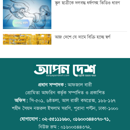
স্কুল ছাত্রীকে দলবদ্ধ ধর্ষণসহ ভিডিও ধারণ
দেশের মানুষকে দেয়া জবান রক্ষা করতে
আজ দেশে যে দামে বিক্রি হচ্ছে স্বর্ণ
চাই: প্রধানমন্ত্রী
আদিবাসী দিবসে রাঙামাটিতে বর্ণাঢ্য
আজ বিশ্ব বন্ধু দিবস
শোভাযাত্রা
প্রধান সম্পাদক:
আফজাল বারী
প্রোমিতা আফরিন কর্তৃক সম্পাদিত ও প্রকাশিত
অফিস:
সি-৫০১, ৬ষ্ঠতলা, আল রাজী কমপ্লেক্স, ১৬৬-১৬৭
জেট ফুয়েলের দাম বাড়ল
কোরআন-হাদিসে নামাজ না পড়ার শাস্তি
শহীদ সৈয়দ নজরুল ইসলাম সরণি, পুরানা পল্টন, ঢাকা-১০০০
যোগাযোগ:
০২-৫৫১১১৬৬০
,
০১৬০০৩৪৪৩৭০-৭১,
নিউজ রুম:
০১৬০০৩৪৪৩৭২,