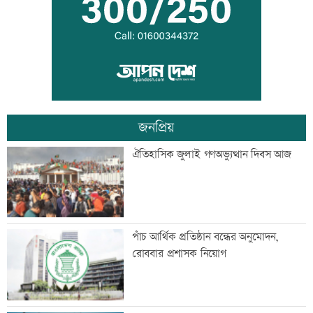
আইনজীবী জামাতার বিরুদ্ধে শ্বশুরের
মানববন্ধন
জনপ্রিয়
ইলিয়াস আলী গুম: উইং কমান্ডারের বিরুদ্ধে
ঐতিহাসিক জুলাই গণঅভ্যুত্থান দিবস আজ
পরোয়ানা
আইসাকা ঢাকা চ্যাপ্টারের নতুন সভাপতি
পাঁচ আর্থিক প্রতিষ্ঠান বন্ধের অনুমোদন,
আজাদ, সেক্রেটারি ফারুক
রোববার প্রশাসক নিয়োগ
প্রবীণ সাংবাদিক মৃণাল কৃষ্ণ আর নেই