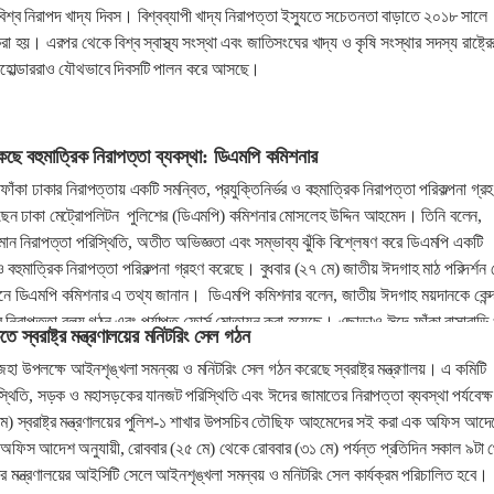
শ্ব নিরাপদ খাদ্য দিবস। বিশ্বব্যাপী খাদ্য নিরাপত্তা ইস্যুতে সচেতনতা বাড়াতে ২০১৮ সালে
া হয়। এরপর থেকে বিশ্ব স্বাস্থ্য সংস্থা এবং জাতিসংঘের খাদ্য ও কৃষি সংস্থার সদস্য রাষ্ট্রে
টেকহোল্ডাররাও যৌথভাবে দিবসটি পালন করে আসছে।
ছে বহুমাত্রিক নিরাপত্তা ব্যবস্থা: ডিএমপি কমিশনার
কা ঢাকার নিরাপত্তায় একটি সমন্বিত, প্রযুক্তিনির্ভর ও বহুমাত্রিক নিরাপত্তা পরিকল্পনা গ্র
ছেন ঢাকা মেট্রোপলিটন পুলিশের (ডিএমপি) কমিশনার মোসলেহ উদ্দিন আহমেদ। তিনি বলেন,
র্তমান নিরাপত্তা পরিস্থিতি, অতীত অভিজ্ঞতা এবং সম্ভাব্য ঝুঁকি বিশ্লেষণ করে ডিএমপি একটি
র ও বহুমাত্রিক নিরাপত্তা পরিকল্পনা গ্রহণ করেছে। বুধবার (২৭ মে) জাতীয় ঈদগাহ মাঠ পরিদর্শন
ে ডিএমপি কমিশনার এ তথ্য জানান। ডিএমপি কমিশনার বলেন, জাতীয় ঈদগাহ ময়দানকে কেন্দ
ে নিরাপত্তা বলয় গঠন এবং পর্যাপ্ত ফোর্স মোতায়ন করা হয়েছে। এছাড়াও ঈদে ফাঁকা বাসাবাড়ি
তে স্বরাষ্ট্র মন্ত্রণালয়ের মনিটরিং সেল গঠন
 আলাদা নিরাপত্তা ব্যবস্থা গ্রহণের করা হয়েছে।
া উপলক্ষে আইনশৃঙ্খলা সমন্বয় ও মনিটরিং সেল গঠন করেছে স্বরাষ্ট্র মন্ত্রণালয়। এ কমিটি
স্থিতি, সড়ক ও মহাসড়কের যানজট পরিস্থিতি এবং ঈদের জামাতের নিরাপত্তা ব্যবস্থা পর্যবেক্
) স্বরাষ্ট্র মন্ত্রণালয়ের পুলিশ-১ শাখার উপসচিব তৌছিফ আহমেদের সই করা এক অফিস আদে
অফিস আদেশ অনুযায়ী, রোববার (২৫ মে) থেকে রোববার (৩১ মে) পর্যন্ত প্রতিদিন সকাল ৯টা 
াষ্ট্র মন্ত্রণালয়ের আইসিটি সেলে আইনশৃঙ্খলা সমন্বয় ও মনিটরিং সেল কার্যক্রম পরিচালিত হবে।