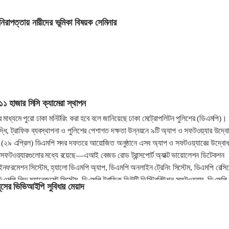
নিরাপত্তায় নারীদের ভূমিকা বিষয়ক সেমিনার
 ১১ হাজার সিসি ক্যামেরা স্থাপন
ার মাধ্যমে পুরো ঢাকা মনিটরিং করা হবে বলে জানিয়েছে ঢাকা মেট্রোপলিটন পুলিশের (ডিএমপি)।
দ্ধি, ট্রাফিক ব্যবস্থাপনা ও পুলিশের পেশাগত দক্ষতা উন্নয়নে ৯টি অ্যাপ ও সফটওয়্যার উদ্ব
 (২৯ এপ্রিল) ডিএমপি সদর দফতরে আয়োজিত অনুষ্ঠানে এসব অ্যাপ ও সফটওয়্যারের উদ্বো
সফটওয়্যারগুলোর মধ্যে রয়েছে—এআই বেজড রোড ট্রান্সপোর্ট অ্যাক্ট ভায়োলেশন ডিটেকশন
 ইনফরমেশন সিস্টেম, হ্যালো ডিএমপি অ্যাপ, ডিএমপি অনলাইন ট্রেনিং সিস্টেম, ডিএমপি রেসিড
িএমপি লিভ ম্যানেজমেন্ট সিস্টেম, ডিএমপি ট্রাফিক ডিউটি ডিস্ট্রিবিউশন সফটওয়্যার, ডিএমপি
সের ভিভিআইপি সুবিধার মেয়াদ
ভ্যালুয়েশন সফটওয়্যার এবং ডিএমপি ট্রাফিক নিউজ আর্কাইভ।