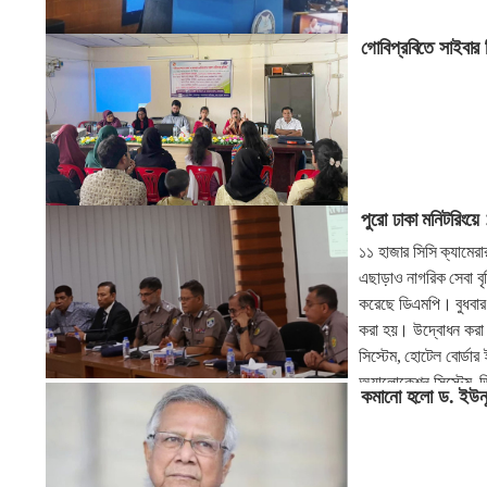
গোবিপ্রবিতে সাইবার 
পুরো ঢাকা মনিটরিংয়ে
১১ হাজার সিসি ক্যামের
এছাড়াও নাগরিক সেবা বৃ
করেছে ডিএমপি। বুধবার
করা হয়। উদ্বোধন করা 
সিস্টেম, হোটেল বোর্ডার
অ্যালোকেশন সিস্টেম, ড
কমানো হলো ড. ইউনূ
এমপ্লয়ি পারফরমেন্স ই