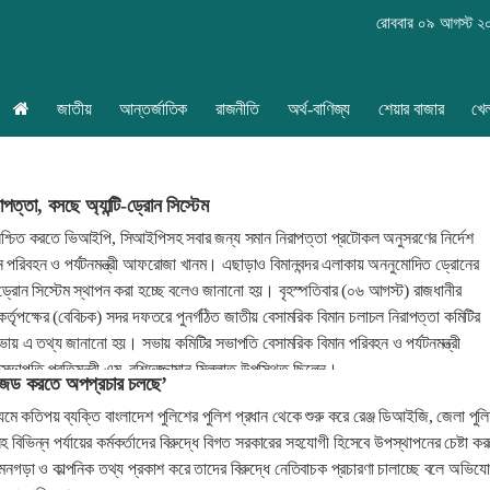
রোববার ০৯ আগস্ট ২
জাতীয়
আন্তর্জাতিক
রাজনীতি
অর্থ-বাণিজ্য
শেয়ার বাজার
খে
াপত্তা, বসছে অ্যান্টি-ড্রোন সিস্টেম
া নিশ্চিত করতে ভিআইপি, সিআইপিসহ সবার জন্য সমান নিরাপত্তা প্রটোকল অনুসরণের নির্দেশ
ন পরিবহন ও পর্যটনমন্ত্রী আফরোজা খানম। এছাড়াও বিমানবন্দর এলাকায় অননুমোদিত ড্রোনের
-ড্রোন সিস্টেম স্থাপন করা হচ্ছে বলেও জানানো হয়। বৃহস্পতিবার (০৬ আগস্ট) রাজধানীর
র্তৃপক্ষের (বেবিচক) সদর দফতরে পুনর্গঠিত জাতীয় বেসামরিক বিমান চলাচল নিরাপত্তা কমিটির
য় এ তথ্য জানানো হয়। সভায় কমিটির সভাপতি বেসামরিক বিমান পরিবহন ও পর্যটনমন্ত্রী
পতি প্রতিমন্ত্রী এম. রশিদুজ্জামান মিল্লাত উপস্থিত ছিলেন।
ইজড করতে অপপ্রচার চলছে’
মে কতিপয় ব্যক্তি বাংলাদেশ পুলিশের পুলিশ প্রধান থেকে শুরু করে রেঞ্জ ডিআইজি, জেলা পুল
 বিভিন্ন পর্যায়ের কর্মকর্তাদের বিরুদ্ধে বিগত সরকারের সহযোগী হিসেবে উপস্থাপনের চেষ্টা ক
মনগড়া ও কাল্পনিক তথ্য প্রকাশ করে তাদের বিরুদ্ধে নেতিবাচক প্রচারণা চালাচ্ছে বলে অভিয