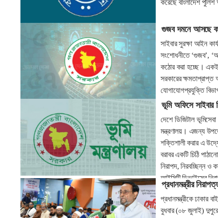
করেছে বাংলাদেশ পুলিশ
গুজব দমনে আসছে ক
সাইবার সুরক্ষা আইন কা
সংশোধনীতে ‘গুজব’, ‘অপ
কঠোর করা হচ্ছে। একই সঙ
সরকারের ক্ষমতাপ্রাপ্ত অ
যোগাযোগপ্রযুক্তি বিভ
ভূমি অফিসে সাইবার ন
দেশে ডিজিটাল ভূমিসেবা ক
মন্ত্রণালয়। এজন্য উপ
শক্তিশালী করার এ উদ্যোগ
বরাবর একটি চিঠি পাঠানো
নিরাপদ, নিরবচ্ছিন্ন ও ক
আইসিটি ডিভাইসের নিরাপ
প্রধানমন্ত্রীর নিরাপত
প্রধানমন্ত্রীকে ঢাকার 
বুধবার (০৮ জুলাই) দুপু