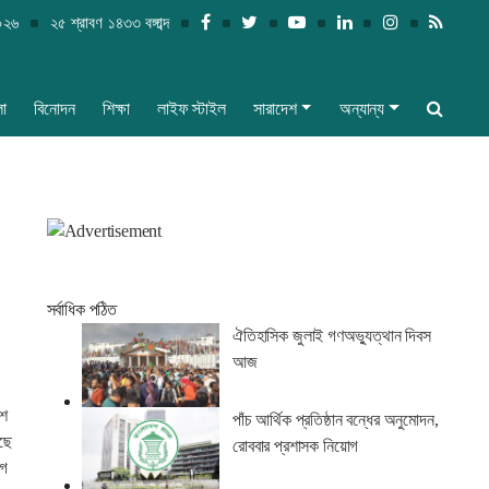
০২৬
২৫ শ্রাবণ ১৪৩৩ বঙ্গাব্দ
লা
বিনোদন
শিক্ষা
লাইফ স্টাইল
সারাদেশ
অন্যান্য
সর্বাধিক পঠিত
ঐতিহাসিক জুলাই গণঅভ্যুত্থান দিবস
আজ
িশ
পাঁচ আর্থিক প্রতিষ্ঠান বন্ধের অনুমোদন,
রছে
রোববার প্রশাসক নিয়োগ
োগ