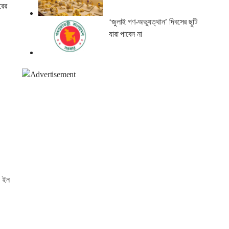
রের
‘জুলাই গণ-অভ্যুত্থান’ দিবসের ছুটি
যারা পাবেন না
প ইন