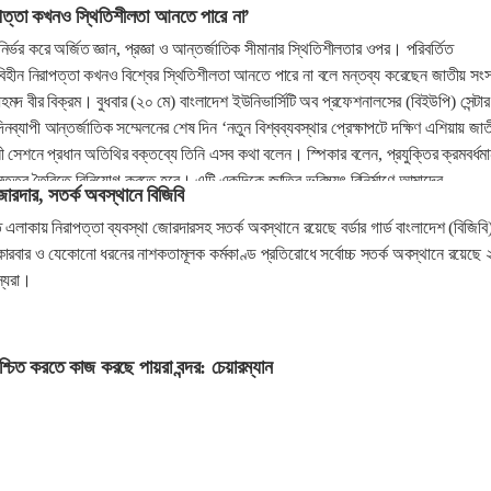
াপত্তা কখনও স্থিতিশীলতা আনতে পারে না’
ির্ভর করে অর্জিত জ্ঞান, প্রজ্ঞা ও আন্তর্জাতিক সীমানার স্থিতিশীলতার ওপর। পরিবর্তিত
হিবিহীন নিরাপত্তা কখনও বিশ্বের স্থিতিশীলতা আনতে পারে না বলে মন্তব্য করেছেন জাতীয় সং
হমদ বীর বিক্রম। বুধবার (২০ মে) বাংলাদেশ ইউনিভার্সিটি অব প্রফেশনালসের (বিইউপি) সেন্টা
নব্যাপী আন্তর্জাতিক সম্মেলনের শেষ দিন ‘নতুন বিশ্বব্যবস্থার প্রেক্ষাপটে দক্ষিণ এশিয়ায় জা
নী সেশনে প্রধান অতিথির বক্তব্যে তিনি এসব কথা বলেন। স্পিকার বলেন, প্রযুক্তির ক্রমবর্ধম
নেতৃত্ব তৈরিতে বিনিয়োগ করতে হবে। এটি একদিকে জাতির ভবিষ্যৎ বিনির্মাণে আমাদের
জোরদার, সতর্ক অবস্থানে বিজিবি
ণ করবে। অন্যদিকে জনগণের আস্থা ও ভরসাকে সুদৃঢ় করবে।
ত এলাকায় নিরাপত্তা ব্যবস্থা জোরদারসহ সতর্ক অবস্থানে রয়েছে বর্ডার গার্ড বাংলাদেশ (বিজিব
ারবার ও যেকোনো ধরনের নাশকতামূলক কর্মকাণ্ড প্রতিরোধে সর্বোচ্চ সতর্ক অবস্থানে রয়েছে 
দস্যরা।
্চিত করতে কাজ করছে পায়রা বন্দর: চেয়ারম্যান