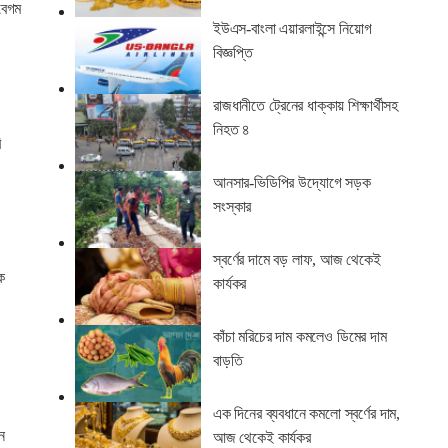
 বেগম
ইউএস-বাংলা এয়ারলাইন্সে নিয়োগ
বিজ্ঞপ্তি
রাজধানীতে ট্রেনের ধাক্কায় শিক্ষার্থীসহ
নিহত ৪
ি
আনসার-ভিডিপির উদ্যোগে সড়ক
সংস্কার
স্বর্ণের দামে বড় লাফ, আজ থেকেই
ে
কার্যকর
কাঁচা মরিচের দাম কমলেও ডিমের দাম
বাড়তি
এক দিনের ব্যবধানে কমলো স্বর্ণের দাম,
ে
আজ থেকেই কার্যকর