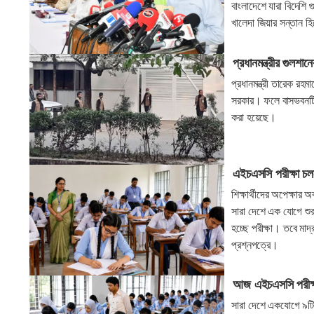
বাংলাদেশে যারা বিদেশি 
খালেদা জিয়ার সন্তান 
প্রধানমন্ত্রীর গুল
প্রধানমন্ত্রী তারেক রহ
সরকার। ফলে বাসভবনটি র
করা হয়েছে।
এইচএসসি পরীক্ষা চলছে
শিক্ষার্থীদের অপেক্ষা
সারা দেশে এক যোগে শুরু 
হচ্ছে পরীক্ষা। তবে মাদ্র
প্রশ্নপত্রে।
আজ এইচএসসি পরীক্ষা
সারা দেশে একযোগে ৯টি সা