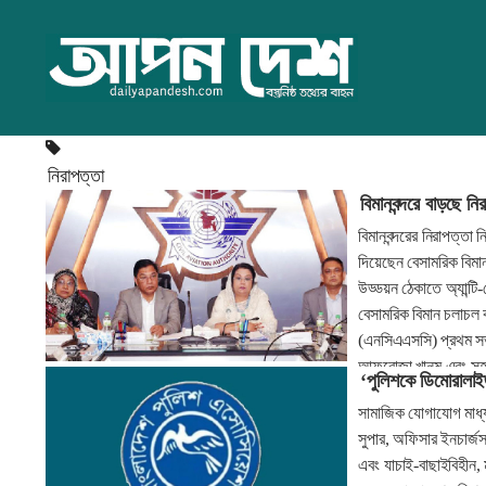
নিরাপত্তা
বিমানবন্দরে বাড়ছে নির
বিমানবন্দরের নিরাপত্ত
দিয়েছেন বেসামরিক বিমা
উড্ডয়ন ঠেকাতে অ্যান্টি
বেসামরিক বিমান চলাচল ক
(এনসিএএসসি) প্রথম সভা
আফরোজা খানম এবং সহসভা
‘পুলিশকে ডিমোরালা
সামাজিক যোগাযোগ মাধ্য
সুপার, অফিসার ইনচার্জসহ
এবং যাচাই-বাছাইবিহীন, 