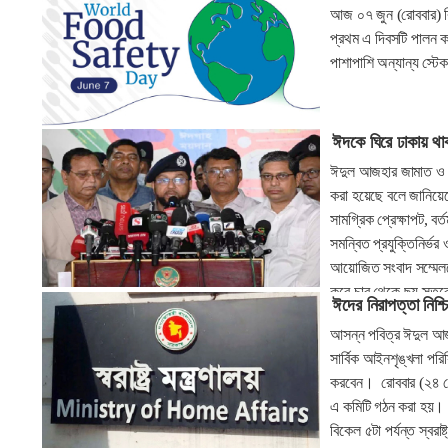
আজ ০৭ জুন (রোববার) বি
প্রথম এ দিবসটি পালন কর
পাশাপাশি অন্যান্য স্
ঈদকে ঘিরে ঢাকায় থাক
ঈদুল আজহার জামাত ও ফাঁ
করা হয়েছে বলে জানিয়ে
সামগ্রিক প্রেক্ষাপট, ব
সমন্বিত প্রযুক্তিনির্ভ
আয়োজিত সংবাদ সম্মেলন
করে চার থেকে ছয় স্তর
ঈদের নিরাপত্তা নিশ্চি
বাণিজ্যিক এলাকার জন্য
আসন্ন পবিত্র ঈদুল আজহ
সার্বিক আইনশৃঙ্খলা পরি
করবেন। রোববার (২৪ মে
এ কমিটি গঠন করা হয়। 
বিকেল ৫টা পর্যন্ত স্বর