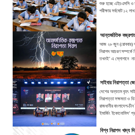
শুরু হচ্ছে এইচএসসি ও স
পরীক্ষায় সর্বমোট ১২ ল
আন্তর্জাতিক বজ্রপা
আজ ২৮ জুন (রোববার) আন
নিরাপদ আচরণ সম্পর্কে শ
তখনই’ এ স্লোগানে না
সাইবার নিরাপত্তা জো
দেশের অন্যতম বৃহৎ সাইব
নিরাপত্তা সক্ষমতা ও ডি
রাজধানীর বাংলাদেশ-চীন 
ইমার্জিং ইকোনোমিস’ প্র
বিশ্ব নিরাপদ খাদ্য