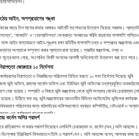
 অ্যাসোসিয়েশন।
ঠোর আইন, অপপ্রয়োগের শঙ্কা
র্যকরের মাত্র তিন মাসের মাথায় আবারও আইনটি সংশোধনের উদ্যোগ নিয়েছে সরকার। প্রস্তাব
তথ্য’, ‘মানহানি’ ও ‘হেয়প্রতিপন্ন’-সংক্রান্ত অপরাধের পরিধি বাড়ানোর পাশাপাশি শাস্তিও
্গে আইন বাস্তবায়নে আইন-শৃঙ্খলা রক্ষা বাহিনীর পাশাপাশি তথ্য ও সম্প্রচার মন্ত্রণালয় এবং
ন্যান্য সংস্থাকে সম্পৃক্ত করার প্রস্তাব রাখা হয়েছে। স্বরাষ্ট্র মন্ত্রণালয়, তথ্য ও
াগ সূত্রে জানা গেছে, সংশোধিত বিলটি সংসদের আগামী অধিবেশনেই উত্থাপন করা হতে পারে।
িরাপত্তা জোরদারে ১০ নির্দেশনা
ার্যক্রমের নিরাপত্তা ও নিরবচ্ছিন্ন পরিচালনা নিশ্চিত করতে ১০ দফা নির্দেশনা দিয়েছে ভূমি
জেলা ভূমি অফিস, রাজস্ব সার্কেল অফিস এবং ইউনিয়ন ভূমি অফিসের তথ্যপ্রযুক্তি অবকাঠামো
 নেয়া হয়েছে। সম্প্রতি এ বিষয়ে ভূমি মন্ত্রণালয় থেকে ভূমি সংস্কার বোর্ডের চেয়ারম্যান (স
 হয়েছে। চিঠিতে বলা হয়, ভূমি মন্ত্রণালয়ের আওতাধীন বিভিন্ন অটোমেটেড ভূমিসেবা কার্যক্রম
ার্যকরভাবে পরিচালনার জন্য মাঠপর্যায়ের অফিসগুলোতে ব্যবহৃত কম্পিউটার, নেটওয়ার্ক ও অন্যান
ত্তা এবং কর্মক্ষমতা বাড়ানো জরুরি।
্তায় কর্নেল অলির পরামর্শ
বাইরে রাত্রিযাপন না করার পরামর্শ দিয়েছেন এলডিপি চেয়ারম্যান ড. কর্নেল (অব.) অলি আহমেদ।
রে ডিপ্লোমা ইঞ্জিনিয়ার্স মিলনায়তনে তিনি এ পরামর্শ দেন। অলি আহমেদ বলেন, আপনার কাজ হচ