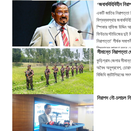
‘জবাবদিহিবিহীন নির
একটি জাতির নিরাপত্তা ন
বিশ্বব্যবস্থায় জবাবদি
স্পিকার হাফিজ উদ্দিন আ
ফিউচার স্টাডিজের দুই দি
নিরাপত্তা’ শীর্ষক সমাপ
বিস্তারের কারণে নতুন 
সীমান্তে নিরাপত্তা 
দায়িত্বশীলতাকে প্রমা
কুড়িগ্রাম জেলার সীমান্
অবৈধ অনুপ্রবেশ, চোরাক
বিজিবি ব্যাটালিয়নের স
নিরাপদ নৌ-চলাচল নিশ