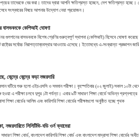
গুপ্তচর তাদেরকে বের করা। তাদের দ্বারা আপনি ক্ষতিগ্রস্ত হচ্ছেন, দেশ ক্ষতিগ্রস্ত হচ্ছে।
হিসেবে সংস্কারের বিষয়ে আপনার উদ্যোগ নেয়া প্রয়োজন।
শানের বাসভবনকে কেপিআই ঘোষণা
মানের গুলশানের বাসভবনকে বিশেষ শ্রেণির গুরুত্বপূর্ণ স্থাপনা (কেপিআই) হিসেবে ঘোষণা করেছে
াষ্ট্রের সর্বোচ্চ নিরাপত্তাব্যবস্থার আওতায় এসেছে। ইতোমধ্যে এ-সংক্রান্ত প্রজ্ঞাপন জার
, কেন্দ্রে কেন্দ্রে কড়া নজরদারি
র অবসান ঘটিয়ে শুরু হলো এইচএসসি ও সমমান পরীক্ষা। বৃহস্পতিবার (০২ জুলাই) সকাল ১০টা থেক
হওয়া এ পরীক্ষা চলবে দুপুর ১টা পর্যন্ত। এবার ৯টি সাধারণ শিক্ষা বোর্ডে অভিন্ন প্রশ্নপত্রে
াসা শিক্ষা বোর্ডের আলিম এবং কারিগরি শিক্ষা বোর্ডের পরীক্ষাগুলো অনুষ্ঠিত হচ্ছে পৃথক
, নজরদারিতে সিসিটিভি-বডি ওর্ন ক্যামেরা
ধারণ শিক্ষা বোর্ড, বাংলাদেশ কারিগরি শিক্ষা বোর্ড এবং বাংলাদেশ মাদ্রাসা শিক্ষা বোর্ডের অধীন