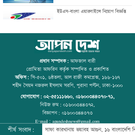
নির্বাচন পদ্ধতি সংস্কার না করলে সহিংসতা
ইউএস-বাংলা এয়ারলাইন্সে নিয়োগ বিজ্ঞপ্তি
বাড়বে: এবি পার্টি
কার্যালয় দখল-পাল্টা দাবিতে ৩ কমিটির
কাঁচা মরিচের দাম কমলেও ডিমের দাম
লড়াই
বাড়তি
প্রধান সম্পাদক:
আফজাল বারী
প্রোমিতা আফরিন কর্তৃক সম্পাদিত ও প্রকাশিত
অফিস:
সি-৫০১, ৬ষ্ঠতলা, আল রাজী কমপ্লেক্স, ১৬৬-১৬৭
প্রেমিকার সঙ্গে ঘুরতে গিয়ে প্রেমিক নিহত
আজ স্বর্ণ-রুপা যে দামে বিক্রি হচ্ছে
শহীদ সৈয়দ নজরুল ইসলাম সরণি, পুরানা পল্টন, ঢাকা-১০০০
যোগাযোগ:
০২-৫৫১১১৬৬০
,
০১৬০০৩৪৪৩৭০-৭১,
নিউজ রুম:
০১৬০০৩৪৪৩৭২,
বিজ্ঞাপন:
০১৬০০৩৪৪৩৭৩
হাম উপসর্গে আরও ৫ শিশুর মৃত্যু
ট্রেনের ধাক্কায় শিক্ষার্থীসহ নিহত ৪
E-mail:
apandeshnews@gmail.com
শীর্ষ সংবাদ:
সৌদিতে সোফা কারখানায় ভয়াবহ আগুন, ১৬ বাংলাদেশি নিহত