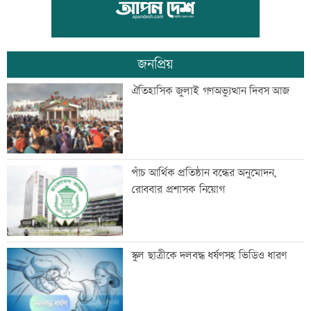
সীমান্তে ৭৮ লাখ টাকার মাদকসহ আটক ২
জনপ্রিয়
প্রধানমন্ত্রীর সভাপতিত্বে মন্ত্রিপরিষদের বৈঠক
ঐতিহাসিক জুলাই গণঅভ্যুত্থান দিবস আজ
চলছে
ধর্ষণসহ ভিডিও ধারণের দায়ে ২ জনের
পাঁচ আর্থিক প্রতিষ্ঠান বন্ধের অনুমোদন,
মৃত্যুদণ্ড
রোববার প্রশাসক নিয়োগ
চুপ্পুর বিরুদ্ধে ৫শ’ কোটি টাকা দুর্নীতির
স্কুল ছাত্রীকে দলবদ্ধ ধর্ষণসহ ভিডিও ধারণ
অভিযোগ