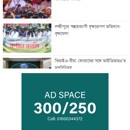
লক্ষ্মীপুরে সপ্তাহব্যাপী বৃক্ষরোপণ অভিযান-
বৃক্ষমেলা
বিআইএ-বীমা ফোরামের সঙ্গে আইডিআরএ’র
মতবিনিময়
ঘুমন্ত ব্যক্তিকে জবাইয়ের চেষ্টা