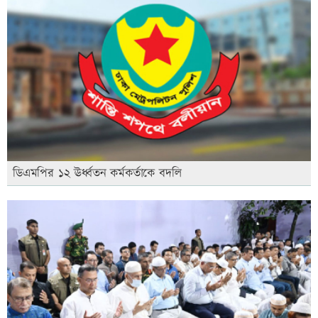
ডিএমপির ১২ ঊর্ধ্বতন কর্মকর্তাকে বদলি