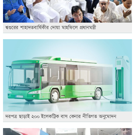
শ্বশুরের শাহাদতবার্ষিকীর দোয়া মাহফিলে প্রধানমন্ত্রী
দরপত্র ছাড়াই ২০০ ইলেকট্রিক বাস কেনার নীতিগত অনুমোদন