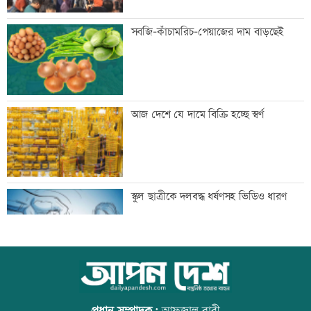
বিশ্ববাজারে ফের বাড়ল জ্বালানি তেলের দাম
সবজি-কাঁচামরিচ-পেয়াজের দাম বাড়ছেই
সিলেটে দুই বাসের সংঘর্ষে প্রাণ গেল
আজ দেশে যে দামে বিক্রি হচ্ছে স্বর্ণ
আটজনের
দুপুরের মধ্যে ঝোড়ো হাওয়াসহ বজ্রবৃষ্টি হতে
স্কুল ছাত্রীকে দলবদ্ধ ধর্ষণসহ ভিডিও ধারণ
পারে যেসব অঞ্চলে
ডিএমপির ১২ ঊর্ধ্বতন কর্মকর্তাকে বদলি
আজ বিশ্ব বন্ধু দিবস