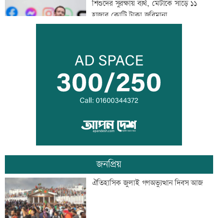
শিশুদের সুরক্ষায় ব্যর্থ, মেটাকে সাড়ে ১১
হাজার কোটি টাকা জরিমানা
এক দিনের ব্যবধানে কমলো স্বর্ণের দাম, আজ
থেকেই কার্যকর
বগি লাইনচ্যুত, ঢাকা-ময়মনসিংহ রেল চলাচল
বন্ধ
জনপ্রিয়
যৌথ প্রতিরক্ষা চুক্তি স্বাক্ষরের পথে সৌদি-
ঐতিহাসিক জুলাই গণঅভ্যুত্থান দিবস আজ
তুরস্ক-পাকিস্তান