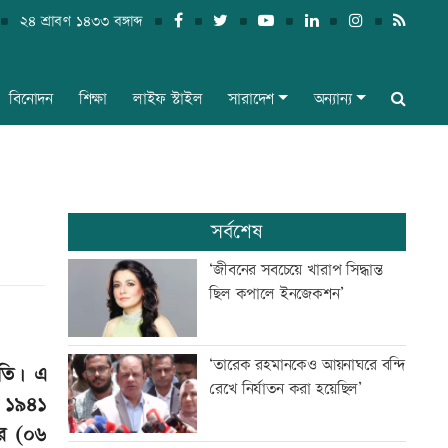
২৪ শ্রাবণ ১৪৩৩ বঙ্গাব্দ
বিনোদন
শিক্ষা
লাইফ স্টাইল
সারাদেশ
অন্যান্য
সর্বশেষ
‘জীবনের সবচেয়ে খারাপ সিদ্ধান্ত
ছিল কপালে ইনজেকশন’
‘তারেক রহমানকেও আয়নাঘরে বন্দি
ৃতি। এ
রেখে নির্যাতন করা হয়েছিল’
। ১৯৪১
ার (০৬