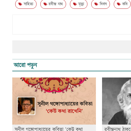
সাহিত্য
রবীন্দ্র নাথ
মৃত্যু
দিবস
কবি
আরো পড়ুন
সুনীল গঙ্গোপাধ্যায়ের কবিতা ‘কেউ কথা
রবীন্দ্রনাথ ঠ