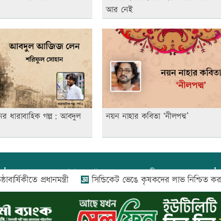
আর নেই
ের ধারাবাহিক গল্প: আবদুল
নয়ন নাহার কবিতা ‘নীলপদ্ম’
প্রধান সম্পাদক:
আফজাল বারী
িকীতে প্রধানমন্ত্রী
সিন্ডিকেট ভেঙে কৃষকদের লাভ নিশ্চিত করা হবে: 
প্রোমিতা আফরিন কর্তৃক সম্পাদিত ও প্রকাশিত
অফিস:
সি-৫০১, ৬ষ্ঠতলা, আল রাজী কমপ্লেক্স, ১৬৬-১৬৭
শহীদ সৈয়দ নজরুল ইসলাম সরণি, পুরানা পল্টন, ঢাকা-১০০০