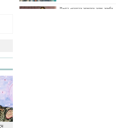
অবস্থায় যুবদল নেতা আটক
উত্থান-পতনের বাজারে আজ স্বর্ণের
ভরি কত
ড্যাবের প্রতিষ্ঠাবার্ষিকীতে প্রধানমন্ত্রী
আজ স্বর্ণ-রুপা যে দামে বিক্রি হচ্ছে
ট্রাম্পের বিলাসী ’বলরুম প্রকল্প’
আটকে দিলেন আদালত
কোরআন-হাদিসে নামাজ না পড়ার
শাস্তি
আগস্টে ফের টানা ৪ দিনের ছুটির
সুযোগ
বিশ্ব মাতৃদুগ্ধ দিবস আজ
আজ দেশে স্বর্ণের দাম বাড়ল নাকি
কমলো
দে