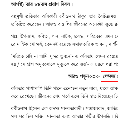
আগস্ট) তার ৮৪তম প্রয়াণ দিবস।
বহুমুখী প্রতিভার অধিকারী রবীন্দ্রনাথ ঠাকুর তার বৈচিত্র্যম
প্রতিষ্ঠিত করেছেন। আজও বাঙালির জীবনের অনেকটা জুড়ে রবীন্
গল্প, উপন্যাস, কবিতা, গান, নাটক, প্রবন্ধ, সাহিত্যের এমন
রোমান্টিক সৌন্দর্য, তেমনই রয়েছে সমাজতাত্ত্বিক ভাবনা, দার
‘মরিতে চাহি না আমি সুন্দর ভুবনে’- এ কবিতায় যেমন রয়েছে 
হয় / সে প্রাণ অমৃতলোকে মৃত্যুকে করে জয়’- এ চরণে ধরা পড়
আরও পড়ুন<<>>
লোকজ প্
কবিতার পাশাপাশি তিনি গানে এনেছেন নতুন ধারা, যাকে আমরা 
করে রেখেছে। জীবনের শেষ পর্বে এসে তিনি হাত দিয়েছেন চিত্
রবীন্দ্রনাথ ছিলেন এক অদম্য মানবতাবাদী। সাম্রাজ্যবাদ, জাতিভে
মূল সুর ছিল মুক্তি, মানবতা এবং আত্মার গভীর উপলব্ধি।