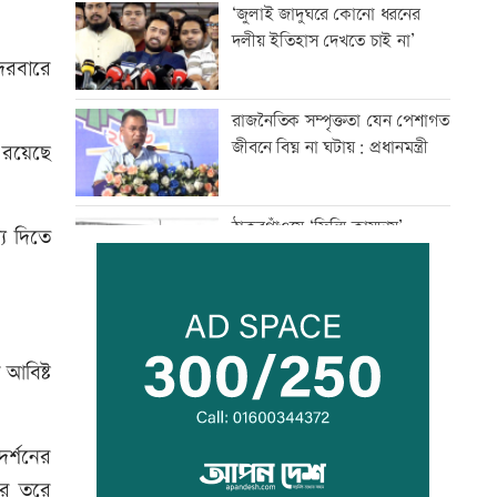
‘জুলাই জাদুঘরে কোনো ধরনের
দলীয় ইতিহাস দেখতে চাই না’
বদরবারে
রাজনৈতিক সম্পৃক্ততা যেন পেশাগত
জীবনে বিঘ্ন না ঘটায়: প্রধানমন্ত্রী
ন রয়েছে
ঠাকুরগাঁওয়ে ‘ফিল্মি কায়দায়’
্য দিতে
পুলিশের হেফাজত থেকে পালালেন
আসামি
রংপুর-লালমনিরহাট রুটে ট্রেন
চলাচল বন্ধ
 আবিষ্ট
নাটোরে বাস-ভুটভুটির সংঘর্ষে তিন
দর্শনের
গরু ব্যবসায়ী নিহত
ের তরে