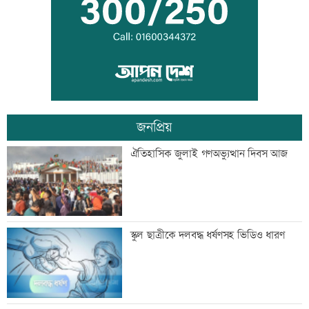
আগস্টে ফের টানা ৪ দিনের ছুটির সুযোগ
জনপ্রিয়
এসএসসির ফলাফল সোমবার, যে ৩ উপায়ে
ঐতিহাসিক জুলাই গণঅভ্যুত্থান দিবস আজ
জানবেন
দেশের ৬ অঞ্চলে ভারী বর্ষণের আভাস
স্কুল ছাত্রীকে দলবদ্ধ ধর্ষণসহ ভিডিও ধারণ
সিন্ডিকেট ভেঙে কৃষকদের লাভ নিশ্চিত করা