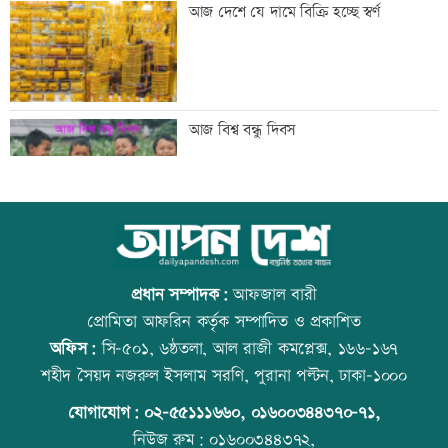
আজ দেশে যে দামে বিক্রি হচ্ছে স্বর্ণ
হবে: আইনমন্ত্রী
টেলিভিশনে আজকের যত খেলা
আজ বিশ্ব বন্ধু দিবস
শনিবার রাজধানীর যেসব মার্কেট-দর্শনীয় স্থান
উত্থান-পতনের বাজারে আজ স্বর্ণের ভরি কত
বন্ধ
প্রধান সম্পাদক:
আফজাল বারী
প্রোমিতা আফরিন কর্তৃক সম্পাদিত ও প্রকাশিত
অফিস:
সি-৫০১, ৬ষ্ঠতলা, আল রাজী কমপ্লেক্স, ১৬৬-১৬৭
শাহজালাল বিমানবন্দরে আগুন, সাময়িক বন্ধ
আজ স্বর্ণ-রুপা যে দামে বিক্রি হচ্ছে
শহীদ সৈয়দ নজরুল ইসলাম সরণি, পুরানা পল্টন, ঢাকা-১০০০
যাত্রীসেবা
যোগাযোগ:
০২-৫৫১১১৬৬০
,
০১৬০০৩৪৪৩৭০-৭১,
নিউজ রুম:
০১৬০০৩৪৪৩৭২,