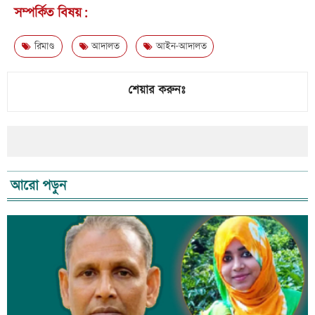
সম্পর্কিত বিষয়:
রিমাণ্ড
আদালত
আইন-আদালত
শেয়ার করুনঃ
আরো পড়ুন