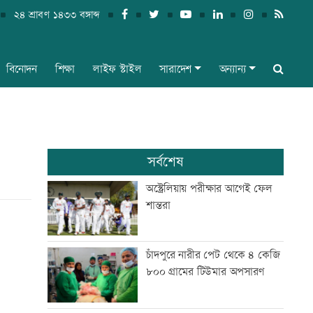
২৪ শ্রাবণ ১৪৩৩ বঙ্গাব্দ
বিনোদন
শিক্ষা
লাইফ স্টাইল
সারাদেশ
অন্যান্য
সর্বশেষ
অস্ট্রেলিয়ায় পরীক্ষার আগেই ফেল
শান্তরা
চাঁদপুরে নারীর পেট থেকে ৪ কেজি
৮০০ গ্রামের টিউমার অপসারণ