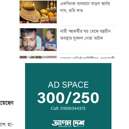
একদিনের ব্যবধানে বাড়ল স্বর্ণের
দাম, ভরি কত
নারী সহকর্মীর ঘর থেকে বস্ত্রহীন
অবস্থায় যুবদল নেতা আটক
ড্যাবের প্রতিষ্ঠাবার্ষিকীতে প্রধানমন্ত্রী
ট্রাম্পের বিলাসী ’বলরুম প্রকল্প’
আটকে দিলেন আদালত
হয়েছেন
আগস্টে ফের টানা ৪ দিনের ছুটির
সুযোগ
োশ হা-