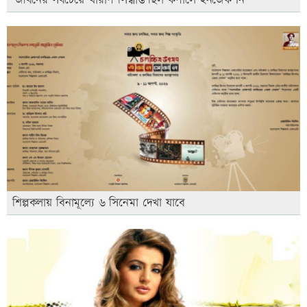
‘জীবনের সবচেয়ে খারাপ সিদ্ধান্ত ছিল কপালে ইনজেকশন’
শিল্পকলায় বিনামূল্যে ৬ সিনেমা দেখা যাবে