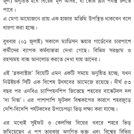
জুন) অনুষ্ঠিত হবে বিয়ের মূল আসর, যা ভোর ৪টা পর্যন্ত চলতে
পারে।
এ মেগা আয়োজনে প্রায় এক হাজার অতিথি উপস্থিত থাকবেন বলে
ধারণা করা হচ্ছে।
বুধবার (০১ জুলাই) সকালে ম্যাডিসন স্কয়ার গার্ডেনের চারপাশে
কর্মীদের ব্যাপক কর্মব্যস্ততা দেখা গেছে। বিভিন্ন সরঞ্জাম ও
রহস্যময় বাক্স আনলোড করতে দেখা যায় তাদের।
এই ‘ব্লকবাস্টার’ বিয়েটি এমন একটি সময়ে অনুষ্ঠিত হচ্ছে, যখন
নিউইয়র্ক সিটি এক বিশেষ উৎসবের আমেজে রয়েছে। দীর্ঘ ৫৩
বছর পর এনবিএ চ্যাম্পিয়নশিপ জিতেছে শহরের বাস্কেটবল দল
‘দ্য নিক্স’। এর পাশাপাশি ফুটবল বিশ্বকাপের কারণে শহরজুড়ে
দেশি-বিদেশি পর্যটকদের উপচেপড়া ভিড় লক্ষ্য করা যাচ্ছে।
এর মধ্যেই সুইফট ও কেলসির বিয়ের খবরে শহরে ভিড়
জমিয়েছেন এ পপ তারকার অগণিত ভক্ত এবং বিশ্বের বিভিন্ন