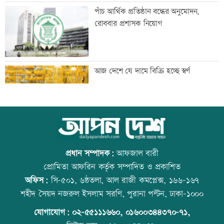
হাসিনার নির্দেশে সালাহউদ্দিন আহমদকে গুম
পাঁচ আর্থিক প্রতিষ্ঠান বন্ধের অনুমোদন,
করা হয়: তদন্ত
রোববার প্রশাসক নিয়োগ
তরুণদের নেতৃত্বেই প্রযুক্তিনির্ভর উন্নয়ন হবে:
আজ দেশে যে দামে বিক্রি হচ্ছে স্বর্ণ
তথ্যপ্রযুক্তিমন্ত্রী
লক্ষ্মীপুর জেলা প্রশাসনের ১৪ কর্মকর্তা-
আজ বিশ্ব বন্ধু দিবস
কর্মচারীর বিদায়ী সংবর্ধনা
প্রধান সম্পাদক:
আফজাল বারী
প্রোমিতা আফরিন কর্তৃক সম্পাদিত ও প্রকাশিত
অফিস:
সি-৫০১, ৬ষ্ঠতলা, আল রাজী কমপ্লেক্স, ১৬৬-১৬৭
সব শর্ত মেনে নিলে হরমুজ খুলবো: ইরান
কোরআন-হাদিসে নামাজ না পড়ার শাস্তি
শহীদ সৈয়দ নজরুল ইসলাম সরণি, পুরানা পল্টন, ঢাকা-১০০০
যোগাযোগ:
০২-৫৫১১১৬৬০
,
০১৬০০৩৪৪৩৭০-৭১,