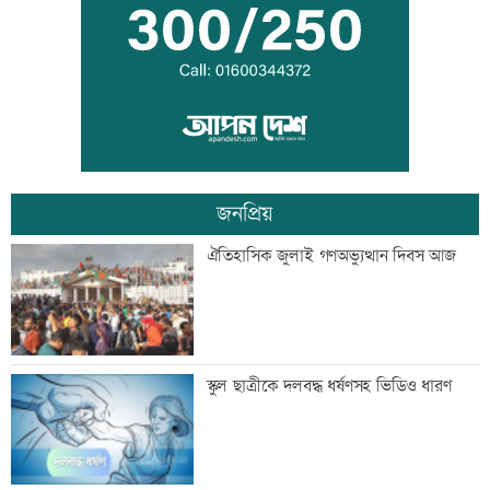
আহবান প্রধানমন্ত্রীর
কালীগঞ্জে ৩ মাদকসেবীকে কারাদণ্ড
জনপ্রিয়
স্বেচ্ছাসেবী ফোরামের মাসব্যাপী আবৃত্তি
ঐতিহাসিক জুলাই গণঅভ্যুত্থান দিবস আজ
চিত্রাঙ্কন প্রতিযোগিতা
শাক ধুতে গিয়ে গৃহবধূর মৃত্যু
স্কুল ছাত্রীকে দলবদ্ধ ধর্ষণসহ ভিডিও ধারণ