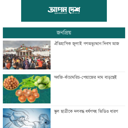
সিঙ্গাপুর থেকে এক কার্গো এলএনজি কিনবে
সরকার
জনপ্রিয়
মান্দায় ২৯৬ বোতলসহ দুই মাদক কারবারি
ঐতিহাসিক জুলাই গণঅভ্যুত্থান দিবস আজ
আটক
গুরুত্বপূর্ণ ব্যক্তিদের নিয়ে অপপ্রচারের বিরুদ্ধে
সবজি-কাঁচামরিচ-পেয়াজের দাম বাড়ছেই
সতর্ক করল পুলিশ
নিরাপত্তা পেলে দেশে ফিরতে চান সাকিব
স্কুল ছাত্রীকে দলবদ্ধ ধর্ষণসহ ভিডিও ধারণ