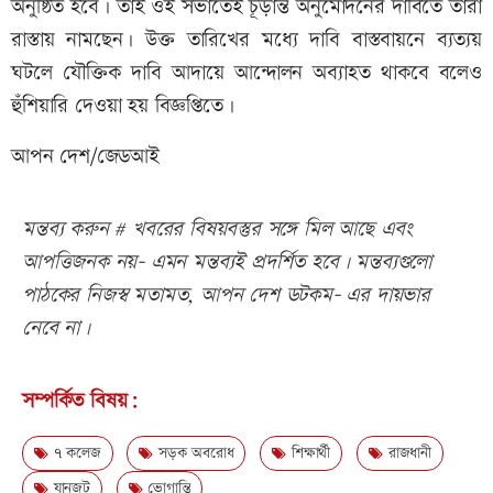
অনুষ্ঠিত হবে। তাই ওই সভাতেই চূড়ান্ত অনুমোদনের দাবিতে তারা
রাস্তায় নামছেন। উক্ত তারিখের মধ্যে দাবি বাস্তবায়নে ব্যত্যয়
ঘটলে যৌক্তিক দাবি আদায়ে আন্দোলন অব্যাহত থাকবে বলেও
হুঁশিয়ারি দেওয়া হয় বিজ্ঞপ্তিতে।
আপন দেশ/জেডআই
মন্তব্য করুন # খবরের বিষয়বস্তুর সঙ্গে মিল আছে এবং
আপত্তিজনক নয়- এমন মন্তব্যই প্রদর্শিত হবে। মন্তব্যগুলো
পাঠকের নিজস্ব মতামত, আপন দেশ ডটকম- এর দায়ভার
নেবে না।
সম্পর্কিত বিষয়:
৭ কলেজ
সড়ক অবরোধ
শিক্ষার্থী
রাজধানী
যানজট
ভোগান্তি