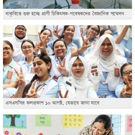
বাকৃবিতে শুরু হচ্ছে প্রাণী চিকিৎসক-গবেষকদের বৈজ্ঞানিক সম্মেলন
এসএসসির ফলপ্রকাশ ১০ আগস্ট, যেভাবে জানা যাবে