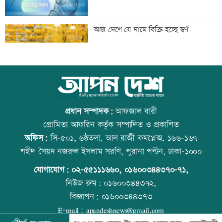
সাকিবের দেশে ফেরার সুযোগ নেই: ক্রীড়া
আজ দেশে যে দামে বিক্রি হচ্ছে স্বর্ণ
প্রতিমন্ত্রী
শিল্পকলায় বিনামূল্যে ৬ সিনেমা দেখা যাবে
আজ বিশ্ব বন্ধু দিবস
প্রধান সম্পাদক:
আফজাল বারী
প্রোমিতা আফরিন কর্তৃক সম্পাদিত ও প্রকাশিত
অফিস:
সি-৫০১, ৬ষ্ঠতলা, আল রাজী কমপ্লেক্স, ১৬৬-১৬৭
দিল্লিতে শেখ হাসিনার বক্তব্যে ভারতের সমর্থন
প্রতিমন্ত্রীকে ঘিরে ভাইরাল ভিডিওতে ছবি
শহীদ সৈয়দ নজরুল ইসলাম সরণি, পুরানা পল্টন, ঢাকা-১০০০
নেই: রণধীর জয়সওয়াল
জুড়ে অপপ্রচার: এলিন
যোগাযোগ:
০২-৫৫১১১৬৬০
,
০১৬০০৩৪৪৩৭০-৭১,
নিউজ রুম:
০১৬০০৩৪৪৩৭২,
বিজ্ঞাপন:
০১৬০০৩৪৪৩৭৩
দেশে ফিরলেন আরও ৩৪০ লিবিয়া প্রবাসী
কোরআন-হাদিসে নামাজ না পড়ার শাস্তি
E-mail:
apandeshnews@gmail.com