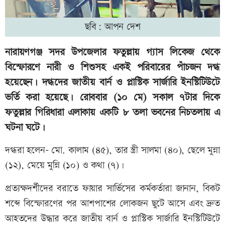
ছবি: আপন দেশ
নারায়ণগঞ্জ সদর উপজেলার ফতুল্লায় গ্যাস লিকেজ থেকে
বিস্ফোরণে নারী ও শিশুসহ একই পরিবারের পাঁচজন দগ্ধ
হয়েছেন। দগ্ধদের জাতীয় বার্ন ও প্লাস্টিক সার্জারি ইনস্টিটিউটে
ভর্তি করা হয়েছে। রোববার (১০ মে) সকাল ৭টার দিকে
ফতুল্লার গিরিধারা এলাকায় একটি ৮ তলা ভবনের নিচতলায় এ
ঘটনা ঘটে।
দগ্ধরা হলেন- মো. কালাম (৪৫), তার স্ত্রী সালমা (৪০), ছেলে মুন্না
(১২), মেয়ে মুন্নি (১০) ও কথা (৭)।
প্রত্যক্ষদর্শীদের বরাতে ফায়ার সার্ভিসের কর্মকর্তারা জানান, বিকট
শব্দে বিস্ফোরণের পর আশপাশের লোকজন ছুটে আসে এবং দ্রুত
আহতদের উদ্ধার করে জাতীয় বার্ন ও প্লাস্টিক সার্জারি ইনস্টিটিউটে