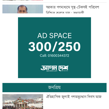
সরকার গণমাধ্যমে সুস্থ-টেকসই পরিবেশ
নিশ্চিত করতে চায়: তথ্যমন্ত্রী
কিসের হাসিনা! শুধু আওয়াজ-টাওয়াজ শোনা
যায়: স্বরাষ্ট্রমন্ত্রী
সুনীল গঙ্গোপাধ্যায়ের কবিতা ‘কেউ কথা
রাখেনি’
জনপ্রিয়
অপরাধ প্রতিরোধে সবাইকে সচেতন থাকার
ঐতিহাসিক জুলাই গণঅভ্যুত্থান দিবস আজ
আহবান প্রশাসনের