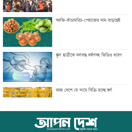
ব্যতিক্রমী দৃষ্টান্ত স্থাপন করলেন প্রতিমন্ত্রী
সবজি-কাঁচামরিচ-পেয়াজের দাম বাড়ছেই
সুলতান সালাউদ্দিন
‘বিশ্বাস করতে চাই তিনি ডিসেম্বরে ফিরে
স্কুল ছাত্রীকে দলবদ্ধ ধর্ষণসহ ভিডিও ধারণ
আইনের মুখোমুখি হবেন’
জাপানে টাইফুন ‘ডলফিনে’র তাণ্ডবে ৫০০
আজ দেশে যে দামে বিক্রি হচ্ছে স্বর্ণ
ফ্লাইট বাতিল
প্রস্তুতি ম্যাচে তাইজুলের চোট
আজ বিশ্ব বন্ধু দিবস