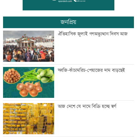
জনপ্রিয়
শিশুদের সুরক্ষায় ব্যর্থ, মেটাকে সাড়ে ১১
ঐতিহাসিক জুলাই গণঅভ্যুত্থান দিবস আজ
হাজার কোটি টাকা জরিমানা
এক দিনের ব্যবধানে কমলো স্বর্ণের দাম, আজ
সবজি-কাঁচামরিচ-পেয়াজের দাম বাড়ছেই
থেকেই কার্যকর
বগি লাইনচ্যুত, ঢাকা-ময়মনসিংহ রেল চলাচল
আজ দেশে যে দামে বিক্রি হচ্ছে স্বর্ণ
বন্ধ