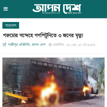
সারাদেশ
গরুচোর সন্দেহে গণপিটুনিতে ৩ জনের মৃত্যু
গাজীপুর প্রতিনিধি, আপন দেশ
প্রকাশিত: ১০:৩৫, ১০ মে ২০২৬