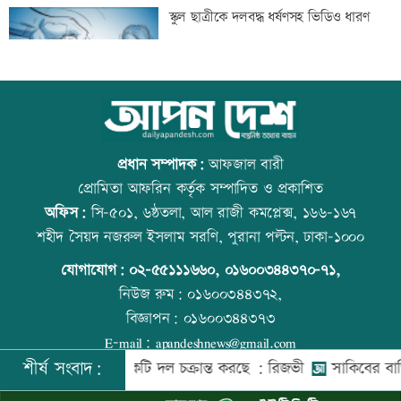
যৌথ প্রতিরক্ষা চুক্তি স্বাক্ষরের পথে সৌদি-
স্কুল ছাত্রীকে দলবদ্ধ ধর্ষণসহ ভিডিও ধারণ
তুরস্ক-পাকিস্তান
বিশ্ববাজারে ফের বাড়ল জ্বালানি তেলের দাম
আজ বিশ্ব বন্ধু দিবস
প্রধান সম্পাদক:
আফজাল বারী
প্রোমিতা আফরিন কর্তৃক সম্পাদিত ও প্রকাশিত
অফিস:
সি-৫০১, ৬ষ্ঠতলা, আল রাজী কমপ্লেক্স, ১৬৬-১৬৭
সিলেটে দুই বাসের সংঘর্ষে প্রাণ গেল
প্রতিমন্ত্রীকে ঘিরে ভাইরাল ভিডিওতে ছবি
শহীদ সৈয়দ নজরুল ইসলাম সরণি, পুরানা পল্টন, ঢাকা-১০০০
আটজনের
জুড়ে অপপ্রচার: এলিন
যোগাযোগ:
০২-৫৫১১১৬৬০
,
০১৬০০৩৪৪৩৭০-৭১,
নিউজ রুম:
০১৬০০৩৪৪৩৭২,
বিজ্ঞাপন:
০১৬০০৩৪৪৩৭৩
দুপুরের মধ্যে ঝোড়ো হাওয়াসহ বজ্রবৃষ্টি হতে
কোরআন-হাদিসে নামাজ না পড়ার শাস্তি
E-mail:
apandeshnews@gmail.com
পারে যেসব অঞ্চলে
শীর্ষ সংবাদ:
শের বিরুদ্ধে একটি দল চক্রান্ত করছে : রিজভী
সাকিবের বাড়িতে হাম
©
২০২৬ |
আপন দেশ ডটকম
কর্তৃক সর্বসত্ব ® সংরক্ষিত | উন্নয়নে