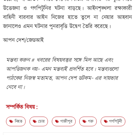
উত্তেজনা ও গণপিটুনির ঘটনা বাড়ছে। আইনশৃঙ্খলা রক্ষাকারী
বাহিনী বারবার আইন নিজের হাতে তুলে না নেয়ার আহবান
জানালেও এমন ঘটনার পুনরাবৃত্তি উদ্বেগ তৈরি করেছে।
আপন দেশ/জেডআই
মন্তব্য করুন # খবরের বিষয়বস্তুর সঙ্গে মিল আছে এবং
আপত্তিজনক নয়- এমন মন্তব্যই প্রদর্শিত হবে। মন্তব্যগুলো
পাঠকের নিজস্ব মতামত, আপন দেশ ডটকম- এর দায়ভার
নেবে না।
সম্পর্কিত বিষয়:
নিহত
চোর
গাজীপুর
গরু
গণপিটুনী