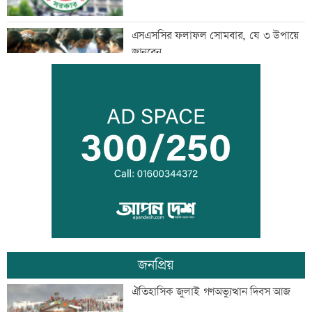
এসএসসির ফলাফল সোমবার, যে ৩ উপায়ে
জানবেন
দেশের ৬ অঞ্চলে ভারী বর্ষণের আভাস
সিন্ডিকেট ভেঙে কৃষকদের লাভ নিশ্চিত করা
হবে: আইনমন্ত্রী
জনপ্রিয়
টেলিভিশনে আজকের যত খেলা
ঐতিহাসিক জুলাই গণঅভ্যুত্থান দিবস আজ