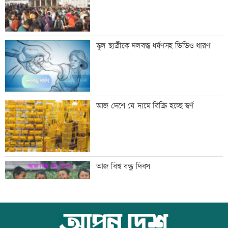
শনিবার রাজধানীর যেসব মার্কেট-দর্শনীয় স্থান
স্কুল ছাত্রীকে দলবদ্ধ ধর্ষণসহ ভিডিও ধারণ
বন্ধ
শাহজালাল বিমানবন্দরে আগুন, সাময়িক বন্ধ
আজ দেশে যে দামে বিক্রি হচ্ছে স্বর্ণ
যাত্রীসেবা
গ্রিস উপকূলে দুই শতাধিক অভিবাসী উদ্ধার,
আজ বিশ্ব বন্ধু দিবস
অধিকাংশ বাংলাদেশি
অস্থির বাজারে আজ স্বর্ণের ভরি কত
উত্থান-পতনের বাজারে আজ স্বর্ণের ভরি কত