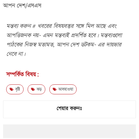
আপন দেশ/এসএস
মন্তব্য করুন # খবরের বিষয়বস্তুর সঙ্গে মিল আছে এবং
আপত্তিজনক নয়- এমন মন্তব্যই প্রদর্শিত হবে। মন্তব্যগুলো
পাঠকের নিজস্ব মতামত, আপন দেশ ডটকম- এর দায়ভার
নেবে না।
সম্পর্কিত বিষয়:
বৃষ্টি
ঝড়
আবহাওয়া
শেয়ার করুনঃ