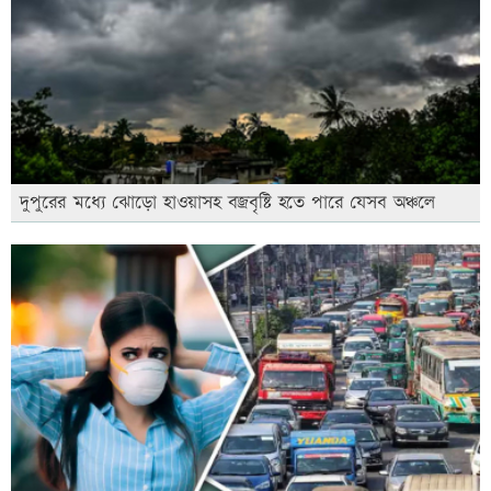
দুপুরের মধ্যে ঝোড়ো হাওয়াসহ বজ্রবৃষ্টি হতে পারে যেসব অঞ্চলে