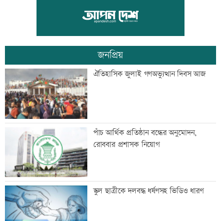
৪০ ঘণ্টা পর ঢাকার পথে বিমানের ফ্লাইট
জনপ্রিয়
তিনজনকে পুশইনের চেষ্টা বিএসএফের,
ঐতিহাসিক জুলাই গণঅভ্যুত্থান দিবস আজ
প্রতিহত করল বিজিবি
এসএসসির ফলাফল সোমবার, যেভাবে পাবে
পাঁচ আর্থিক প্রতিষ্ঠান বন্ধের অনুমোদন,
পরীক্ষার্থীরা
রোববার প্রশাসক নিয়োগ
সিঙ্গাপুর গেলেন পররাষ্ট্র প্রতিমন্ত্রী
স্কুল ছাত্রীকে দলবদ্ধ ধর্ষণসহ ভিডিও ধারণ