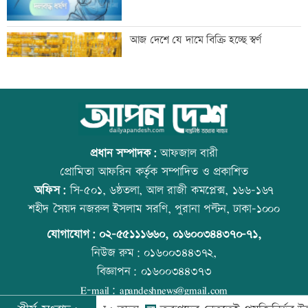
মাতারবাড়ি পৌঁছেছেন প্রধানমন্ত্রী
আজ দেশে যে দামে বিক্রি হচ্ছে স্বর্ণ
ওবায়দুল কাদেরসহ ৭ আসামির বিরুদ্ধে
আজ বিশ্ব বন্ধু দিবস
ট্রাইব্যুনালে তৃতীয় দিনের যুক্তিতর্ক আজ
প্রধান সম্পাদক:
আফজাল বারী
প্রোমিতা আফরিন কর্তৃক সম্পাদিত ও প্রকাশিত
অফিস:
সি-৫০১, ৬ষ্ঠতলা, আল রাজী কমপ্লেক্স, ১৬৬-১৬৭
বিদেশ পালানোর সময় বড় সাজ্জাদের ভাই
কোরআন-হাদিসে নামাজ না পড়ার শাস্তি
শহীদ সৈয়দ নজরুল ইসলাম সরণি, পুরানা পল্টন, ঢাকা-১০০০
আটক
যোগাযোগ:
০২-৫৫১১১৬৬০
,
০১৬০০৩৪৪৩৭০-৭১,
নিউজ রুম:
০১৬০০৩৪৪৩৭২,
বিজ্ঞাপন:
০১৬০০৩৪৪৩৭৩
বাবাকে শেষ বিদায় জানাতে রোজারিওতে
আজ স্বর্ণ-রুপা যে দামে বিক্রি হচ্ছে
E-mail:
apandeshnews@gmail.com
মেসি