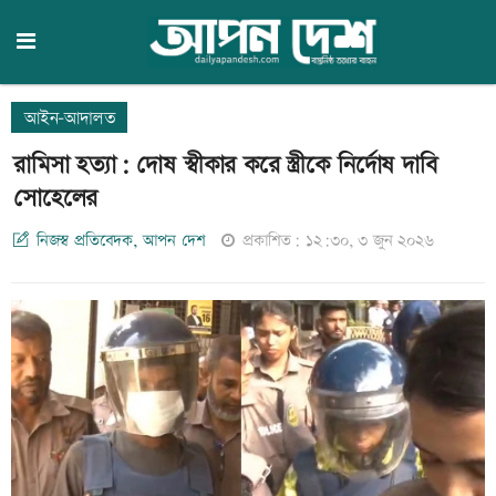
আইন-আদালত
রামিসা হত্যা: দোষ স্বীকার করে স্ত্রীকে নির্দোষ দাবি
সোহেলের
নিজস্ব প্রতিবেদক, আপন দেশ
প্রকাশিত: ১২:৩০, ৩ জুন ২০২৬