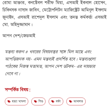
রোমা আক্তার, কনস্টেবল শরীফ মিয়া, এসআই ইকবাল হোসেন,
চিকিৎসক নাসাদ জাবিন, মেট্রোপলিটন ম্যাজিস্ট্রেট আমিনুল ইসলাম
জুনাইদ, এসআই রাশেদুল ইসলাম এবং তদন্ত কর্মকর্তা এসআই
মো. অহিদুজ্জামান।
আপন দেশ/জেডআই
মন্তব্য করুন # খবরের বিষয়বস্তুর সঙ্গে মিল আছে এবং
আপত্তিজনক নয়- এমন মন্তব্যই প্রদর্শিত হবে। মন্তব্যগুলো
পাঠকের নিজস্ব মতামত, আপন দেশ ডটকম- এর দায়ভার
নেবে না।
সম্পর্কিত বিষয়:
হত্যা মামলা
শিশু
ধর্ষণ
আদালত