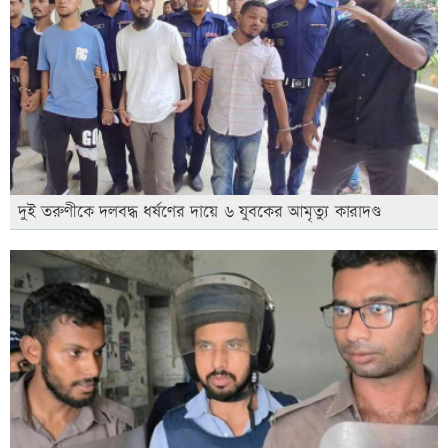
দুই তরুণীকে দলবদ্ধ ধর্ষণের দায়ে ৬ যুবকের আমৃত্যু কারাদণ্ড