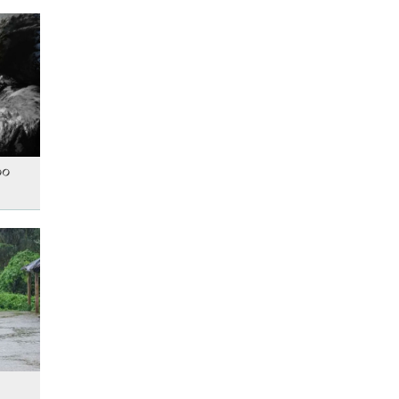
আনসার-ভিডিপির উদ্যোগে সড়ক
সংস্কার
রাজধানীতে ট্রেনের ধাক্কায়
শিক্ষার্থীসহ নিহত ৪
০০
স্বর্ণের দামে বড় লাফ, আজ থেকেই
কার্যকর
‘জুলাই গণ-অভ্যুত্থান’ দিবসের ছুটি
যারা পাবেন না
এক দিনের ব্যবধানে কমলো স্বর্ণের