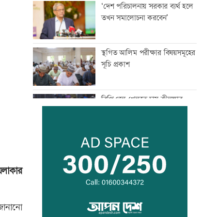
‘দেশ পরিচালনায় সরকার ব্যর্থ হলে
তখন সমালোচনা করবেন’
স্থগিত আলিম পরীক্ষার বিষয়সমূহের
সূচি প্রকাশ
বিপিএলে খেলতে চায় শ্রীলঙ্কার
ফ্র্যাঞ্চাইজি
বাঁশখালীতে প্রধানমন্ত্রী
এলাকার
ইতিহাস বিকৃতির অপচেষ্টাকারী অতি
দানবীয় শক্তি রুখে দিতে হবে এখনই
 জানানো