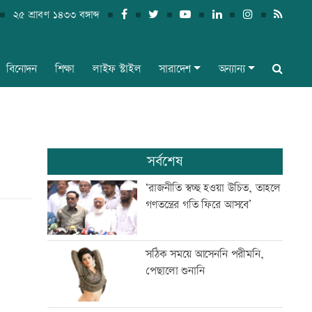
২৫ শ্রাবণ ১৪৩৩ বঙ্গাব্দ
বিনোদন
শিক্ষা
লাইফ স্টাইল
সারাদেশ
অন্যান্য
সর্বশেষ
‘রাজনীতি স্বচ্ছ হওয়া উচিত, তাহলে
গণতন্ত্রের গতি ফিরে আসবে’
সঠিক সময়ে আসেননি পরীমনি,
পেছালো শুনানি