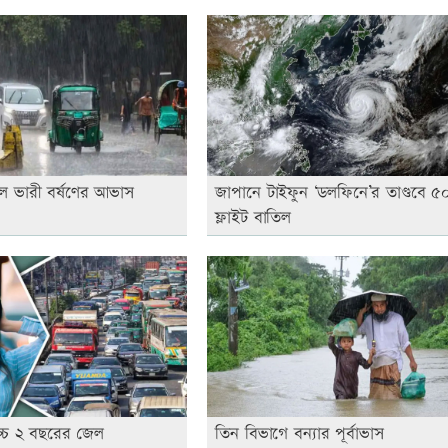
লে ভারী বর্ষণের আভাস
জাপানে টাইফুন ‘ডলফিনে’র তাণ্ডবে ৫
ফ্লাইট বাতিল
োচ্চ ২ বছরের জেল
তিন বিভাগে বন্যার পূর্বাভাস