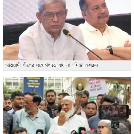
আওয়ামী লীগের সঙ্গে গণতন্ত্র যায় না: মির্জা ফখরুল