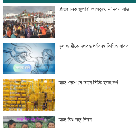
ঢাকা-ময়মনসিংহ রেল যোগাযোগ স্বাভাবিক
ঐতিহাসিক জুলাই গণঅভ্যুত্থান দিবস আজ
সিঙ্গাপুর থেকে এক কার্গো এলএনজি কিনবে
স্কুল ছাত্রীকে দলবদ্ধ ধর্ষণসহ ভিডিও ধারণ
সরকার
মান্দায় ২৯৬ বোতলসহ দুই মাদক কারবারি
আজ দেশে যে দামে বিক্রি হচ্ছে স্বর্ণ
আটক
গুরুত্বপূর্ণ ব্যক্তিদের নিয়ে অপপ্রচারের বিরুদ্ধে
আজ বিশ্ব বন্ধু দিবস
সতর্ক করল পুলিশ