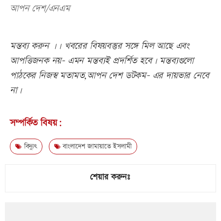
আপন দেশ/এনএম
মন্তব্য করুন ।। খবরের বিষয়বস্তুর সঙ্গে মিল আছে এবং
আপত্তিজনক নয়- এমন মন্তব্যই প্রদর্শিত হবে। মন্তব্যগুলো
পাঠকের নিজস্ব মতামত,আপন দেশ ডটকম- এর দায়ভার নেবে
না।
সম্পর্কিত বিষয়:
বিদ্যুৎ
বাংলাদেশ জামায়াতে ইসলামী
শেয়ার করুনঃ