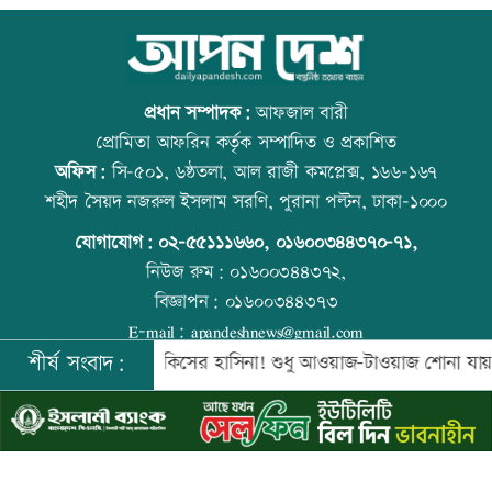
নিরাপত্তা পেলে দেশে ফিরতে চান সাকিব
কোরআন-হাদিসে নামাজ না পড়ার শাস্তি
প্রধান সম্পাদক:
আফজাল বারী
প্রোমিতা আফরিন কর্তৃক সম্পাদিত ও প্রকাশিত
অফিস:
সি-৫০১, ৬ষ্ঠতলা, আল রাজী কমপ্লেক্স, ১৬৬-১৬৭
সাকিবের দেশে ফেরার সুযোগ নেই: ক্রীড়া
উত্থান-পতনের বাজারে আজ স্বর্ণের ভরি কত
শহীদ সৈয়দ নজরুল ইসলাম সরণি, পুরানা পল্টন, ঢাকা-১০০০
প্রতিমন্ত্রী
যোগাযোগ:
০২-৫৫১১১৬৬০
,
০১৬০০৩৪৪৩৭০-৭১,
নিউজ রুম:
০১৬০০৩৪৪৩৭২,
বিজ্ঞাপন:
০১৬০০৩৪৪৩৭৩
শিল্পকলায় বিনামূল্যে ৬ সিনেমা দেখা যাবে
আজ স্বর্ণ-রুপা যে দামে বিক্রি হচ্ছে
E-mail:
apandeshnews@gmail.com
শীর্ষ সংবাদ:
িনবে সরকার
কিসের হাসিনা! শুধু আওয়াজ-টাওয়াজ শোনা যায়: স্বরাষ্ট্রমন্
©
২০২৬ |
আপন দেশ ডটকম
কর্তৃক সর্বসত্ব ® সংরক্ষিত | উন্নয়নে
ইমিথমেকারস.কম
দিল্লিতে শেখ হাসিনার বক্তব্যে ভারতের সমর্থন
বিশ্ব মাতৃদুগ্ধ দিবস আজ
নেই: রণধীর জয়সওয়াল