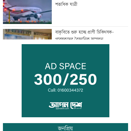
শতাধিক যাত্রী
বাকৃবিতে শুরু হচ্ছে প্রাণী চিকিৎসক-
গবেষকদের বৈজ্ঞানিক সম্মেলন
বন্দরে বিস্ফোরণে একই পরিবারের ৩ জন দগ্ধ
পাঁচ আর্থিক প্রতিষ্ঠান বন্ধের অনুমোদন,
রোববার প্রশাসক নিয়োগ
জনপ্রিয়