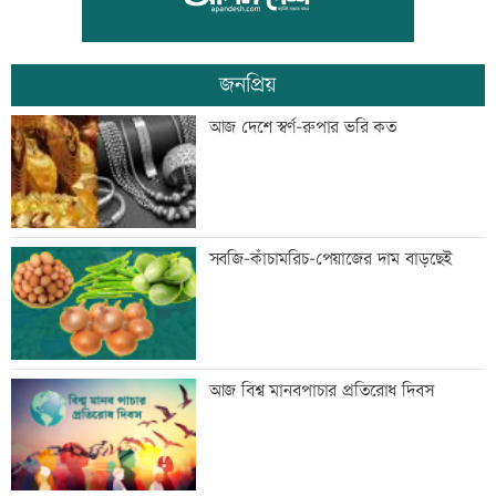
পৌরসভা
জনপ্রিয়
শেখ হাসিনার কক্ষে ঝুলছে শহীদদের
আজ দেশে স্বর্ণ-রুপার ভরি কত
রক্তামাখা জামা
শিশু হত্যায় দুই কিশোরের কারাদন্ড, পাবজি-
সবজি-কাঁচামরিচ-পেয়াজের দাম বাড়ছেই
ফ্রি ফায়ার সরাতে বিটিআরসিকে নির্দেশ
জনগণের দাবি পৌঁছে দিতেই সচিবালয়ের
আজ বিশ্ব মানবপাচার প্রতিরোধ দিবস
সামনে এসেছি: জামায়াত আমীর