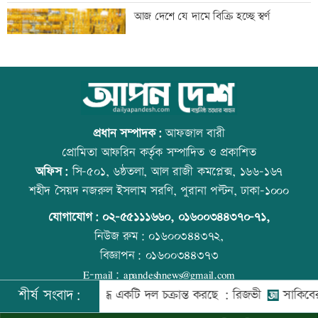
গ্যাস সরবরাহ স্বাভাবিক হবে দুই-তিনদিনের
আজ দেশে যে দামে বিক্রি হচ্ছে স্বর্ণ
মধ্যে: মন্ত্রী
সাংবাদিকের ওপর হামলার প্রতিবাদে
আজ বিশ্ব বন্ধু দিবস
কুড়িগ্রামে মানববন্ধন
প্রধান সম্পাদক:
আফজাল বারী
প্রোমিতা আফরিন কর্তৃক সম্পাদিত ও প্রকাশিত
অফিস:
সি-৫০১, ৬ষ্ঠতলা, আল রাজী কমপ্লেক্স, ১৬৬-১৬৭
রাষ্ট্রবিরোধী অপতৎপরতায় জড়িত শিক্ষকদের
প্রতিমন্ত্রীকে ঘিরে ভাইরাল ভিডিওতে ছবি
শহীদ সৈয়দ নজরুল ইসলাম সরণি, পুরানা পল্টন, ঢাকা-১০০০
বিরুদ্ধে ব্যবস্থা নেয়ার দাবি ইউট্যাবের
জুড়ে অপপ্রচার: এলিন
যোগাযোগ:
০২-৫৫১১১৬৬০
,
০১৬০০৩৪৪৩৭০-৭১,
নিউজ রুম:
০১৬০০৩৪৪৩৭২,
বিজ্ঞাপন:
০১৬০০৩৪৪৩৭৩
ইরানে একক সামরিক পদক্ষেপের ইঙ্গিত
বিশ্ব মাতৃদুগ্ধ দিবস আজ
E-mail:
apandeshnews@gmail.com
নেতানিয়াহুর
শীর্ষ সংবাদ:
দেশের বিরুদ্ধে একটি দল চক্রান্ত করছে : রিজভী
সাকিবের বাড়িতে
©
২০২৬ |
আপন দেশ ডটকম
কর্তৃক সর্বসত্ব ® সংরক্ষিত | উন্নয়নে