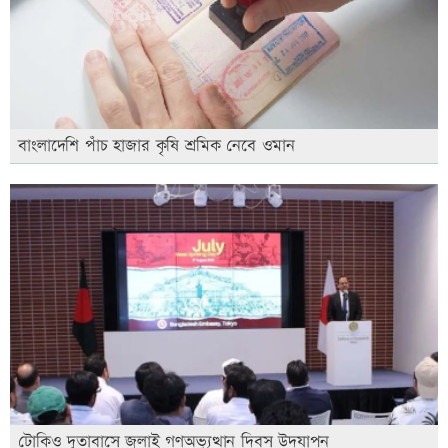
বাংলাদেশি পাঁচ হাজার কৃষি শ্রমিক নেবে ওমান
টোকিও দূতাবাসে জুলাই গণঅভ্যুত্থান দিবস উদযাপন