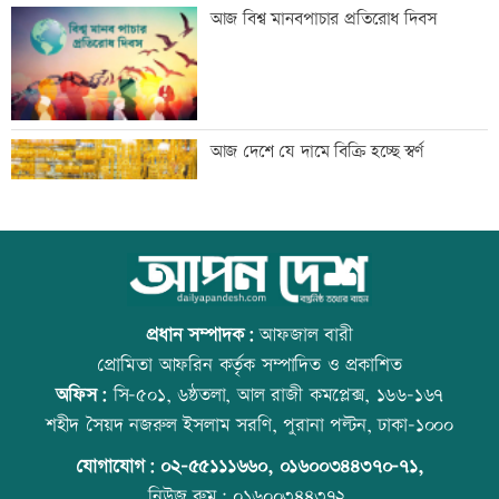
মেঘনার ভাঙনরোধে জিও ব্যাগ প্রকল্পে
আজ বিশ্ব মানবপাচার প্রতিরোধ দিবস
অনিয়ম, এলাকাবাসীর মানববন্ধন
বাংলাদেশি পাঁচ হাজার কৃষি শ্রমিক নেবে
আজ দেশে যে দামে বিক্রি হচ্ছে স্বর্ণ
ওমান
স্বর্ণ খাতকে আনুষ্ঠানিক কাঠামোয় আনছে
আজ বিশ্ব বন্ধু দিবস
সরকার, মতামত চাইল মন্ত্রণালয়
প্রধান সম্পাদক:
আফজাল বারী
প্রোমিতা আফরিন কর্তৃক সম্পাদিত ও প্রকাশিত
অফিস:
সি-৫০১, ৬ষ্ঠতলা, আল রাজী কমপ্লেক্স, ১৬৬-১৬৭
গবেষণা-দক্ষতা উন্নয়নে বাংলাদেশ-অস্ট্রেলিয়ার
প্রতিমন্ত্রীকে ঘিরে ভাইরাল ভিডিওতে ছবি
শহীদ সৈয়দ নজরুল ইসলাম সরণি, পুরানা পল্টন, ঢাকা-১০০০
নতুন উদ্যোগ
জুড়ে অপপ্রচার: এলিন
যোগাযোগ:
০২-৫৫১১১৬৬০
,
০১৬০০৩৪৪৩৭০-৭১,
নিউজ রুম:
০১৬০০৩৪৪৩৭২,