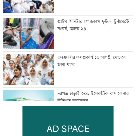
প্রাইম মিনিস্টার গোল্ডকাপ ফুটবল টুর্নামেন্টে
সংঘর্ষ, আহত ২৪
এসএসসির ফলপ্রকাশ ১০ আগস্ট, যেভাবে
জানা যাবে
দরপত্র ছাড়াই ২০০ ইলেকট্রিক বাস কেনার
নীতিগত অনুমোদন
তনু হত্যার আসামি সাবেক সেনাসদস্য