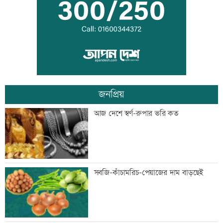
হাফিজুরকে আত্মসমর্পণের নির্দেশ
দুদকের মামলায় ঢাকা ব্যাংকের ৪ কর্মকর্তার
কারাদণ্ড
জনপ্রিয়
জিয়াউর রহমান দেশে প্রথম সবুজ বিপ্লবের
আজ দেশে স্বর্ণ-রুপার ভরি কত
ডাক দিয়েছিলেন: পরিবেশমন্ত্রী
প্রথম শ্রেণিতে ভর্তি লটারিতে
সবজি-কাঁচামরিচ-পেয়াজের দাম বাড়ছেই