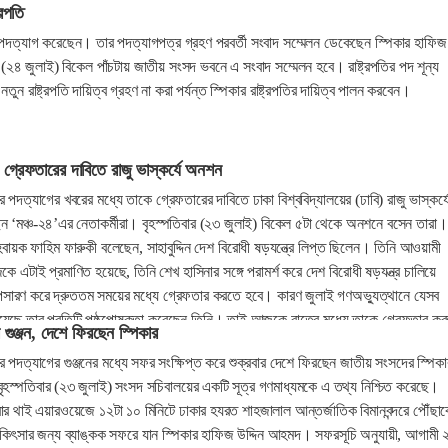
্রপতি
্দিন পদত্যাগ করেছেন। তার পদত্যাগপত্র গ্রহণ পরবর্তী সংবাদ সম্মেলন ডেকেছেন স্পিকার হাফিজ
 (২৪ জুলাই) বিকেল পাঁচটায় জাতীয় সংসদ ভবনে এ সংবাদ সম্মেলন হবে। রাষ্ট্রপতির পদ শূন্য
তুন রাষ্ট্রপতি দায়িত্ব গ্রহণ না করা পর্যন্ত স্পিকার রাষ্ট্রপতির দায়িত্ব পালন করবেন।
নকে গ্রেফতারের দাবিতে রাজু ভাস্কর্যে অনশন
িনের পদত্যাগের খবরের মধ্যে তাকে গ্রেফতারের দাবিতে ঢাকা বিশ্ববিদ্যালয়ের (ঢাবি) রাজু ভাস্কর্য
 ‘মঞ্চ-২৪’এর নেতাকর্মীরা। বৃহস্পতিবার (২৩ জুলাই) বিকেল ৫টা থেকে অনশনে বসেন তারা।
য়ক ফাহিম ফারুকী বলেছেন, সাহাবুদ্দিন দেশ বিরোধী ষড়যন্ত্রে লিপ্ত ছিলেন। তিনি আওয়ামী
এটাই প্রমাণিত হয়েছে, তিনি শেখ হাসিনার সঙ্গে পরামর্শ করে দেশ বিরোধী ষড়যন্ত্র চালিয়ে
সারণ করে দ্রুততম সময়ের মধ্যে গ্রেফতার করতে হবে। কারণ জুলাই গণঅভ্যুত্থানে যেসব
য়েছে তার প্রতিটি পৃষ্ঠপোষকতা করেছেন তিনি। তাই আজকে রাতের মধ্যে তাকে গ্রেফতার ক
র গুঞ্জন, দেশে ফিরছেন স্পিকার
দিনের পদত্যাগের গুঞ্জনের মধ্যে সফর সংক্ষিপ্ত করে শুক্রবার দেশে ফিরছেন জাতীয় সংসদের স্পিকা
হস্পতিবার (২৩ জুলাই) সংসদ সচিবালয়ের একটি সূত্র গণমাধ্যমকে এ তথ্য নিশ্চিত করেছে।
রবার থাই এয়ারওয়েজে ১২টা ১০ মিনিটে ঢাকার হযরত শাহজালাল আন্তর্জাতিক বিমানবন্দরে পৌঁছাব
কিৎসার জন্য ব্যাঙ্কক সফরে যান স্পিকার হাফিজ উদ্দিন আহমদ। সফরসূচি অনুযায়ী, আগামী 