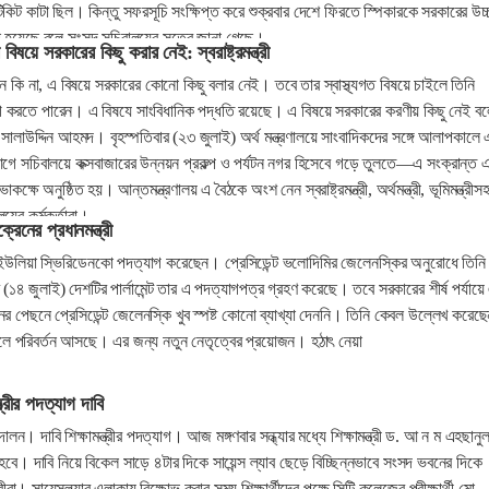
কিট কাটা ছিল। কিন্তু সফরসূচি সংক্ষিপ্ত করে শুক্রবার দেশে ফিরতে স্পিকারকে সরকারের উচ্
া হয়েছে বলে সংসদ সচিবালয়ের সূত্রে জানা গেছে।
 বিষয়ে সরকারের কিছু করার নেই: স্বরাষ্ট্রমন্ত্রী
েন কি না, এ বিষয়ে সরকারের কোনো কিছু বলার নেই। তবে তার স্বাস্থ্যগত বিষয়ে চাইলে তিনি
াগ করতে পারেন। এ বিষযে সাংবিধানিক পদ্ধতি রয়েছে। এ বিষয়ে সরকারের করণীয় কিছু নেই বল
ত্রী সালাউদ্দিন আহমদ। বৃহস্পতিবার (২৩ জুলাই) অর্থ মন্ত্রণালয়ে সাংবাদিকদের সঙ্গে আলাপকালে
 সচিবালয়ে কক্সবাজারের উন্নয়ন প্রকল্প ও পর্যটন নগর হিসেবে গড়ে তুলতে—এ সংক্রান্ত 
াকক্ষে অনুষ্ঠিত হয়। আন্তমন্ত্রণালয় এ বৈঠকে অংশ নেন স্বরাষ্ট্রমন্ত্রী, অর্থমন্ত্রী, ভূমিমন্ত্রীস
ালয়ের কর্মকর্তারা।
েনের প্রধানমন্ত্রী
রী ইউলিয়া স্ভিরিডেনকো পদত্যাগ করেছেন। প্রেসিডেন্ট ভলোদিমির জেলেনস্কির অনুরোধে তিনি
র (১৪ জুলাই) দেশটির পার্লামেন্ট তার এ পদত্যাগপত্র গ্রহণ করেছে। তবে সরকারের শীর্ষ পর্যায়
র পেছনে প্রেসিডেন্ট জেলেনস্কি খুব স্পষ্ট কোনো ব্যাখ্যা দেননি। তিনি কেবল উল্লেখ করেছে
 পরিবর্তন আসছে। এর জন্য নতুন নেতৃত্বের প্রয়োজন। হঠাৎ নেয়া
্ত্রীর পদত্যাগ দাবি
ন। দাবি শিক্ষামন্ত্রীর পদত্যাগ। আজ মঙ্গণবার সন্ধ্যার মধ্যে শিক্ষামন্ত্রী ড. আ ন ম এহছানু
বে। দাবি নিয়ে বিকেল সাড়ে ৪টার দিকে সায়েন্স ল্যাব ছেড়ে বিচ্ছিন্নভাবে সংসদ ভবনের দিকে
া। সায়েন্সল্যাব এলাকায় বিক্ষোভ করার সময় শিক্ষার্থীদের পক্ষে সিটি কলেজের পরীক্ষার্থী মো.