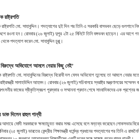
 রাষ্ট্রপতি
রাষ্ট্রপতি মো. সাহাবুদ্দিন। পদত্যাগের দুই দিন পর তিনি এ সরকারি বাসভবন ছেড়ে গুলশানে ন
্দেশে রওনা হন। রোববার (২৬ জুলাই) দুপুর ২টা ২৫ মিনিটে তিনি বঙ্গভবন ছাড়েন। এর আগে গ
 থেকে পদত্যাগ করেন মো. সাহাবুদ্দিন চুপ্পু।
ির বিরুদ্ধে অভিযোগে আমলে নেয়ার কিছু নেই’
 রাষ্ট্রপতি মো. সাহাবুদ্দিনের বিরুদ্ধে বিরোধী দল যেসব অভিযোগ তুলেছে তা আমলে নেয়ার মত
াষ্ট্রমন্ত্রী সালাহউদ্দিন আহমদ। রোববার (২৬ জুলাই) সচিবালয়ে স্বরাষ্ট্র মন্ত্রণালয়ের সম্মেলন ক
শংসনীয় কাজের স্বীকৃতিস্বরূপ পুরস্কার ও সম্মাননা প্রদান শেষে সাংবাদিকদের এক প্রশ্নের জ
ডাক দিলেন রাহুল গান্ধী
ার আদায়ে মোদী সরকারকে ক্ষমতাচ্যুত করার সময় এসেছে বলে মন্তব্য করেছেন লোকসভার বির
বার (২৫ জুলাই) ভারতের কেন্দ্রীয় শিক্ষামন্ত্রী ধর্মেন্দ্র প্রধানের পদত্যাগের পর তিনি এ রাজন
 বাসভবন ১০ জনপথে আন্দোলনরত শিক্ষার্থীদের একটি দলের সঙ্গে সাক্ষাৎ করেন রাহুল গান্ধী।