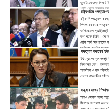
জুলাইয়ের জন্য ফিরতি টি
পর্যায় থেকে অনুরোধ কর
রাষ্ট্রপতির পদত্যাগের
রাষ্ট্রপতি পদত্যাগ করছ
স্পিকারের কাছে পদত্য
জানিয়েছেন স্বরাষ্ট্রমন্
কথা বলেন তিনি। এর আগে
বৈঠক অর্থ মন্ত্রণালয়ের সভ
সংশ্লিষ্ট একাধিক মন্ত্রণ
পদত্যাগ করলেন ইউক্র
ইউক্রেনের প্রধানমন্ত্
সিদ্ধান্ত নেন। মঙ্গলবা
আকস্মিক ও বড় পরিবর্তনে
দেশের রাজনৈতিক কৌশলে
সন্ধ্যার মধ্যে শিক্ষামন
আরও জোরাল হচ্ছে আন্দোল
মিলনের পদত্যাগ করতে হ
রওয়ানা দেন আন্দোলনকারীর