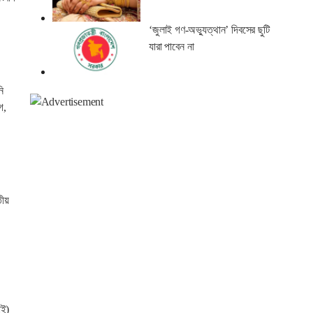
‘জুলাই গণ-অভ্যুত্থান’ দিবসের ছুটি
যারা পাবেন না
ি
গ,
তীয়
াই)