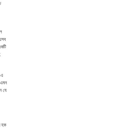
চ
ে
 এসব
একটি
হ
 এ
ে এমন
ন যে
ল হক