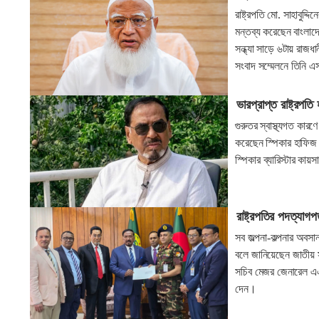
রাষ্ট্রপতি মো. সাহাবুদ
মন্তব্য করেছেন বাংলাদ
সন্ধ্যা সাড়ে ৬টায় রা
সংবাদ সম্মেলনে তিনি 
ভারপ্রাপ্ত রাষ্ট্রপতি
গুরুতর স্বাস্থ্যগত কারণ
করেছেন স্পিকার হাফিজ 
স্পিকার ব্যারিস্টার কায়
রাষ্ট্রপতির পদত্যাগপ
সব জল্পনা-কল্পনার অবসা
বলে জানিয়েছেন জাতীয় স
সচিব মেজর জেনারেল এএস
দেন।