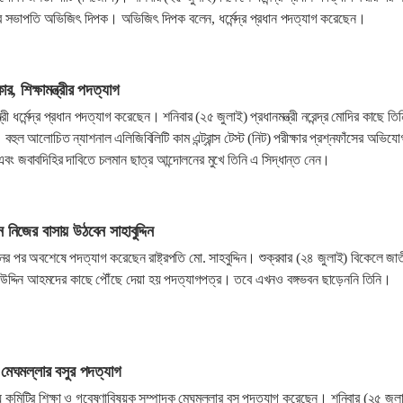
র সভাপতি অভিজিৎ দিপক। অভিজিৎ দিপক বলেন, ধর্মেন্দ্র প্রধান পদত্যাগ করেছেন।
ার, শিক্ষামন্ত্রীর পদত্যাগ
ন্ত্রী ধর্মেন্দ্র প্রধান পদত্যাগ করেছেন। শনিবার (২৫ জুলাই) প্রধানমন্ত্রী নরেন্দ্র মোদির কাছে তিন
হুল আলোচিত ন্যাশনাল এলিজিবিলিটি কাম এন্ট্রান্স টেস্ট (নিট) পরীক্ষার প্রশ্নফাঁসের অভিযো
 এবং জবাবদিহির দাবিতে চলমান ছাত্র আন্দোলনের মুখে তিনি এ সিদ্ধান্ত নেন।
 নিজের বাসায় উঠবেন সাহাবুদ্দিন
নের পর অবশেষে পদত্যাগ করেছেন রাষ্ট্রপতি মো. সাহবুদ্দিন। শুক্রবার (২৪ জুলাই) বিকেলে জা
 উদ্দিন আহমদের কাছে পৌঁছে দেয়া হয় পদত্যাগপত্র। তবে এখনও বঙ্গভবন ছাড়েননি তিনি।
 মেঘমল্লার বসুর পদত্যাগ
রীয় কমিটির শিক্ষা ও গবেষণাবিষয়ক সম্পাদক মেঘমল্লার বসু পদত্যাগ করেছেন। শনিবার (২৫ জুল