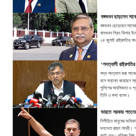
বঙ্গভবন ছাড়লেন সাবেক
বঙ্গভবন ছেড়েছেন সাবেক 
বাসভবন গ্রিন ভিলার উদ
২৪ জুলাই রাষ্ট্রপতির পদ
‘পদত্যাগী রাষ্ট্রপত
সদ্য পদত্যাগ করা সাবেক
বলে মন্তব্য করেছেন স্বর
পুলিশের সাহসিকতা ও প্র
তিনি এ কথা বলেন।
ভারতে সরকার পতনের 
নিপীড়িত মানুষের অধিক
দলনেতা রাহুল গান্ধী। শনি
বার্তা দেন। শনিবার নিজ