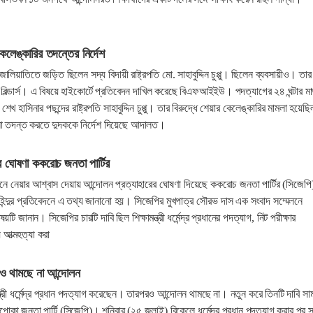
র কেলেঙ্কারির তদন্তের নির্দেশ
ালিয়াতিতে জড়িত ছিলেন সদ্য বিদায়ী রাষ্ট্রপতি মো. সাহাবুদ্দিন চুপ্পু। ছিলেন ব্যবসায়ীও। তার
বিল্ডার্স। এ বিষয়ে হাইকোর্টে প্রতিবেদন দাখিল করেছে বিএফআইইউ। পদত্যাগের ২৪ ঘন্টার মা
খ হাসিনার পছন্দের রাষ্ট্রপতি সাহাবুদ্দিন চুপ্পু। তার বিরুদ্ধে শেয়ার কেলেঙ্কারির মামলা হয়েছি
 তদন্ত করতে দুদককে নির্দেশ দিয়েছে আদালত।
র ঘোষণা ককরোচ জনতা পার্টির
নে নেয়ার আশ্বাস দেয়ায় আন্দোলন প্রত্যাহারের ঘোষণা দিয়েছে ককরোচ জনতা পার্টির (সিজেপ
 হিন্দুর প্রতিবেদনে এ তথ্য জানানো হয়। সিজেপির মুখপাত্র সৌরভ দাস এক সংবাদ সম্মেলনে
য়টি জানান। সিজেপির চারটি দাবি ছিল শিক্ষামন্ত্রী ধর্মেন্দ্র প্রধানের পদত্যাগ, নিট পরীক্ষার
় আত্মহত্যা করা
াগেও থামছে না আন্দোলন
মন্ত্রী ধর্মেন্দ্র প্রধান পদত্যাগ করেছেন। তারপরও আন্দোলন থামছে না। নতুন করে তিনটি দাবি সা
া জনতা পার্টি (সিজেপি)। শনিবার (২৫ জুলাই) বিকেলে ধর্মেন্দ্র প্রধান পদত্যাগ করার পর 