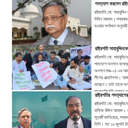
পদত্যাগ করলেন রাষ্ট
রাষ্ট্রপতি মো. সাহাবুদ
উদ্দিন আহমদ। শুক্রবার
হওয়ায় সংবিধান অনুযায়ী ন
রাষ্ট্রপতি সাহাবুদ্দি
রাষ্ট্রপতি মো. সাহাবুদ্দ
পাদদেশে অনশনে বসেছেন
অনশনে মঞ্চ-২৪ এর আহবা
লীগের এক্সটেনশন। আজকে 
যাচ্ছেন। তাই তাকে অপ
মানবতাবিরোধী অপরাধ হ
রাষ্ট্রপতির পদত্যাগে
হবে।
রাষ্ট্রপতি মো. সাহাবুদ্
হাফিজ উদ্দিন আহমদ। বৃ
সূত্রটি জানিয়েছে, শুক্
তিনি। গত ১৯ জুলাই চি