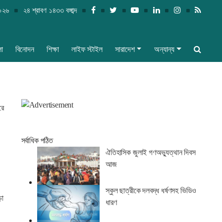
২০২৬
২৪ শ্রাবণ ১৪৩৩ বঙ্গাব্দ
লা
বিনোদন
শিক্ষা
লাইফ স্টাইল
সারাদেশ
অন্যান্য
রে
সর্বাধিক পঠিত
ঐতিহাসিক জুলাই গণঅভ্যুত্থান দিবস
আজ
স্কুল ছাত্রীকে দলবদ্ধ ধর্ষণসহ ভিডিও
়া
ধারণ