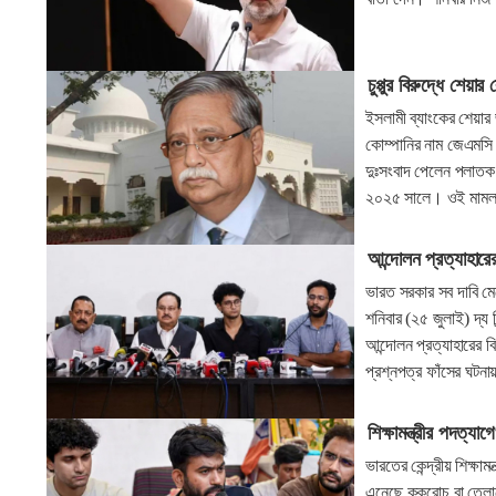
চুপ্পুর বিরুদ্ধে শেয়া
ইসলামী ব্যাংকের শেয়ার জ
কোম্পানির নাম জেএমসি 
দুঃসংবাদ পেলেন পলাতক শে
২০২৫ সালে। ওই মামলা
আন্দোলন প্রত্যাহারে
ভারত সরকার সব দাবি মে
শনিবার (২৫ জুলাই) দ্য
আন্দোলন প্রত্যাহারের বিষ
প্রশ্নপত্র ফাঁসের ঘটনায
শিক্ষামন্ত্রীর পদত্য
ভারতের কেন্দ্রীয় শিক্ষা
এনেছে ককরোচ বা তেলাপোক