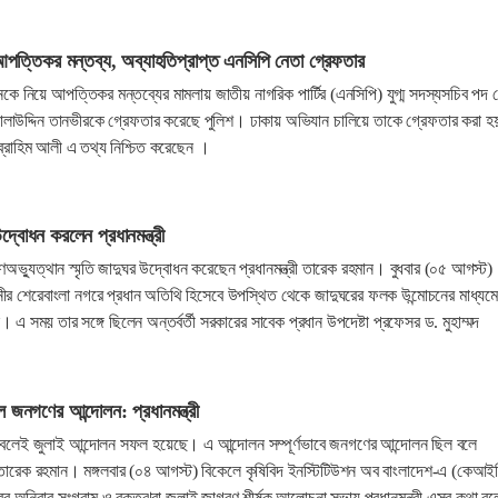
ে আপত্তিকর মন্তব্য, অব্যাহতিপ্রাপ্ত এনসিপি নেতা গ্রেফতার
মানকে নিয়ে আপত্তিকর মন্তব্যের মামলায় জাতীয় নাগরিক পার্টির (এনসিপি) যুগ্ম সদস্যসচিব পদ
সালাউদ্দিন তানভীরকে গ্রেফতার করেছে পুলিশ। ঢাকায় অভিযান চালিয়ে তাকে গ্রেফতার করা 
ব্রাহিম আলী এ তথ্য নিশ্চিত করেছেন ।
উদ্বোধন করলেন প্রধানমন্ত্রী
গণঅভ্যুত্থান স্মৃতি জাদুঘর উদ্বোধন করেছেন প্রধানমন্ত্রী তারেক রহমান। বুধবার (০৫ আগস্ট)
ীর শেরেবাংলা নগরে প্রধান অতিথি হিসেবে উপস্থিত থেকে জাদুঘরের ফলক উন্মোচনের মাধ্যম
এ সময় তার সঙ্গে ছিলেন অন্তর্বর্তী সরকারের সাবেক প্রধান উপদেষ্টা প্রফেসর ড. মুহাম্মদ
ল জনগণের আন্দোলন: প্রধানমন্ত্রী
 বলেই জুলাই আন্দোলন সফল হয়েছে। এ আন্দোলন সম্পূর্ণভাবে জনগণের আন্দোলন ছিল বলে
রী তারেক রহমান। মঙ্গলবার (০৪ আগস্ট) বিকেলে কৃষিবিদ ইনস্টিটিউশন অব বাংলাদেশ-এ (কেআইব
ের অনিবার সংগ্রাম ও রক্তঝরা জুলাই জাগরণ শীর্ষক আলোচনা সভায় প্রধানমন্ত্রী এসব কথা ব