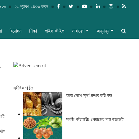
২০২৬
২১ শ্রাবণ ১৪৩৩ বঙ্গাব্দ
লা
বিনোদন
শিক্ষা
লাইফ স্টাইল
সারাদেশ
অন্যান্য
৫
সর্বাধিক পঠিত
আজ দেশে স্বর্ণ-রুপার ভরি কত
লাই
সবজি-কাঁচামরিচ-পেয়াজের দাম বাড়ছেই
ুখোশ