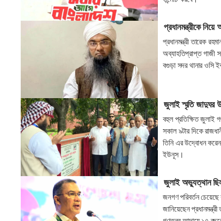
প্রধানমন্ত্রীকে নিয়
প্রধানমন্ত্রী তারেক রহ
অব্যাহতিপ্রাপ্ত গাজী 
বগুড়া সদর থানার ওসি ই
জুলাই স্মৃতি জাদুঘর 
বহুল প্রতিক্ষিত জুলাই 
সকাল ৯টার দিকে রাজধান
তিনি এর উদ্বোধন করেন। 
ইউনূস।
জুলাই অভ্যুত্থান ছি
জনগণ পরিবর্তন চেয়েছে
জানিয়েছেন প্রধানমন্ত্
গণতন্ত্র আদায়ে ১৭ বছর