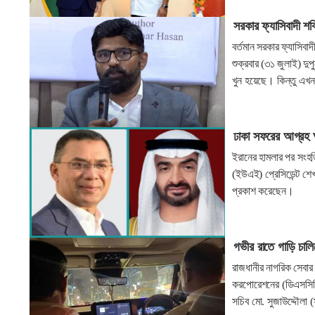
সরকার ফ্যাসিবাদী শক
বর্তমান সরকার ফ্যাসিবা
শুক্রবার (৩১ জুলাই) দ
খুন হয়েছে। কিন্তু এখ
ঢাকা সফরের আগ্রহ আ
ইরানের হামলার পর সংহ
(ইউএই) প্রেসিডেন্ট শে
প্রকাশ করেছেন।
গভীর রাতে গাড়ি চালিয়
রাজধানীর নাগরিক সেবার
করপোরেশনের (ডিএসসিসি) প
সচিব মো. সুজাউদ্দৌলা 