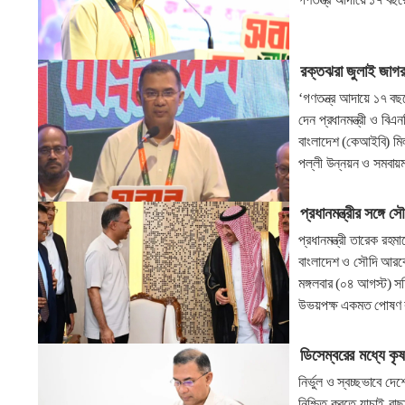
রক্তঝরা জুলাই জাগরণ
‘গণতন্ত্র আদায়ে ১৭ বছ
দেন প্রধানমন্ত্রী ও বি
বাংলাদেশ (কেআইবি) ম
পল্লী উন্নয়ন ও সমবায়ম
প্রধানমন্ত্রীর সঙ্গে স
প্রধানমন্ত্রী তারেক রহ
বাংলাদেশ ও সৌদি আরবে
মঙ্গলবার (০৪ আগস্ট) সচি
উভয়পক্ষ একমত পোষণ
ডিসেম্বরের মধ্যে কৃষক
নির্ভুল ও স্বচ্ছভাবে দে
নিশ্চিত করতে যাচাই-বাছ