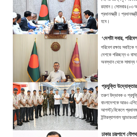
রহমান। সোমবার (০৩ আগস্
প্রধানমন্ত্রী। প্রধানমন্
হবে।
‘দেশটা সবার, পরিবে
পরিবেশ রক্ষায় সবাইকে 
দেশকে পরিচ্ছন্ন ও বাস
অবস্থান থেকে সামান্য স
প্রযুক্তি উদ্যোক্তার
তরুণ উদ্ভাবক ও প্রযুক্
বাংলাদেশকে আরও এগিয়
আগস্ট) বিকেলে প্রধানমন্
ইন্টারন্যাশনাল আন্ডার
ঢাকার চারপাশে নৌপথ চ