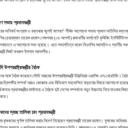
 সভায় প্রধানমন্ত্রী
রের অনিবার্য সংগ্রাম ও রক্তঝরা জুলাই জাগরণ’ শীর্ষক আলোচনা সভায় প্রধান অতিথির বক্তব্
এনপির চেয়ারম্যান তারেক রহমান।মঙ্গলবার (০৪ আগস্ট) রাজধানীর ফার্মগেটে কৃষিবিদ ইনস্টিটিউশ
িলনায়তনে এ আলোচনা সভা হয়েছে। এতে সভাপতিত্ব করেন বিএনপির মহাসচিব ও স্থানীয় সর
ন্ত্রী মির্জা ফখরুল ইসলাম আলমগীর।
ৌদি উপপররাষ্ট্রমন্ত্রীর বৈঠক
মানের সঙ্গে বৈঠক করেছেন সৌদি আরবের উপপররাষ্ট্রমন্ত্রী ইঞ্জিনিয়ার ওয়ালিদ এল-খেরেইজি। বৈঠ
র দ্বিপক্ষীয় সম্পর্ক আরও জোরদার এবং বিনিয়োগ সহযোগিতা বাড়ানোর বিষয়ে আলোচনা হয়ে
বালয়ে প্রধানমন্ত্রীর কার্যালয়ে এ বৈঠকে দুই দেশের সম্পর্ককে নতুন উচ্চতায় নিয়ে যাওয়ার বিষয়
 করে।
দের স্বচ্ছ তালিকা চান প্রধানমন্ত্রী
শের কৃষকদের পূর্ণাঙ্গ তালিকা করার নিদের্শ নিয়েছেন প্রধানমন্ত্রী তারেক রহমান। কৃষকের অধিকার
াইয়ের মাধ্যমে এ কার্যক্রম সম্পন্ন করতে বলেছেন তিনি। মঙ্গলবার (০৪ আগস্ট) দুপুরে সচিবাল