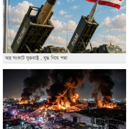
অস্ত্র সংকটে যুক্তরাষ্ট্র , যুদ্ধ নিয়ে শঙ্কা