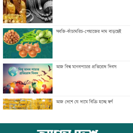
পুকুরে বিষ দিয়ে ১০ লাখ টাকার মাছ নিধন
সবজি-কাঁচামরিচ-পেয়াজের দাম বাড়ছেই
স্বর্ণের দামে বড় লাফ, আজ থেকেই কার্যকর
আজ বিশ্ব মানবপাচার প্রতিরোধ দিবস
৬ জেলায় বজ্রসহ বৃষ্টির আভাস, নদীবন্দরে
আজ দেশে যে দামে বিক্রি হচ্ছে স্বর্ণ
সতর্কতা