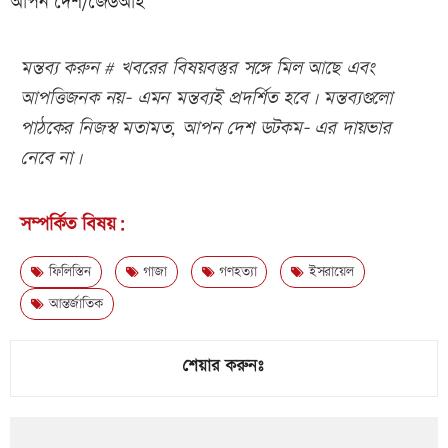
আপন দেশ/জেডআই
মন্তব্য করুন # খবরের বিষয়বস্তুর সঙ্গে মিল আছে এবং
আপত্তিজনক নয়- এমন মন্তব্যই প্রদর্শিত হবে। মন্তব্যগুলো
পাঠকের নিজস্ব মতামত, আপন দেশ ডটকম- এর দায়ভার
নেবে না।
সম্পর্কিত বিষয়:
ফিলিস্তিন
গাজা
গণহত্যা
ইসরায়েল
আন্তর্জাতিক
শেয়ার করুনঃ