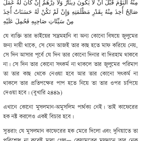
مِنْهُ الْيَوْمَ قَبْلَ أَنْ لاَ يَكُونَ دِينَارٌ وَلاَ دِرْهَمٌ إِنْ كَانَ لَهُ عَمَلٌ
صَالِحٌ أُخِذَ مِنْهُ بِقَدْرِ مَظْلَمَتِهِ وَإِنْ لَمْ تَكُنْ لَهُ حَسَنَاتٌ أُخِذَ
مِنْ سَيِّئَاتِ صَاحِبِهِ فَحُمِلَ عَلَيْهِ
যে ব্যক্তি তার ভাইয়ের সম্ভ্রমহানি বা অন্য কোনো বিষয়ে জুলুমের
জন্য দায়ী থাকে, সে যেন আজই তার কাছ হতে মাফ করিয়ে নেয়,
সে দিন আসার পূর্বে যে দিন তার কোনো দিনার বা দিরহাম থাকবে
না। সে দিন তার কোনো সৎকর্ম না থাকলে তার জুলুমের পরিমাণ
তা তার কাছ থেকে নেওয়া হবে আর তার কোনো সৎকর্ম না
থাকলে তার প্রতিপক্ষের পাপ হতে নিয়ে তা তার ওপর চাপিয়ে
দেওয়া হবে। (বুখারি ২৪৪৯)
এখানে কোনো মুসলমান–অমুসলিম পার্থক্য নেই। তাই কাফেরের
হক নষ্ট করলেও একই বিচার হবে।
সুতরাং যে মুসলমান কাফেরের হক মেরে দিলো এবং দুনিয়াতে তা
পরিশোধ না করেই মারা গেল— কেয়ামতের ময়দানে তার নেক