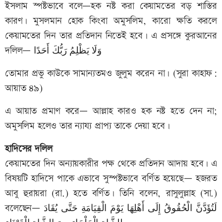
ইসলাম স্পষ্টভাবে বলে—হক নষ্ট করা কেয়ামতের বড় শাস্তির
কারণ। মুসলমান হোক কিংবা অমুসলিম, কারো ক্ষতি করলে
কেয়ামতের দিন তার প্রতিদান নিতেই হবে। এ প্রসঙ্গে কুরআনের
দলিল— وَلَا يَظْلِمُ رَبُّكَ أَحَدًا
তোমার প্রভু কাউকে সামান্যতমও জুলুম করেন না। (সুরা কাহাফ:
আয়াত ৪৯)
এ আয়াত প্রমাণ করে— আল্লাহ কারও হক নষ্ট হতে দেন না;
অমুসলিম হলেও তার ন্যায্য প্রাপ্য তাকে দেয়া হবে।
হাদিসের দলিল
কেয়ামতের দিন অন্যায়কারীর পক্ষ থেকে প্রতিদান আদায় হবে। এ
বিষয়টি হাদিসে পাকে এভাবে সুস্পষ্টভাবে বর্ণিত হয়েছে— হজরত
আবু হুরায়রা (রা.) হতে বর্ণিত। তিনি বলেন, রাসুলুল্লাহ (সা.)
বলেছেন— لَتُؤَدَّنَّ الْحُقُوقُ إِلَى أَهْلِهَا يَوْمَ الْقِيَامَةِ حَتَّى يُقَادَ