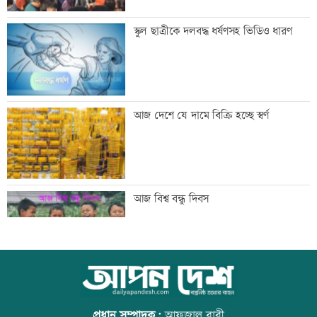
সিঙ্গাপুর থেকে এক কার্গো এলএনজি কিনবে
স্কুল ছাত্রীকে দলবদ্ধ ধর্ষণসহ ভিডিও ধারণ
সরকার
মান্দায় ২৯৬ বোতলসহ দুই মাদক কারবারি
আজ দেশে যে দামে বিক্রি হচ্ছে স্বর্ণ
আটক
গুরুত্বপূর্ণ ব্যক্তিদের নিয়ে অপপ্রচারের বিরুদ্ধে
আজ বিশ্ব বন্ধু দিবস
সতর্ক করল পুলিশ
নিরাপত্তা পেলে দেশে ফিরতে চান সাকিব
কোরআন-হাদিসে নামাজ না পড়ার শাস্তি
প্রধান সম্পাদক:
আফজাল বারী