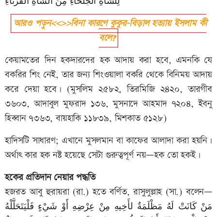
لِلشَّاةِ الْجَلْحَاءِ مِنَ الشَّاةِ الْقَرْنَاءِ
আরও পড়ুন<<>>বিনা কারণে কুকুর-বিড়াল হত্যায় ইসলাম কী
বলে?
কেয়ামতের দিন হকদারদের হক আদায় করা হবে, এমনকি যে
বকরির শিং নেই, তার জন্য শিংওয়ালা বকরি থেকে বিনিময় আদায়
করে দেয়া হবে। (মুসলিম ২৫৮২, তিরমিজি ২৪২০, তারগীব
৩৬০৩, আদাবুল মুফরাদ ১৩৬, মুসনাদে আহমাদ ৭২০৪, ইবনু
হিব্বান ৭৩৬৩, বায়হাকি ১১৮৩৯, মিশকাত ৫১২৮)
হাদিসটি সাধারণ; এখানে মুসলমান বা কাফের আলাদা করা হয়নি।
অর্থাৎ কার হক নষ্ট হয়েছে সেটা গুরুত্বপূর্ণ নয়—হক তো হকই।
হকের প্রতিদান নেয়ার পদ্ধতি
হজরত আবু হুরায়রা (রা.) হতে বর্ণিত, রাসুলুল্লাহ (সা.) বলেন—
مَنْ كَانَتْ لَهُ مَظْلَمَةٌ لأَخِيهِ مِنْ عِرْضِهِ أَوْ شَيْءٍ فَلْيَتَحَلَّلْهُ