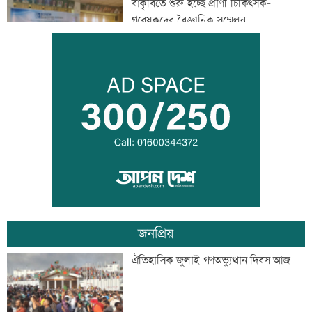
বাকৃবিতে শুরু হচ্ছে প্রাণী চিকিৎসক-
গবেষকদের বৈজ্ঞানিক সম্মেলন
বন্দরে বিস্ফোরণে একই পরিবারের ৩ জন দগ্ধ
পাঁচ আর্থিক প্রতিষ্ঠান বন্ধের অনুমোদন,
রোববার প্রশাসক নিয়োগ
জনপ্রিয়
ঢাকা-ময়মনসিংহ রেল যোগাযোগ স্বাভাবিক
ঐতিহাসিক জুলাই গণঅভ্যুত্থান দিবস আজ