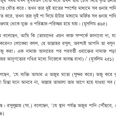
দা অজুর সময় যখন মুখমণ্ডল ধৌত করে তখন তার চোখ দিয়ে কৃত গুনাহ
ই হাত ধৌত করে। তখন তার দুই হাতের স্পর্শের মাধ্যমে সব গুনাহ পা
 করে, তখন তার দুই পা দিয়ে হাঁটার মাধ্যমে অর্জিত সব গুনাহ পানি
ুনাহ থেকে মুক্ত ও পরিষ্কার-পরিচ্ছন্ন হয়ে যায়। (মুসলিম ৪৬৫)
সাল্লাম বলেছেন, আমি কি তোমাদের এমন কাজ সম্পর্কে জানাবো না, 
ৃদ্ধি করেন? লোকেরা বলল, হে আল্লাহর রসুল, অবশ্যই আপনি তা বলু
ে অজু করা। এক নামাজ আদায়ের পর পরবর্তী ওয়াক্তের নামাজ পড়া
লাহর আনুগত্যের গণ্ডির মধ্যে নিজেকে আবদ্ধ রাখা)।’ (মুসলিম ২৫১)
ম বলেছেন, ‘যে ব্যক্তি আমার এ অজুর মতো (সুন্দর করে) অজু করে 
ো চিন্তা মনে আনবে না, আল্লাহ তাআলা তার আগে হয়ে যাওয়া সব (
সুলুল্লাহ (সা.) বলেছেন, ‘যে স্থান পর্যন্ত অজুর পানি পৌঁছবে, স
৭৪)