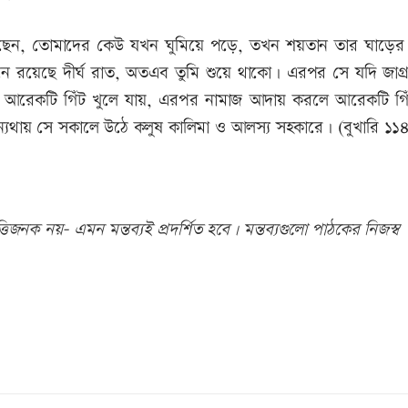
বলেছেন, তোমাদের কেউ যখন ঘুমিয়ে পড়ে, তখন শয়তান তার ঘাড়ের
মনে রয়েছে দীর্ঘ রাত, অতএব তুমি শুয়ে থাকো। এরপর সে যদি জাগ্
ে আরেকটি গিঁট খুলে যায়, এরপর নামাজ আদায় করলে আরেকটি গিঁ
অন্যথায় সে সকালে উঠে কলুষ কালিমা ও আলস্য সহকারে। (বুখারি ১১
িজনক নয়- এমন মন্তব্যই প্রদর্শিত হবে। মন্তব্যগুলো পাঠকের নিজস্ব