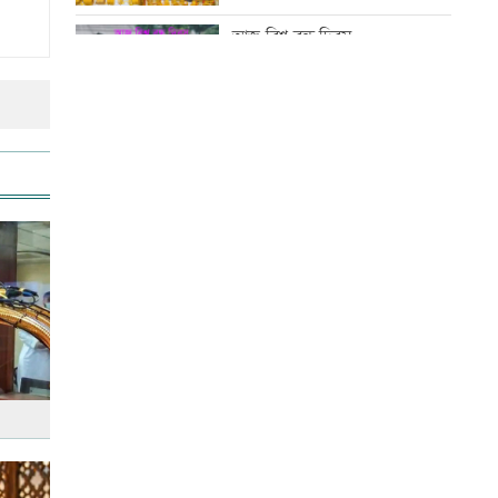
বিএসএফের, প্রতিহত করল বিজিবি
আজ বিশ্ব বন্ধু দিবস
এসএসসির ফলাফল সোমবার,
যেভাবে পাবে পরীক্ষার্থীরা
কোরআন-হাদিসে নামাজ না পড়ার
শাস্তি
সিঙ্গাপুর গেলেন পররাষ্ট্র প্রতিমন্ত্রী
আজ স্বর্ণ-রুপা যে দামে বিক্রি হচ্ছে
মাতারবাড়ি পৌঁছেছেন প্রধানমন্ত্রী
আজ দেশে স্বর্ণের দাম বাড়ল নাকি
কমলো
ইউএস-বাংলা এয়ারলাইন্সে নিয়োগ
বিজ্ঞপ্তি