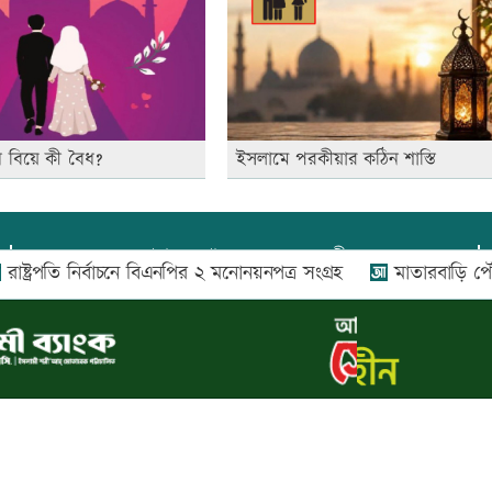
বিয়ে কী বৈধ?
ইসলামে পরকীয়ার কঠিন শাস্তি
প্রধান সম্পাদক:
আফজাল বারী
্রপতি নির্বাচনে বিএনপির ২ মনোনয়নপত্র সংগ্রহ
মাতারবাড়ি পৌঁছেছেন প্
প্রোমিতা আফরিন কর্তৃক সম্পাদিত ও প্রকাশিত
অফিস:
সি-৫০১, ৬ষ্ঠতলা, আল রাজী কমপ্লেক্স, ১৬৬-১৬৭
শহীদ সৈয়দ নজরুল ইসলাম সরণি, পুরানা পল্টন, ঢাকা-১০০০
০২৬ |
আপন দেশ ডটকম
কর্তৃক সর্বসত্ব ® সংরক্ষিত | উন্নয়নে
ইমিথমেকার