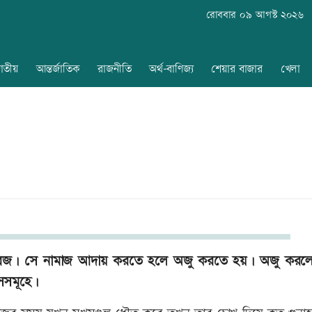
রোববার ০৯ আগস্ট ২০২৬
াতীয়
আন্তর্জাতিক
রাজনীতি
অর্থ-বাণিজ্য
শেয়ার বাজার
খেলা
র ফরজ। সে নামাজ আদায় করতে হলে অজু করতে হয়। অজু করলে
সসমূহে।