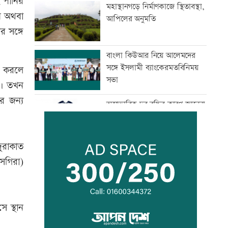
 পানির
মহাস্থানগড়ে নির্মাণকাজে স্থিতাবস্থা,
নি অথবা
আপিলের অনুমতি
র সঙ্গে
বাংলা কিউআর নিয়ে আলেমদের
সঙ্গে ইসলামী ব্যাংকেরমতবিনিময়
যা করলে
সভা
ন। তখন
র জন্য
অস্বাভাবিক দর বৃদ্ধির কারণ জানেনা
ইউনাইটেড ইন্স্যুরেন্স
দুরাকাত
রাষ্ট্রপতি নির্বাচনে বিএনপির ২
সগিরা)
মনোনয়নপত্র সংগ্রহ
সূচকের পতনে চলছে লেনদেন
ে স্থান