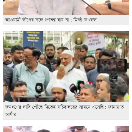
আওয়ামী লীগের সঙ্গে গণতন্ত্র যায় না: মির্জা ফখরুল
জনগণের দাবি পৌঁছে দিতেই সচিবালয়ের সামনে এসেছি: জামায়াত
আমীর