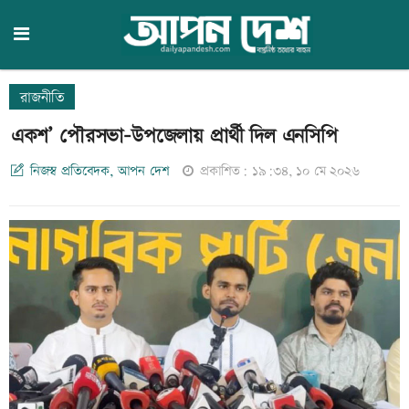
রাজনীতি
একশ’ পৌরসভা-উপজেলায় প্রার্থী দিল এনসিপি
নিজস্ব প্রতিবেদক, আপন দেশ
প্রকাশিত: ১৯:৩৪, ১০ মে ২০২৬