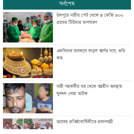
সর্বশেষ
চাঁদপুরে নারীর পেট থেকে ৪ কেজি ৮০০
গ্রামের টিউমার অপসারণ
একদিনের ব্যবধানে বাড়ল স্বর্ণের দাম, ভরি
কত
নারী সহকর্মীর ঘর থেকে বস্ত্রহীন অবস্থায়
যুবদল নেতা আটক
ড্যাবের প্রতিষ্ঠাবার্ষিকীতে প্রধানমন্ত্রী