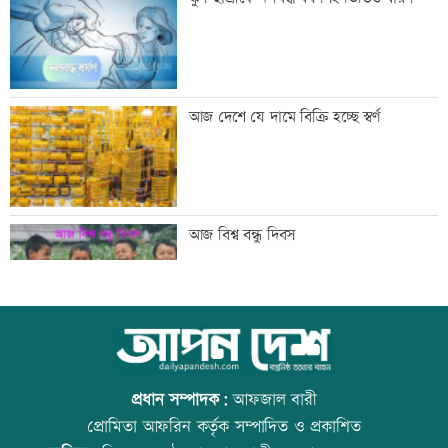
সিন্ডিকেট ভেঙে কৃষকদের লাভ নিশ্চিত করা
আজ দেশে যে দামে বিক্রি হচ্ছে স্বর্ণ
হবে: আইনমন্ত্রী
টেলিভিশনে আজকের যত খেলা
আজ বিশ্ব বন্ধু দিবস
শনিবার রাজধানীর যেসব মার্কেট-দর্শনীয় স্থান
উত্থান-পতনের বাজারে আজ স্বর্ণের ভরি কত
বন্ধ
প্রধান সম্পাদক:
আফজাল বারী
প্রোমিতা আফরিন কর্তৃক সম্পাদিত ও প্রকাশিত