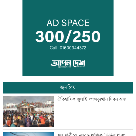
ট্রাম্পের বিলাসী ’বলরুম প্রকল্প’ আটকে
দিলেন আদালত
আগস্টে ফের টানা ৪ দিনের ছুটির সুযোগ
জনপ্রিয়
এসএসসির ফলাফল সোমবার, যে ৩ উপায়ে
ঐতিহাসিক জুলাই গণঅভ্যুত্থান দিবস আজ
জানবেন
দেশের ৬ অঞ্চলে ভারী বর্ষণের আভাস
স্কুল ছাত্রীকে দলবদ্ধ ধর্ষণসহ ভিডিও ধারণ