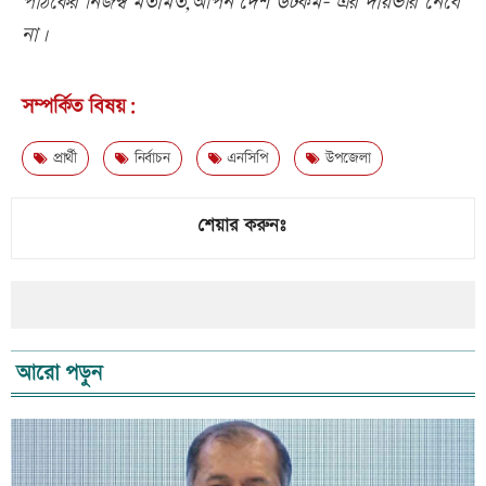
পাঠকের নিজস্ব মতামত,আপন দেশ ডটকম- এর দায়ভার নেবে
না।
সম্পর্কিত বিষয়:
প্রার্থী
নির্বাচন
এনসিপি
উপজেলা
শেয়ার করুনঃ
আরো পড়ুন