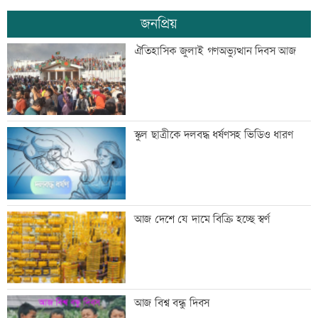
জনপ্রিয়
সব শর্ত মেনে নিলে হরমুজ খুলবো: ইরান
ঐতিহাসিক জুলাই গণঅভ্যুত্থান দিবস আজ
মেসির বাবা মারা গেছেন
স্কুল ছাত্রীকে দলবদ্ধ ধর্ষণসহ ভিডিও ধারণ
বিএনপি গণমাধ্যমের স্বাধীনতায় বিশ্বাস করে:
আজ দেশে যে দামে বিক্রি হচ্ছে স্বর্ণ
প্রতিমন্ত্রী টুকু
তিস্তা মহাপরিকল্পনার কাজ শিগগিরই শুরু
আজ বিশ্ব বন্ধু দিবস
হচ্ছে: প্রতিমন্ত্রী ফরহাদ