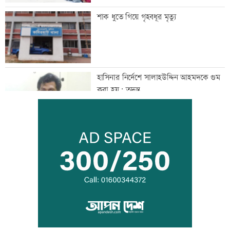
শাক ধুতে গিয়ে গৃহবধূর মৃত্যু
হাসিনার নির্দেশে সালাহউদ্দিন আহমদকে গুম
করা হয়: তদন্ত
তরুণদের নেতৃত্বেই প্রযুক্তিনির্ভর উন্নয়ন হবে:
তথ্যপ্রযুক্তিমন্ত্রী
লক্ষ্মীপুর জেলা প্রশাসনের ১৪ কর্মকর্তা-
কর্মচারীর বিদায়ী সংবর্ধনা