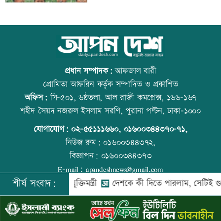
অতিরিক্ত মদপানে এক ব্যক্তির মৃত্যু
কোরআন-হাদিসে নামাজ না পড়ার শাস্তি
প্রধান সম্পাদক:
আফজাল বারী
প্রোমিতা আফরিন কর্তৃক সম্পাদিত ও প্রকাশিত
অফিস:
সি-৫০১, ৬ষ্ঠতলা, আল রাজী কমপ্লেক্স, ১৬৬-১৬৭
ইবির গবেষণাপত্র প্রত্যাহারের ঘটনায় তদন্ত
উত্থান-পতনের বাজারে আজ স্বর্ণের ভরি কত
শহীদ সৈয়দ নজরুল ইসলাম সরণি, পুরানা পল্টন, ঢাকা-১০০০
কমিটি
যোগাযোগ:
০২-৫৫১১১৬৬০
,
০১৬০০৩৪৪৩৭০-৭১,
নিউজ রুম:
০১৬০০৩৪৪৩৭২,
বিজ্ঞাপন:
০১৬০০৩৪৪৩৭৩
যুবদল নেতার মরদেহ গুমের চেষ্টা, থানায়
আজ স্বর্ণ-রুপা যে দামে বিক্রি হচ্ছে
E-mail:
apandeshnews@gmail.com
মামলা
শীর্ষ সংবাদ:
বে: তথ্যপ্রযুক্তিমন্ত্রী
দেশকে কী দিতে পারলাম, সেটিই গুরুত্বপূর্ণ: প্র
©
২০২৬ |
আপন দেশ ডটকম
কর্তৃক সর্বসত্ব ® সংরক্ষিত | উন্নয়নে
ইমিথমেকারস.কম
দেশকে কী দিতে পারলাম, সেটিই গুরুত্বপূর্ণ: