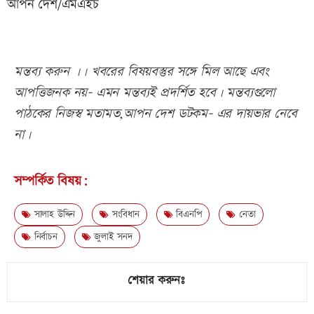
আপন দেশ/এমএইচ
মন্তব্য করুন ।। খবরের বিষয়বস্তুর সঙ্গে মিল আছে এবং
আপত্তিজনক নয়- এমন মন্তব্যই প্রদর্শিত হবে। মন্তব্যগুলো
পাঠকের নিজস্ব মতামত,আপন দেশ ডটকম- এর দায়ভার নেবে
না।
সম্পর্কিত বিষয়:
সালাহ উদ্দিন
সংবিধান
বিএনপি
নেতা
নির্বাচন
জুলাই সনদ
শেয়ার করুনঃ