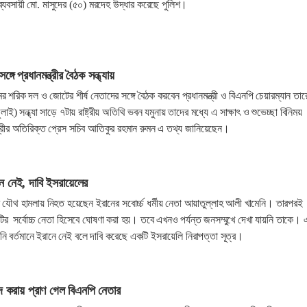
যবসায়ী মো. মাসুদের (৫০) মরদেহ উদ্ধার করেছে পুলিশ।
গে প্রধানমন্ত্রীর বৈঠক সন্ধ্যায়
র শরিক দল ও জোটের শীর্ষ নেতাদের সঙ্গে বৈঠক করবেন প্রধানমন্ত্রী ও বিএনপি চেয়ারম্যান তা
) সন্ধ্যা সাড়ে ৭টায় রাষ্ট্রীয় অতিথি ভবন যমুনায় তাদের মধ্যে এ সাক্ষাৎ ও শুভেচ্ছা বিনিময়
ন্ত্রীর অতিরিক্ত প্রেস সচিব আতিকুর রহমান রুমন এ তথ্য জানিয়েছেন।
ে নেই, দাবি ইসরায়েলের
লের যৌথ হামলায় নিহত হয়েছেন ইরানের সবোর্চ্চ ধর্মীয় নেতা আয়াতুল্লাহ আলী খামেনি। তারপরই
র সর্বোচ্চ নেতা হিসেবে ঘোষণা করা হয়। তবে এখনও পর্যন্ত জনসম্মুখে দেখা যায়নি তাকে।
 বর্তমানে ইরানে নেই বলে দাবি করেছে একটি ইসরায়েলি নিরাপত্তা সূত্র।
দ করায় প্রাণ গেল বিএনপি নেতার