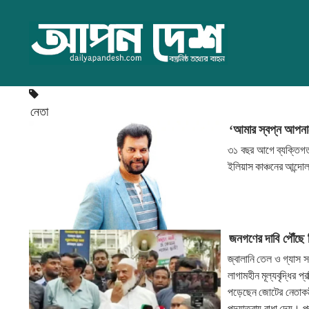
নেতা
‘আমার স্বপ্ন আপনাদ
৩১ বছর আগে ব্যক্তিগত
ইলিয়াস কাঞ্চনের আন্দো
জনগণের দাবি পৌঁছে 
জ্বালানি তেল ও গ্যাস 
লাগামহীন মূল্যবৃদ্ধির 
পড়েছেন জোটের নেতাকর্ম
পদযাত্রায় বাধা দেয়। প