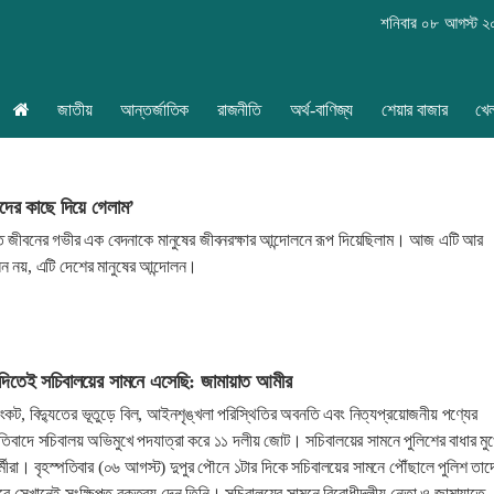
শনিবার ০৮ আগস্ট 
জাতীয়
আন্তর্জাতিক
রাজনীতি
অর্থ-বাণিজ্য
শেয়ার বাজার
খে
ের কাছে দিয়ে গেলাম’
 জীবনের গভীর এক বেদনাকে মানুষের জীবনরক্ষার আন্দোলনে রূপ দিয়েছিলাম। আজ এটি আর
লন নয়, এটি দেশের মানুষের আন্দোলন।
দিতেই সচিবালয়ের সামনে এসেছি: জামায়াত আমীর
সংকট, বিদ্যুতের ভূতুড়ে বিল, আইনশৃঙ্খলা পরিস্থিতির অবনতি এবং নিত্যপ্রয়োজনীয় পণ্যের
প্রতিবাদে সচিবালয় অভিমুখে পদযাত্রা করে ১১ দলীয় জোট। সচিবালয়ের সামনে পুলিশের বাধার মু
ীরা। বৃহস্পতিবার (০৬ আগস্ট) দুপুর পৌনে ১টার দিকে সচিবালয়ের সামনে পৌঁছালে পুলিশ তাদ
রে সেখানেই সংক্ষিপ্ত বক্তব্য দেন তিনি। সচিবালয়ের সামনে বিরোধীদলীয় নেতা ও জামায়াতে