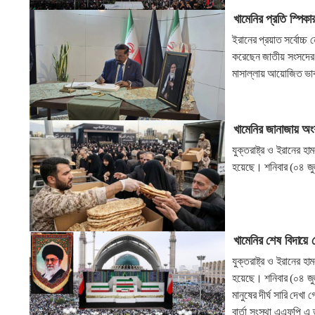
খামেনির প্রতি স্পিকা
ইরানের প্রয়াত সর্বোচ্চ
করেছেন জাতীয় সংসদের স
মাসাল্লায় আয়োজিত ভাবগাম
খামেনির জানাজায় অং
যুক্তরাষ্ট্র ও ইরানের হ
হয়েছে। শনিবার (০৪ জুলাই
খামেনির শেষ বিদায়ে 
যুক্তরাষ্ট্র ও ইরানের হ
হয়েছে। শনিবার (০৪ জুলাই
মানুষের দীর্ঘ সারি দেখ
বার্তা সংস্থা এএফপি এ