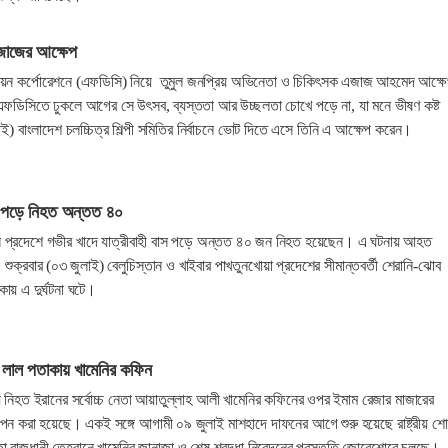
জাজের আক্ষেপ
ন্নয়ন কর্পোরেশনে (এফডিসি) নিয়ে তুমুল জনপ্রিয় অভিনেতা ও চিকিৎসক এজাজ আহমেদ আক্ষ
ফডিসিতে ঢুকলে আগের সে উৎসব, ব্যস্ততা আর উচ্ছলতা চোখে পড়ে না, যা মনে ভীষণ কষ্ট
ই) বাংলাদেশ চলচ্চিত্র শিল্পী সমিতির নির্বাচনে ভোট দিতে এসে তিনি এ আক্ষেপ করেন।
দে পড়ে নিহত অন্তত ৪০
ান প্রদেশে গভীর খাদে যাত্রীবাহী বাস পড়ে অন্তত ৪০ জন নিহত হয়েছেন। এ ঘটনায় আহত
্রবার (০৩ জুলাই) বেলুচিস্তান ও খাইবার পাখতুনখোয়া প্রদেশের সীমান্তবর্তী শেরানি-ঝোব
ায় এ দুর্ঘটনা ঘটে।
 লাল পতাকায় খামেনির কফিন
ায় নিহত ইরানের সর্বোচ্চ নেতা আয়াতুল্লাহ আলী খামেনির কফিনের ওপর ইমাম রেজার মাজারের
াপন করা হয়েছে। একই সঙ্গে আগামী ০৯ জুলাই মাশহাদে দাফনের আগে শুরু হয়েছে রাষ্ট্রীয় শ
কতা রাজধানী তেহরানে খামেনির জানাজা ও শেষ শ্রদ্ধা নিবেদনের প্রস্তুতি জোরেশোরে চলছে।