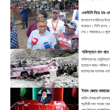
এফডিসি নিয়ে ডাঃ এ
বাংলাদেশ চলচ্চিত্র উ
করেছেন। তিনি বলেন, এ
দেয়। শুক্রবার (০৩ জুলা
পাকিস্তানে বাস খা
পাকিস্তানের বেলুচিস্ত
হয়েছেন আরও আটজন। শুক
মহাসড়কের দানাসার এলাক
ইমাম রেজার মাজারের
মার্কিন-ইসরায়েলি হামল
প্রতীকী লাল পতাকা স্থ
শেষ বিদায়ের আনুষ্ঠানি