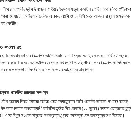
োনে মাঝনদী থেকে ফিরে এল ফেরি
হন নিয়ে নোয়াখালীর দ্বীপ উপজেলা হাতিয়ার উদ্দেশে যাত্রা করেছিল ফেরি। মাঝনদীতে পৌঁছান
য়ে আনা হয় ঘাটে। অভিযোগ উঠেছে এলাকার এমপি ও এনসিপি নেতা আবদুল হান্নান মাসউদকে
না হয় ফেরিটি।
রতে বললেন দুদু
য ধারণের আহবান জানিয়ে বিএনপির ভাইস চেয়ারম্যান শামসুজ্জামান দুদু বলেছেন, দীর্ঘ ১৮ বছরের
্যাতনের কারণে দলের নেতাকর্মীদের মধ্যে অস্থিরতা থাকতেই পারে। তবে বিএনপিকে ধৈর্য ধরতে
 সরকারকে দক্ষতা ও ধৈর্যের সঙ্গে সমর্থন দেয়ার আহবান জানান তিনি।
সাল্লায় খামেনির জানাজা সম্পন্ন
লের যৌথ হামলায় নিহত ইরানের সর্বোচ্চ নেতা আয়াতুল্লাহ আলী খামেনির জানাজা সম্পন্ন হয়েছে
উপলক্ষে চলমান সপ্তাহব্যাপী কর্মসূচির তৃতীয় দিন রোববার (০৫ জুলাই) সকালে তেহরানের গ্র্যান
। এতে বিপুল সংখ্যক মানুষের অংশগ্রহণে গ্র্যান্ড মোসাল্লা যেন জনসমুদ্রে রূপ নিয়েছে।