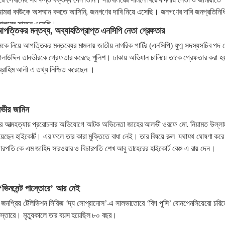
মরা কাউকে অসম্মান করতে আসিনি, জনগণের দাবি নিয়ে এসেছি। জনগণের দাবি জনপ্রতিনিধ
বালয়ের সামনে এসেছি।
ে আপত্তিকর মন্তব্য, অব্যাহতিপ্রাপ্ত এনসিপি নেতা গ্রেফতার
মানকে নিয়ে আপত্তিকর মন্তব্যের মামলায় জাতীয় নাগরিক পার্টির (এনসিপি) যুগ্ম সদস্যসচিব পদ
সালাউদ্দিন তানভীরকে গ্রেফতার করেছে পুলিশ। ঢাকায় অভিযান চালিয়ে তাকে গ্রেফতার করা 
ব্রাহিম আলী এ তথ্য নিশ্চিত করেছেন ।
ভীর জামিন
রার আত্মহত্যায় প্ররোচনার অভিযোগে আটক অভিনেতা জাহের আলভী ওরফে মো. নিয়ামত উল্লা
য়েছেন হাইকোর্ট। এর ফলে তার কারা মুক্তিতে বাধা নেই। তার বিষয়ে রুল যথাযথ ঘোষণা করে
ারপতি কে এম জাহিদ সারওয়ার ও বিচারপতি শেখ আবু তাহেরের হাইকোর্ট বেঞ্চ এ রায় দেন।
 ‘ভিনসেন্ট পাস্তোরে’ আর নেই
্রের জনপ্রিয় টেলিভিশন সিরিজ ‘দ্য সোপ্রানোস’-এ সালভাতোরে ‘বিগ পুসি’ বোনপেনসিয়েরো চরিত
াস্তোরে। মৃত্যুকালে তার বয়স হয়েছিল ৮০ বছর।