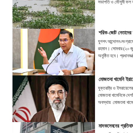
সভাপতি ও মৌসুমী ফল ব্
শরিক-জোট নেতাদের সঙ্
যুগপৎ আন্দোলন-সংগ্রামে
রহমান। সোমবার (২০ জুলাই
অনুষ্ঠিত হবে। প্রধানম
মোজতবা খামেনি ইরান
যুক্তরাষ্ট্র ও ইসরায়ে
মোজতবা খামেনিকে দেশটি
অবস্থায় মোজতবা খামেনি
মাদকসেবনের প্রতিবা