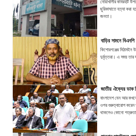
নোয়াখালীর কবিরহাট উপ
ছুরিকাঘাতে হত্যা করা 
জনতা।
বাড়ির সামনে বিএনপি 
কিশোরগঞ্জের মিঠামইন উ
দুর্বৃত্তরা। এ সময় তার
জাতীয় ঐক্যের ডাক দি
বাংলাদেশ যেন আর কখনো ফ
ওপর গুরুত্বারোপ করেন 
থাকলেও কোনো শত্রুতা থ