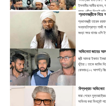
ইসলামীর আমীর বলেন, আ
কাছে পৌঁছে দিতেই সচি
প্রধানমন্ত্রীকে নিয়
প্রধানমন্ত্রী তারেক রহ
অব্যাহতিপ্রাপ্ত গাজী 
বগুড়া সদর থানার ওসি ই
অভিনেতা জাহের আল
স্ত্রী আফরা ইবনাত ইক
ভূঁইয়া। তাকে জামিন দি
রোববার (০২ আগস্ট) বিচ
বিশ্বখ্যাত অভিনেতা
মারা গেছেন যুক্তরাষ্ট
অভিনয় করা ভিনসেন্ট প