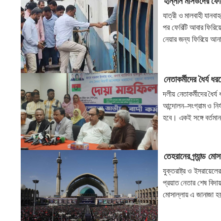
হান্নান মাসউদের ফ
যাত্রী ও মালবাহী যানবা
পর ফেরিটি আবার ফিরি
নেয়ার জন্য ফিরিয়ে আ
নেতাকর্মীদের ধৈর্য ধ
দলীয় নেতাকর্মীদের ধৈর্
আন্দোলন–সংগ্রাম ও নির
হবে। একই সঙ্গে বর্তমান
তেহরানের গ্র্যান্ড মো
যুক্তরাষ্ট্র ও ইসরায়ে
প্রয়াত নেতার শেষ বিদায় 
মোসাল্লায় এ জানাজা হয়