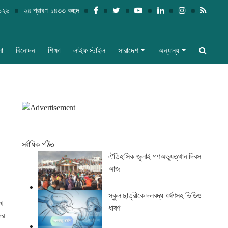
২০২৬
২৪ শ্রাবণ ১৪৩৩ বঙ্গাব্দ
লা
বিনোদন
শিক্ষা
লাইফ স্টাইল
সারাদেশ
অন্যান্য
সর্বাধিক পঠিত
ঐতিহাসিক জুলাই গণঅভ্যুত্থান দিবস
আজ
স্কুল ছাত্রীকে দলবদ্ধ ধর্ষণসহ ভিডিও
খে
ধারণ
ের