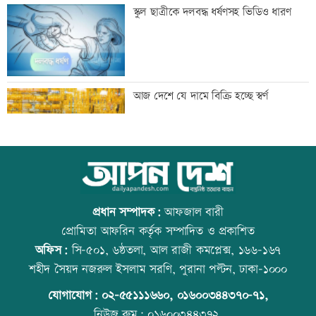
সালমান শাহ হত্যা মামলায় ডন গ্রেফতার
স্কুল ছাত্রীকে দলবদ্ধ ধর্ষণসহ ভিডিও ধারণ
মাছ লুটের ঘটনায় আ.লীগ নেতার বিরুদ্ধে
আজ দেশে যে দামে বিক্রি হচ্ছে স্বর্ণ
সংবাদ সম্মেলন
সূচকের পতনে লেনদেন ৯৬৪ কোটি টাকা
আজ বিশ্ব বন্ধু দিবস
প্রধান সম্পাদক:
আফজাল বারী
প্রোমিতা আফরিন কর্তৃক সম্পাদিত ও প্রকাশিত
অফিস:
সি-৫০১, ৬ষ্ঠতলা, আল রাজী কমপ্লেক্স, ১৬৬-১৬৭
বিদ্যুৎ-জ্বালানি নিয়ে বিভ্রান্তি সৃষ্টি করা হচ্ছে:
কোরআন-হাদিসে নামাজ না পড়ার শাস্তি
শহীদ সৈয়দ নজরুল ইসলাম সরণি, পুরানা পল্টন, ঢাকা-১০০০
প্রধানমন্ত্রী
যোগাযোগ:
০২-৫৫১১১৬৬০
,
০১৬০০৩৪৪৩৭০-৭১,
নিউজ রুম:
০১৬০০৩৪৪৩৭২,