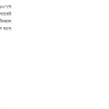
কার্যকর
–৩০°সে
প্যাকেট
িক্যাল
‘জুলাই গণ-অভ্যুত্থান’ দিবসের ছুটি
লে মাংস
যারা পাবেন না