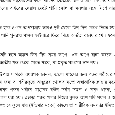
কে, যেগুলোর সংকোচনের ফলে মাংসের ভেতরের জলীয় অংশ কোষের বাই
 কোষের বাইরের দেয়াল ফেটে পানি ঝোল বা মসলার সঙ্গে মিশে যায
ে হলে ৪°সে তাপমাত্রায় আরও দুই থেকে তিন দিন রেখে দিতে হ
 পানি পুনরায় মাসল ফাইবারে ফিরে গিয়ে আর্দ্রতা বজায় রাখে। ফলে 
তৈরি হতে অন্তত তিন দিন সময় লাগে। এর আগে রান্না করলে 
জাতীয় গন্ধ থেকে যেতে পারে, যা প্রকৃত মাংসের স্বাদ নয়।
উপায় সম্পর্কে অধ্যাপক জানান, ভালো মাংসের জন্য গরুর শরীরের 
 জমা বা শরীরজুড়ে আঙুরের থোকার মতো অস্বাভাবিক ক্লাস্টার ফর্
েসব গরুর শরীরে মাংসের বণ্টন সর্বত্র সমান ও মসৃণ থাকে, 
লে ধরা হয়। এছাড়া গরুর গলার নিচের ঝুলন্ত অংশ যদি সমান ও স্
কভাবে ফুলে যায় (ইডিমার মতো) তাহলে তা শারীরিক সমস্যার ইঙ্গিত