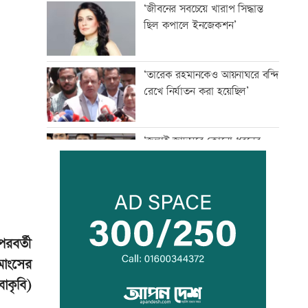
‘জীবনের সবচেয়ে খারাপ সিদ্ধান্ত
ছিল কপালে ইনজেকশন’
‘তারেক রহমানকেও আয়নাঘরে বন্দি
রেখে নির্যাতন করা হয়েছিল’
‘জুলাই জাদুঘরে কোনো ধরনের
দলীয় ইতিহাস দেখতে চাই না’
রাজনৈতিক সম্পৃক্ততা যেন পেশাগত
জীবনে বিঘ্ন না ঘটায়: প্রধানমন্ত্রী
রবর্তী
 মাংসের
ঠাকুরগাঁওয়ে ‘ফিল্মি কায়দায়’
বাকৃবি)
পুলিশের হেফাজত থেকে পালালেন
আসামি