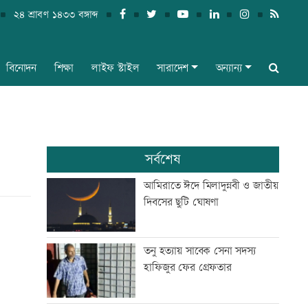
২৪ শ্রাবণ ১৪৩৩ বঙ্গাব্দ
বিনোদন
শিক্ষা
লাইফ স্টাইল
সারাদেশ
অন্যান্য
সর্বশেষ
আমিরাতে ঈদে মিলাদুন্নবী ও জাতীয়
দিবসের ছুটি ঘোষণা
তনু হত্যায় সাবেক সেনা সদস্য
হাফিজুর ফের গ্রেফতার