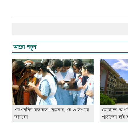
আরো পড়ুন
এসএসসির ফলাফল সোমবার, যে ৩ উপায়ে
মেয়েদের আপত্ত
জানবেন
পাঠাতেন ইবি ছা