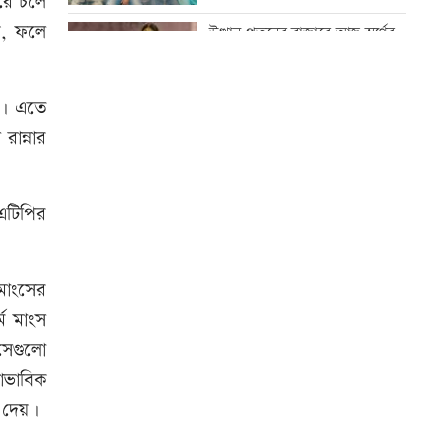
রে চলে
৮০০ গ্রামের টিউমার অপসারণ
়, ফলে
উত্থান-পতনের বাজারে আজ স্বর্ণের
ভরি কত
একদিনের ব্যবধানে বাড়ল স্বর্ণের
দাম, ভরি কত
য়। এতে
আজ স্বর্ণ-রুপা যে দামে বিক্রি হচ্ছে
রান্নার
নারী সহকর্মীর ঘর থেকে বস্ত্রহীন
অবস্থায় যুবদল নেতা আটক
এটিপির
কোরআন-হাদিসে নামাজ না পড়ার
শাস্তি
ড্যাবের প্রতিষ্ঠাবার্ষিকীতে প্রধানমন্ত্রী
মাংসের
মে মাংস
বিশ্ব মাতৃদুগ্ধ দিবস আজ
সেগুলো
বাভাবিক
 দেয়।
আজ দেশে স্বর্ণের দাম বাড়ল নাকি
কমলো