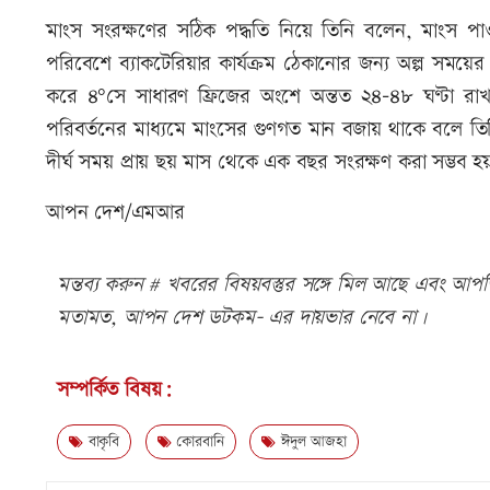
মাংস সংরক্ষণের সঠিক পদ্ধতি নিয়ে তিনি বলেন, মাংস 
পরিবেশে ব্যাকটেরিয়ার কার্যক্রম ঠেকানোর জন্য অল্প সময
করে ৪°সে সাধারণ ফ্রিজের অংশে অন্তত ২৪–৪৮ ঘণ্টা রাখা
পরিবর্তনের মাধ্যমে মাংসের গুণগত মান বজায় থাকে বলে তিনি
দীর্ঘ সময় প্রায় ছয় মাস থেকে এক বছর সংরক্ষণ করা সম্ভ
আপন দেশ/এমআর
মন্তব্য করুন # খবরের বিষয়বস্তুর সঙ্গে মিল আছে এবং আপত্ত
মতামত, আপন দেশ ডটকম- এর দায়ভার নেবে না।
সম্পর্কিত বিষয়:
বাকৃবি
কোরবানি
ঈদুল আজহা