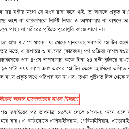
ছয় ঘণ্টার মধ্যে যে মাংস রান্না করে খাই, তা আসলে প্রকৃত মাং
য অংশ বা কারকাসকে নির্দিষ্ট নিয়ম ও তাপমাত্রায় না রাখলে তা
ুকুই পাই। যা শরীরের পুষ্টিতে পুরোপুরি কাজে লাগে না।
রা প্রায় ৪০°সে থাকে। যা থেকে মানবদেহ সরাসরি প্রোটিন গ্রহ
 মতে, এ রূপান্তর ও মাংসের (কারকাস) পূর্ণ প্রক্রিয়া সম্পন্ন হওয়
রকাসকে প্রায় ৪°সে তাপমাত্রার কক্ষে টানা ২৪ ঘণ্টা ঝুলিয়ে রাখ
৬ ঘণ্টা সময় লাগে এবং এরপর প্রোটিন ভেঙে অ্যামিনো এসিডে রূ
মাংস প্রকৃত অর্থে পরিপক্ব হয় না এবং তখন পুষ্টিগত দিক থেকে সম্
েল কলেজ হাসপাতালের আগুন নিয়ন্ত্রণে
বলেন, পশু জবাইয়ের পর তাপমাত্রা ৪০°সে থেকে ৪°সে-এ নেমে এলে 
িত হয়ে যায়। এ কাঠামোতে এপিমাইসিয়াম, পেরিমাইসিয়াম, এন্ডোমাই