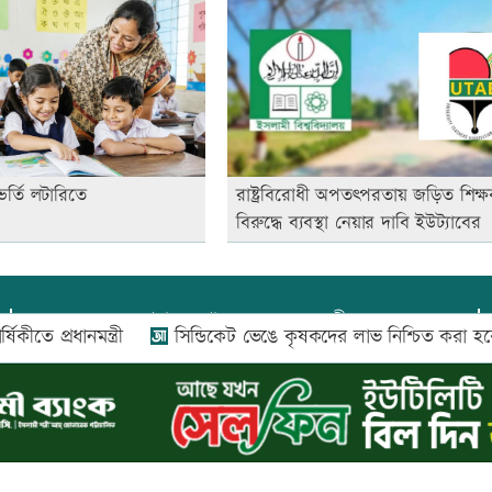
ভর্তি লটারিতে
রাষ্ট্রবিরোধী অপতৎপরতায় জড়িত শিক্
বিরুদ্ধে ব্যবস্থা নেয়ার দাবি ইউট্যাবের
প্রধান সম্পাদক:
আফজাল বারী
মন্ত্রী
সিন্ডিকেট ভেঙে কৃষকদের লাভ নিশ্চিত করা হবে: আইনমন্ত্র
প্রোমিতা আফরিন কর্তৃক সম্পাদিত ও প্রকাশিত
অফিস:
সি-৫০১, ৬ষ্ঠতলা, আল রাজী কমপ্লেক্স, ১৬৬-১৬৭
শহীদ সৈয়দ নজরুল ইসলাম সরণি, পুরানা পল্টন, ঢাকা-১০০০
০২৬ |
আপন দেশ ডটকম
কর্তৃক সর্বসত্ব ® সংরক্ষিত | উন্নয়নে
ইমিথমেকার