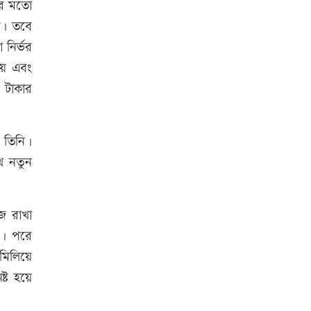
-এর মতো
য়। তবে
আনসার-ভিডিপির উদ্যোগে সড়ক
নির্ভর
সংস্কার
য় এবং
র টাকার
রাজধানীতে ট্রেনের ধাক্কায়
শিক্ষার্থীসহ নিহত ৪
ন তিনি।
ে নতুন
জাতীয় প্রেমিকা দিবস আজ
ে রাখা
না। পরে
তুচ্ছ ঘটনায় বাকৃবির দুই হলের
মিলিয়ে
শিক্ষার্থীদের সংঘর্ষ, আহত ৪
্ট হয়ে
স্বর্ণের দামে বড় লাফ, আজ থেকেই