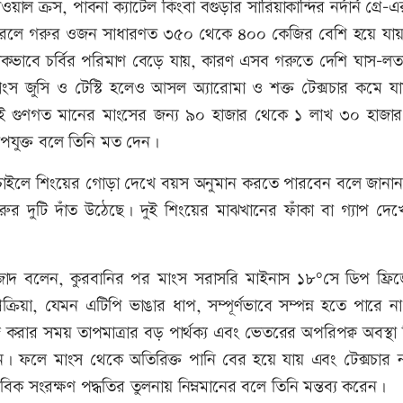
়াল ক্রস, পাবনা ক্যাটেল কিংবা বগুড়ার সারিয়াকান্দির নর্দার্ন গ্রে
্রিডিং করলে গরুর ওজন সাধারণত ৩৫০ থেকে ৪০০ কেজির বেশি হয়ে যা
াবে চর্বির পরিমাণ বেড়ে যায়, কারণ এসব গরুতে দেশি ঘাস-লতা 
মাংস জুসি ও টেস্টি হলেও আসল অ্যারোমা ও শক্ত টেক্সচার কমে যা
ারে। তাই গুণগত মানের মাংসের জন্য ৯০ হাজার থেকে ১ লাখ ৩০ হাজা
পযুক্ত বলে তিনি মত দেন।
ে চাইলে শিংয়ের গোড়া দেখে বয়স অনুমান করতে পারবেন বলে জানা
ুর দুটি দাঁত উঠেছে। দুই শিংয়ের মাঝখানের ফাঁকা বা গ্যাপ দেখ
 আজাদ বলেন, কুরবানির পর মাংস সরাসরি মাইনাস ১৮°সে ডিপ ফ্রিজ
রক্রিয়া, যেমন এটিপি ভাঙার ধাপ, সম্পূর্ণভাবে সম্পন্ন হতে পারে 
জ করার সময় তাপমাত্রার বড় পার্থক্য এবং ভেতরের অপরিপক্ব অবস্থা 
করেন। ফলে মাংস থেকে অতিরিক্ত পানি বের হয়ে যায় এবং টেক্সচার নষ
াবিক সংরক্ষণ পদ্ধতির তুলনায় নিম্নমানের বলে তিনি মন্তব্য করেন।