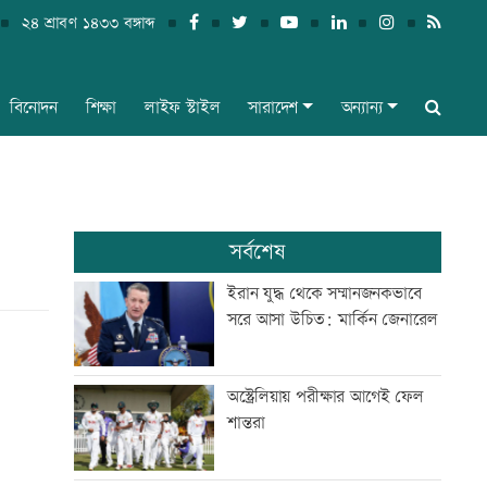
২৪ শ্রাবণ ১৪৩৩ বঙ্গাব্দ
বিনোদন
শিক্ষা
লাইফ স্টাইল
সারাদেশ
অন্যান্য
সর্বশেষ
ইরান যুদ্ধ থেকে সম্মানজনকভাবে
সরে আসা উচিত: মার্কিন জেনারেল
অস্ট্রেলিয়ায় পরীক্ষার আগেই ফেল
শান্তরা