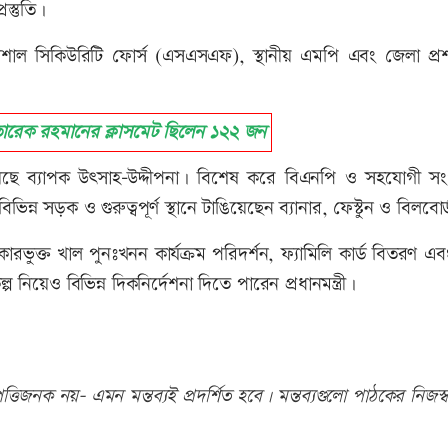
স্তুতি।
স্পেশাল সিকিউরিটি ফোর্স (এসএসএফ), স্থানীয় এমপি এবং জেলা প্র
রেক রহমানের ক্লাসমেট ছিলেন ১২২ জন
িয়েছে ব্যাপক উৎসাহ-উদ্দীপনা। বিশেষ করে বিএনপি ও সহযোগী স
িন্ন সড়ক ও গুরুত্বপূর্ণ স্থানে টাঙিয়েছেন ব্যানার, ফেস্টুন ও বিলবোর
ারভুক্ত খাল পুনঃখনন কার্যক্রম পরিদর্শন, ফ্যামিলি কার্ড বিতরণ এ
প নিয়েও বিভিন্ন দিকনির্দেশনা দিতে পারেন প্রধানমন্ত্রী।
তিজনক নয়- এমন মন্তব্যই প্রদর্শিত হবে। মন্তব্যগুলো পাঠকের নিজস্ব