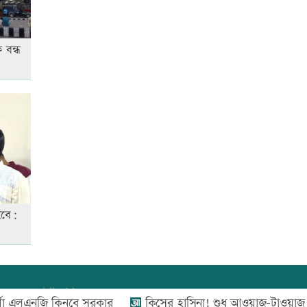
আনসার-ভিডিপির উদ্যোগে সড়ক
 বন্ধ
সংস্কার
রাজধানীতে ট্রেনের ধাক্কায়
শিক্ষার্থীসহ নিহত ৪
জাতীয় প্রেমিকা দিবস আজ
হবে:
তুচ্ছ ঘটনায় বাকৃবির দুই হলের
শিক্ষার্থীদের সংঘর্ষ, আহত ৪
যোগাযোগ:
০২-৫৫১১১৬৬০
,
০১৬০০৩৪৪৩৭০-৭১,
নজি কিনবে সরকার
কিসের হাসিনা! শুধু আওয়াজ-টাওয়াজ শোনা যায়: স্বর
‘জুলাই গণ-অভ্যুত্থান’ দিবসের ছুটি