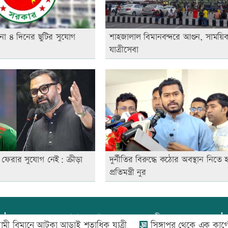
না ৪ দিনের ছুটির সুযোগ
শাহজালাল বিমানবন্দরে আগুন, সাময়িক
যাত্রীসেবা
ফেরার সুযোগ নেই: ক্রীড়া
দুর্নীতির বিরুদ্ধে কঠোর অবস্থান নিতে 
প্রতিমন্ত্রী নুর
প্রধান সম্পাদক:
আফজাল বারী
নে আটকা আড়াই শতাধিক যাত্রী
সিঙ্গাপুর থেকে এক কার্গো এলএ