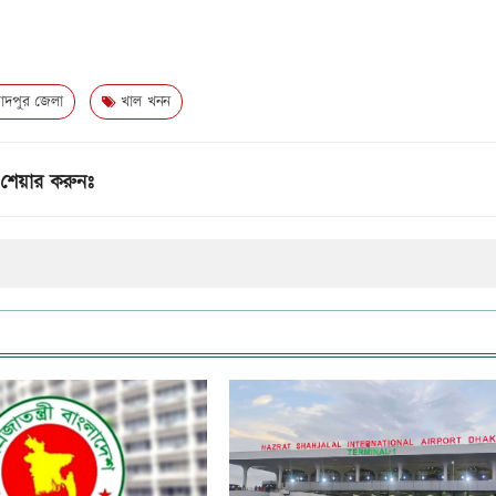
াঁদপুর জেলা
খাল খনন
শেয়ার করুনঃ