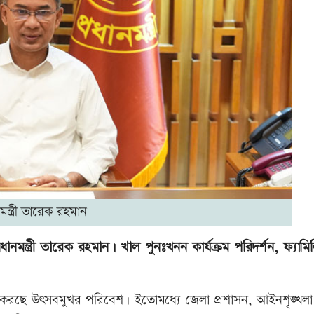
নমন্ত্রী তারেক রহমান
নমন্ত্রী তারেক রহমান। খাল পুনঃখনন কার্যক্রম পরিদর্শন, ফ্যামিল
রাজ করছে উৎসবমুখর পরিবেশ। ইতোমধ্যে জেলা প্রশাসন, আইনশৃঙ্খলা