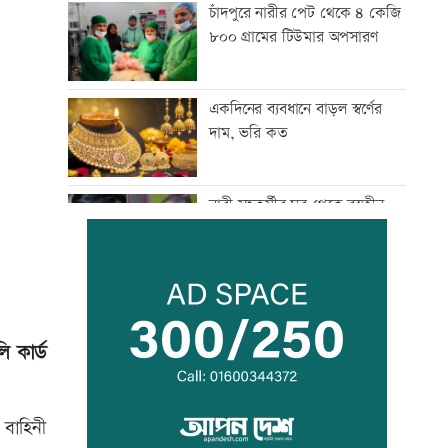
চাঁদপুরে নারীর পেট থেকে ৪ কেজি
৮০০ গ্রামের টিউমার অপসারণ
একদিনের ব্যবধানে বাড়ল স্বর্ণের
দাম, ভরি কত
নারী সহকর্মীর ঘর থেকে বস্ত্রহীন
অবস্থায় যুবদল নেতা আটক
ড্যাবের প্রতিষ্ঠাবার্ষিকীতে প্রধানমন্ত্রী
ি কার্ড
ট্রাম্পের বিলাসী ’বলরুম প্রকল্প’
আটকে দিলেন আদালত
 বাহিনী