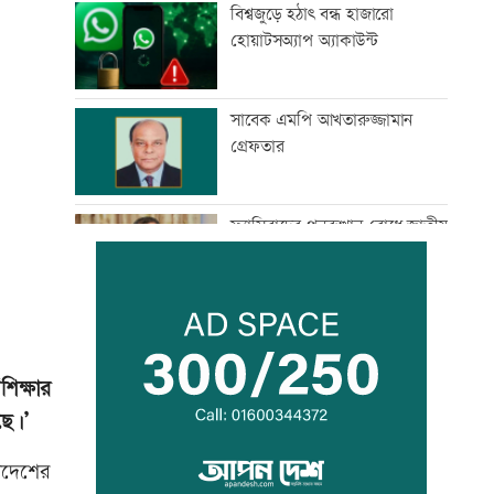
বিশ্বজুড়ে হঠাৎ বন্ধ হাজারো
হোয়াটসঅ্যাপ অ্যাকাউন্ট
সাবেক এমপি আখতারুজ্জামান
গ্রেফতার
ফ্যাসিবাদের পুনরুত্থান রোধে জাতীয়
ঐক্য দৃঢ় করতে হবে: মাহদী আমিন
মাগুরায় সাকিব আল হাসানের
বাড়িতে হামলা
শিক্ষার
ছে।’
জুলাই সনদ নিয়ে উত্তাল কুড়িগ্রামের
রাজপথ
লাদেশের