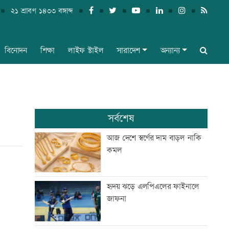
২১ শ্রাবণ ১৪৩৩ বঙ্গাব্দ
বিনোদন
শিক্ষা
লাইফ স্টাইল
সারাদেশ
অন্যান্য
সর্বশেষ
আজ দেশে স্বর্ণের দাম বাড়ল নাকি
কমল
হৃদয় ঝড়ে এলপিএলের ফাইনালে
জাফনা