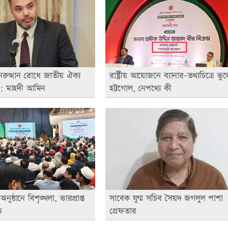
ুনরুত্থান রোধে জাতীয় ঐক্য
রাষ্ট্রীয় আয়োজনে ব্যানার-তথ্যচিত্রে ভুল
: মাহদী আমিন
হট্টগোল, নেপথ্যে কী
নুষ্ঠানে বিশৃঙ্খলা, ভারপ্রাপ্ত
সাবেক যুগ্ম সচিব সৈয়দ জগলুল পাশা
ভ
গ্রেফতার