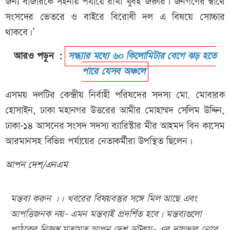
জন্য বাজারকে সহনীয় পর্যায়ে রাখা খুবই জরুরি। জনগণের স্বার্থে
সংসদের ভেতরে ও বাইরে বিরোধী দল এ বিষয়ে সোচ্চার
থাকবে।’
আরও পড়ুন :
সন্ধ্যার মধ্যে ৬০ কিলোমিটার বেগে ঝড় হতে
পারে যেসব অঞ্চলে
এসময় দলটির কেন্দ্রীয় নির্বাহী পরিষদের সদস্য মো. মোবারক
হোসাইন, ঢাকা মহানগর উত্তরের আমীর মোহাম্মদ সেলিম উদ্দিন,
ঢাকা-১৪ আসনের সংসদ সদস্য ব্যারিস্টার মীর আহমদ বিন কাসেম
আরমানসহ বিভিন্ন পর্যায়ের নেতাকর্মীরা উপস্থিত ছিলেন।
আপন দেশ/এনএম
মন্তব্য করুন ।। খবরের বিষয়বস্তুর সঙ্গে মিল আছে এবং
আপত্তিজনক নয়- এমন মন্তব্যই প্রদর্শিত হবে। মন্তব্যগুলো
পাঠকের নিজস্ব মতামত,আপন দেশ ডটকম- এর দায়ভার নেবে