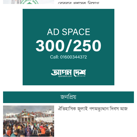
রোববার প্রশাসক নিয়োগ
ঢাকা-ময়মনসিংহ রেল যোগাযোগ স্বাভাবিক
সিঙ্গাপুর থেকে এক কার্গো এলএনজি কিনবে
সরকার
জনপ্রিয়
মান্দায় ২৯৬ বোতলসহ দুই মাদক কারবারি
ঐতিহাসিক জুলাই গণঅভ্যুত্থান দিবস আজ
আটক