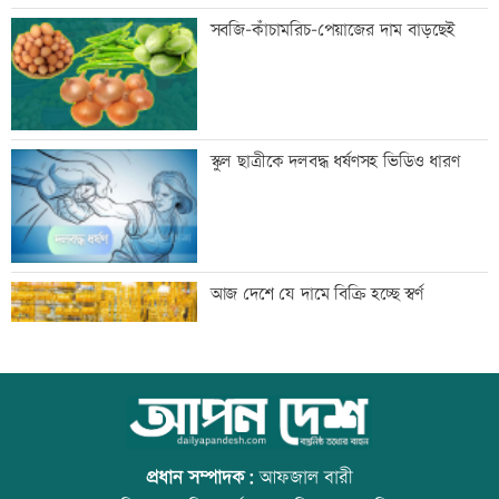
গুরুত্বপূর্ণ ব্যক্তিদের নিয়ে অপপ্রচারের বিরুদ্ধে
সবজি-কাঁচামরিচ-পেয়াজের দাম বাড়ছেই
সতর্ক করল পুলিশ
নিরাপত্তা পেলে দেশে ফিরতে চান সাকিব
স্কুল ছাত্রীকে দলবদ্ধ ধর্ষণসহ ভিডিও ধারণ
সাকিবের দেশে ফেরার সুযোগ নেই: ক্রীড়া
আজ দেশে যে দামে বিক্রি হচ্ছে স্বর্ণ
প্রতিমন্ত্রী
শিল্পকলায় বিনামূল্যে ৬ সিনেমা দেখা যাবে
আজ বিশ্ব বন্ধু দিবস
প্রধান সম্পাদক:
আফজাল বারী