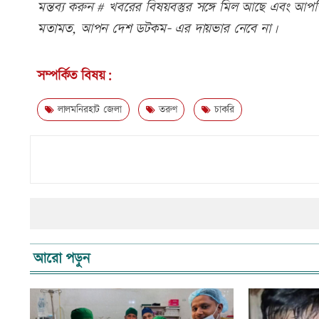
মন্তব্য করুন # খবরের বিষয়বস্তুর সঙ্গে মিল আছে এবং আপত্ত
মতামত, আপন দেশ ডটকম- এর দায়ভার নেবে না।
সম্পর্কিত বিষয়:
লালমনিরহাট জেলা
তরুণ
চাকরি
আরো পড়ুন