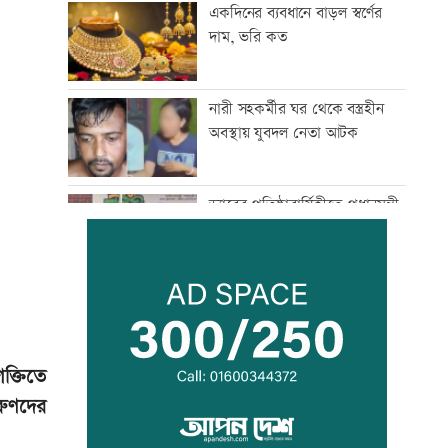
একদিনের ব্যবধানে বাড়ল স্বর্ণের
দাম, ভরি কত
নারী সহকর্মীর ঘর থেকে বস্ত্রহীন
অবস্থায় যুবদল নেতা আটক
ড্যাবের প্রতিষ্ঠাবার্ষিকীতে প্রধানমন্ত্রী
ট্রাম্পের বিলাসী ’বলরুম প্রকল্প’
আটকে দিলেন আদালত
ক্তিতে
আগস্টে ফের টানা ৪ দিনের ছুটির
রুণদের
সুযোগ