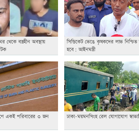
র থেকে বস্ত্রহীন অবস্থায়
সিন্ডিকেট ভেঙে কৃষকদের লাভ নিশ্চিত
আটক
হবে: আইনমন্ত্রী
োরণে একই পরিবারের ৩ জন
ঢাকা-ময়মনসিংহ রেল যোগাযোগ স্বাভা