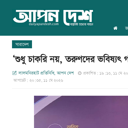
জ
সারাদেশ
‘শুধু চাকরি নয়, তরুণদের ভবিষ্যৎ 
লালমনিরহাট প্রতিনিধি, আপন দেশ
প্রকাশিত: ১৯:১৩, ১১ মে ২
আপডেট: ২০:৩৫, ১১ মে ২০২৬