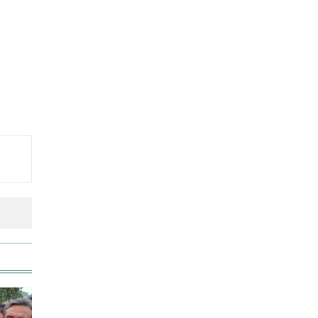
আনসার-ভিডিপির উদ্যোগে সড়ক
সংস্কার
রাজধানীতে ট্রেনের ধাক্কায়
শিক্ষার্থীসহ নিহত ৪
তুচ্ছ ঘটনায় বাকৃবির দুই হলের
শিক্ষার্থীদের সংঘর্ষ, আহত ৪
জাতীয় প্রেমিকা দিবস আজ
‘জুলাই গণ-অভ্যুত্থান’ দিবসের ছুটি