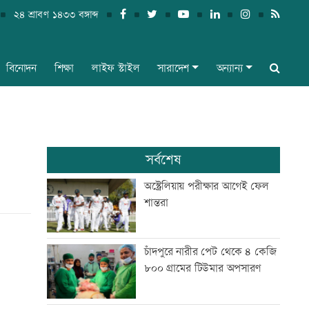
২৪ শ্রাবণ ১৪৩৩ বঙ্গাব্দ
বিনোদন
শিক্ষা
লাইফ স্টাইল
সারাদেশ
অন্যান্য
সর্বশেষ
অস্ট্রেলিয়ায় পরীক্ষার আগেই ফেল
শান্তরা
চাঁদপুরে নারীর পেট থেকে ৪ কেজি
৮০০ গ্রামের টিউমার অপসারণ