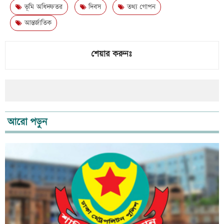
ভূমি অধিদফতর
দিবস
তথ্য গোপন
আন্তর্জাতিক
শেয়ার করুনঃ
আরো পড়ুন