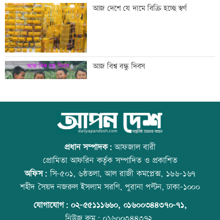
টেলিভিশনে আজকের যত খেলা
আজ দেশে যে দামে বিক্রি হচ্ছে স্বর্ণ
শুক্রবার রাজধানীর যেসব মার্কেট-দর্শনীয় স্থান
আজ বিশ্ব বন্ধু দিবস
বন্ধ
সাতসকালে সড়কে ঝরল ছয় প্রাণ
স্কুল ছাত্রীকে দলবদ্ধ ধর্ষণসহ ভিডিও ধারণ
প্রধান সম্পাদক:
আফজাল বারী
প্রোমিতা আফরিন কর্তৃক সম্পাদিত ও প্রকাশিত
অফিস:
সি-৫০১, ৬ষ্ঠতলা, আল রাজী কমপ্লেক্স, ১৬৬-১৬৭
আজ দেশে স্বর্ণের ভরি কত
প্রতিমন্ত্রীকে ঘিরে ভাইরাল ভিডিওতে ছবি
শহীদ সৈয়দ নজরুল ইসলাম সরণি, পুরানা পল্টন, ঢাকা-১০০০
জুড়ে অপপ্রচার: এলিন
যোগাযোগ:
০২-৫৫১১১৬৬০
,
০১৬০০৩৪৪৩৭০-৭১,
নিউজ রুম:
০১৬০০৩৪৪৩৭২,