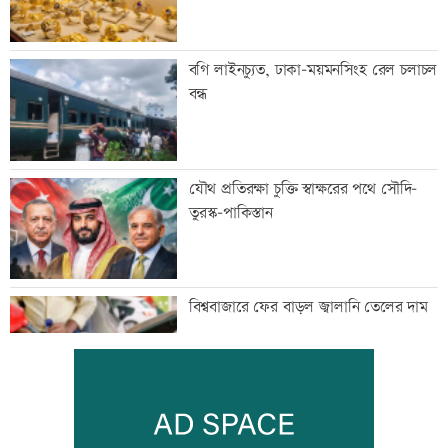
বগি লাইনচ্যুত, ঢাকা-ময়মনসিংহ রেল চলাচল
বন্ধ
যৌথ প্রতিরক্ষা চুক্তি স্বাক্ষরের পথে সৌদি-
তুরস্ক-পাকিস্তান
বিশ্ববাজারে ফের বাড়ল জ্বালানি তেলের দাম
সিলেটে দুই বাসের সংঘর্ষে প্রাণ গেল