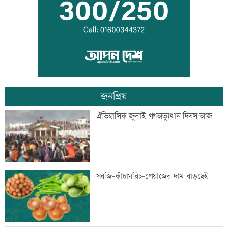
আটজনের
দুপুরের মধ্যে ঝোড়ো হাওয়াসহ বজ্রবৃষ্টি হতে
পারে যেসব অঞ্চলে
জনপ্রিয়
ডিএমপির ১২ ঊর্ধ্বতন কর্মকর্তাকে বদলি
ঐতিহাসিক জুলাই গণঅভ্যুত্থান দিবস আজ
জন্মসূত্রে নাগরিকত্ব সীমিত করতে ট্রাম্পের
সবজি-কাঁচামরিচ-পেয়াজের দাম বাড়ছেই
নতুন নির্বাহী আদেশ