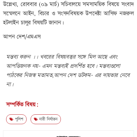
উল্লেখ্য, রোববার (০৯ মার্চ) সচিবালয়ে সমসাময়িক বিষয়ে সংবাদ
সম্মেলনে আইন, বিচার ও সংসদবিষয়ক উপদেষ্টা আসিফ নজরুল
হটলাইন চালুর বিষয়টি জানান।
আপন দেশ/এমএস
মন্তব্য করুন ।। খবরের বিষয়বস্তুর সঙ্গে মিল আছে এবং
আপত্তিজনক নয়- এমন মন্তব্যই প্রদর্শিত হবে। মন্তব্যগুলো
পাঠকের নিজস্ব মতামত,আপন দেশ ডটকম- এর দায়ভার নেবে
না।
সম্পর্কিত বিষয়:
পুলিশ
নারী নির্যাতন