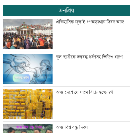
জনপ্রিয়
ঢাকা-ময়মনসিংহ রেল যোগাযোগ স্বাভাবিক
ঐতিহাসিক জুলাই গণঅভ্যুত্থান দিবস আজ
সিঙ্গাপুর থেকে এক কার্গো এলএনজি কিনবে
স্কুল ছাত্রীকে দলবদ্ধ ধর্ষণসহ ভিডিও ধারণ
সরকার
মান্দায় ২৯৬ বোতলসহ দুই মাদক কারবারি
আজ দেশে যে দামে বিক্রি হচ্ছে স্বর্ণ
আটক
গুরুত্বপূর্ণ ব্যক্তিদের নিয়ে অপপ্রচারের বিরুদ্ধে
আজ বিশ্ব বন্ধু দিবস
সতর্ক করল পুলিশ