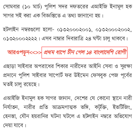
সোমবার (১০ মার্চ) পুলিশ সদর দফতরের এআইজি ইনামুল হক
সাগর সই করা এক বিজ্ঞপ্তিতে এ তথ্য জানানো হয়।
হটলাইন নম্বরগুলো হলো- ০১৩২০০০২০০১, ০১৩২০০০২০০২,
০১৩২০০০২২২২। এসব নাম্বার দিবারাত্রি ২৪ ঘন্টা চালু থাকবে।
আরওপড়ুন<<>>
প্রথম ধাপে চীন গেল ১৪ বাংলাদেশি রোগী
এছাড়া সাইবার অপরাধের শিকার নারীদের আইনি সেবা ও সুরক্ষা
প্রদানে পুলিশ সাইবার সাপোর্ট ফর উইমেন ফেসবুক পেজ পূর্বের
মতই চালু রয়েছে।
এআইজি ইনামুল হক সাগর জানান, দেশের যে কোনো স্থানে নারী
নির্যাতন, নারীর প্রতি আক্রমণাত্মক ভঙ্গি, কটূক্তি, ইভটিজিং,
হেনস্তা, যৌন হয়রানির ঘটনা ঘটলে এ হটলাইন নম্বরে অভিযোগ
দেয়া যাবে।