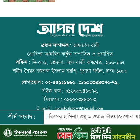
নিরাপত্তা পেলে দেশে ফিরতে চান সাকিব
কোরআন-হাদিসে নামাজ না পড়ার শাস্তি
প্রধান সম্পাদক:
আফজাল বারী
প্রোমিতা আফরিন কর্তৃক সম্পাদিত ও প্রকাশিত
অফিস:
সি-৫০১, ৬ষ্ঠতলা, আল রাজী কমপ্লেক্স, ১৬৬-১৬৭
সাকিবের দেশে ফেরার সুযোগ নেই: ক্রীড়া
উত্থান-পতনের বাজারে আজ স্বর্ণের ভরি কত
শহীদ সৈয়দ নজরুল ইসলাম সরণি, পুরানা পল্টন, ঢাকা-১০০০
প্রতিমন্ত্রী
যোগাযোগ:
০২-৫৫১১১৬৬০
,
০১৬০০৩৪৪৩৭০-৭১,
নিউজ রুম:
০১৬০০৩৪৪৩৭২,
বিজ্ঞাপন:
০১৬০০৩৪৪৩৭৩
শিল্পকলায় বিনামূল্যে ৬ সিনেমা দেখা যাবে
আজ স্বর্ণ-রুপা যে দামে বিক্রি হচ্ছে
E-mail:
apandeshnews@gmail.com
শীর্ষ সংবাদ:
িনবে সরকার
কিসের হাসিনা! শুধু আওয়াজ-টাওয়াজ শোনা যায়: স্বরাষ্ট্রমন্
©
২০২৬ |
আপন দেশ ডটকম
কর্তৃক সর্বসত্ব ® সংরক্ষিত | উন্নয়নে
ইমিথমেকারস.কম
দিল্লিতে শেখ হাসিনার বক্তব্যে ভারতের সমর্থন