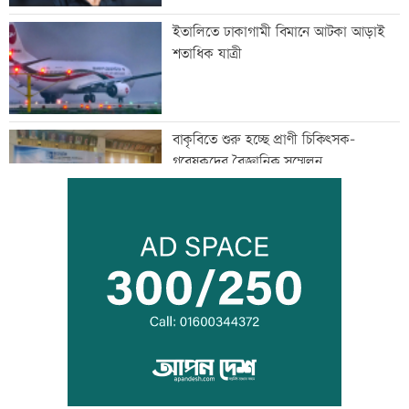
ইতালিতে ঢাকাগামী বিমানে আটকা আড়াই
শতাধিক যাত্রী
বাকৃবিতে শুরু হচ্ছে প্রাণী চিকিৎসক-
গবেষকদের বৈজ্ঞানিক সম্মেলন
বন্দরে বিস্ফোরণে একই পরিবারের ৩ জন দগ্ধ
পাঁচ আর্থিক প্রতিষ্ঠান বন্ধের অনুমোদন,
রোববার প্রশাসক নিয়োগ