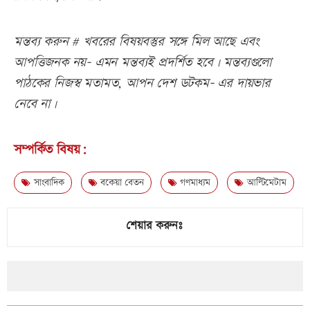
মন্তব্য করুন # খবরের বিষয়বস্তুর সঙ্গে মিল আছে এবং
আপত্তিজনক নয়- এমন মন্তব্যই প্রদর্শিত হবে। মন্তব্যগুলো
পাঠকের নিজস্ব মতামত, আপন দেশ ডটকম- এর দায়ভার
নেবে না।
সম্পর্কিত বিষয়:
সাংবাদিক
বকেয়া বেতন
গণমাধ্যম
আল্টিমেটাম
শেয়ার করুনঃ