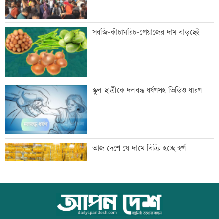
‘বিশ্বাস করতে চাই তিনি ডিসেম্বরে ফিরে
সবজি-কাঁচামরিচ-পেয়াজের দাম বাড়ছেই
আইনের মুখোমুখি হবেন’
জাপানে টাইফুন ‘ডলফিনে’র তাণ্ডবে ৫০০
স্কুল ছাত্রীকে দলবদ্ধ ধর্ষণসহ ভিডিও ধারণ
ফ্লাইট বাতিল
প্রস্তুতি ম্যাচে তাইজুলের চোট
আজ দেশে যে দামে বিক্রি হচ্ছে স্বর্ণ
বাংলাদেশসহ ১৪ দেশের প্রতিরক্ষা জোটে
আজ বিশ্ব বন্ধু দিবস
কমান্ডার নিয়োগ