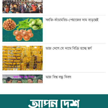
জিয়াউর রহমান দেশে প্রথম সবুজ বিপ্লবের
সবজি-কাঁচামরিচ-পেয়াজের দাম বাড়ছেই
ডাক দিয়েছিলেন: পরিবেশমন্ত্রী
প্রথম শ্রেণিতে ভর্তি লটারিতে
আজ দেশে যে দামে বিক্রি হচ্ছে স্বর্ণ
মেঘনার ভাঙনরোধে জিও ব্যাগ প্রকল্পে
আজ বিশ্ব বন্ধু দিবস
অনিয়ম, এলাকাবাসীর মানববন্ধন
বাংলাদেশি পাঁচ হাজার কৃষি শ্রমিক নেবে
স্কুল ছাত্রীকে দলবদ্ধ ধর্ষণসহ ভিডিও ধারণ