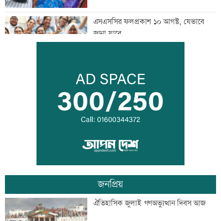
এসএসসির ফলপ্রকাশ ১০ আগস্ট, যেভাবে
জানা যাবে
দরপত্র ছাড়াই ২০০ ইলেকট্রিক বাস কেনার
নীতিগত অনুমোদন
তনু হত্যার আসামি সাবেক সেনাসদস্য
হাফিজুরকে আত্মসমর্পণের নির্দেশ
জনপ্রিয়
দুদকের মামলায় ঢাকা ব্যাংকের ৪ কর্মকর্তার
ঐতিহাসিক জুলাই গণঅভ্যুত্থান দিবস আজ
কারাদণ্ড