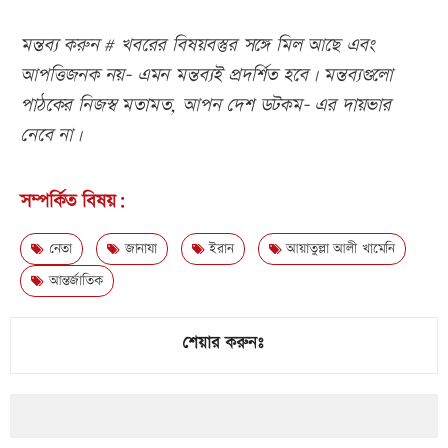
মন্তব্য করুন # খবরের বিষয়বস্তুর সঙ্গে মিল আছে এবং
আপত্তিজনক নয়- এমন মন্তব্যই প্রদর্শিত হবে। মন্তব্যগুলো
পাঠকের নিজস্ব মতামত, আপন দেশ ডটকম- এর দায়ভার
নেবে না।
সম্পর্কিত বিষয়:
নেতা
জানাযা
ইরান
আয়াতুল্লা আলী খামেনি
আন্তর্জাতিক
শেয়ার করুনঃ