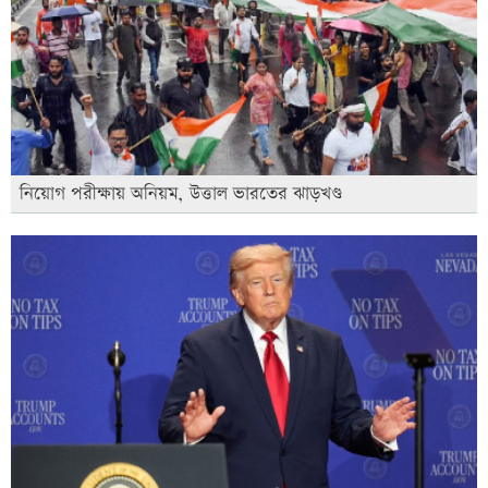
নিয়োগ পরীক্ষায় অনিয়ম, উত্তাল ভারতের ঝাড়খণ্ড