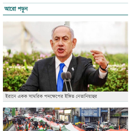
আরো পড়ুন
ইরানে একক সামরিক পদক্ষেপের ইঙ্গিত নেতানিয়াহুর