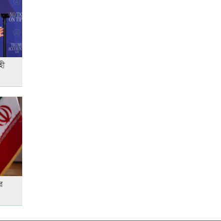
উত্থান-পতনের বাজারে আজ স্বর্ণের
ভরি কত
হী
স্কুল ছাত্রীকে দলবদ্ধ ধর্ষণসহ ভিডিও
ধারণ
লতিফ সিদ্দিকীকে কারাগারে
পাঠানোর নির্দেশ
আজ দেশে স্বর্ণের দাম বাড়ল নাকি
র
কমলো
আনসার-ভিডিপির উদ্যোগে সড়ক