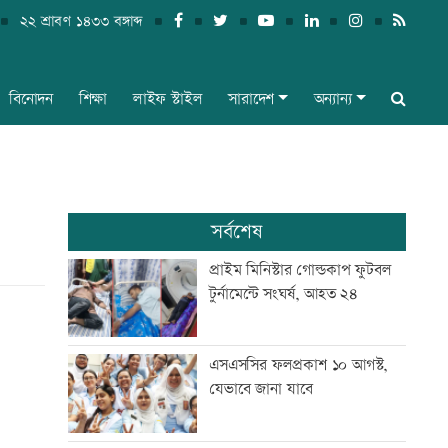
২২ শ্রাবণ ১৪৩৩ বঙ্গাব্দ
বিনোদন
শিক্ষা
লাইফ স্টাইল
সারাদেশ
অন্যান্য
সর্বশেষ
প্রাইম মিনিস্টার গোল্ডকাপ ফুটবল
টুর্নামেন্টে সংঘর্ষ, আহত ২৪
এসএসসির ফলপ্রকাশ ১০ আগস্ট,
যেভাবে জানা যাবে