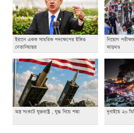
ইরানে একক সামরিক পদক্ষেপের ইঙ্গিত
নিয়োগ পরীক্ষা
নেতানিয়াহুর
ঝাড়খণ্ড
অস্ত্র সংকটে যুক্তরাষ্ট্র , যুদ্ধ নিয়ে শঙ্কা
দুবাইয়ে ২০ মি