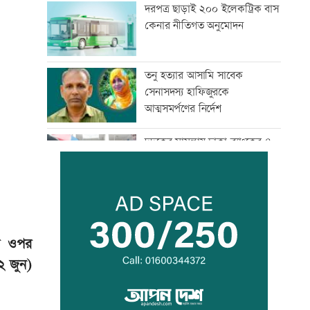
দরপত্র ছাড়াই ২০০ ইলেকট্রিক বাস
কেনার নীতিগত অনুমোদন
তনু হত্যার আসামি সাবেক
সেনাসদস্য হাফিজুরকে
আত্মসমর্পণের নির্দেশ
দুদকের মামলায় ঢাকা ব্যাংকের ৪
কর্মকর্তার কারাদণ্ড
জিয়াউর রহমান দেশে প্রথম সবুজ
বিপ্লবের ডাক দিয়েছিলেন:
পরিবেশমন্ত্রী
ের ওপর
২ জুন)
প্রথম শ্রেণিতে ভর্তি লটারিতে