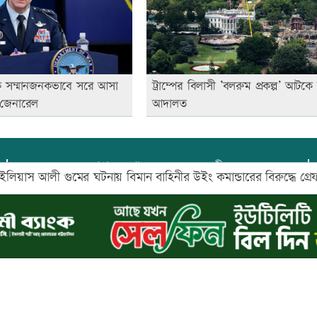
কে সম্মানজনকভাবে সরে আসা
ট্রাম্পের বিলাসী ’বলরুম প্রকল্প’ আটকে
 জেনারেল
আদালত
প্রধান সম্পাদক:
আফজাল বারী
ী গুমের ঘটনায় বিমান বাহিনীর উইং কমান্ডারের বিরুদ্ধে গ্রেফতারি পর
প্রোমিতা আফরিন কর্তৃক সম্পাদিত ও প্রকাশিত
অফিস:
সি-৫০১, ৬ষ্ঠতলা, আল রাজী কমপ্লেক্স, ১৬৬-১৬৭
শহীদ সৈয়দ নজরুল ইসলাম সরণি, পুরানা পল্টন, ঢাকা-১০০০
০২৬ |
আপন দেশ ডটকম
কর্তৃক সর্বসত্ব ® সংরক্ষিত | উন্নয়নে
ইমিথমেকার