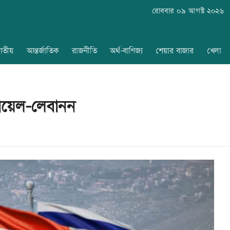
রোববার ০৯ আগস্ট ২০২৬
াতীয়
আন্তর্জাতিক
রাজনীতি
অর্থ-বাণিজ্য
শেয়ার বাজার
খেলা
রায়েল-লেবানন