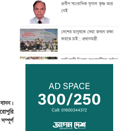
প্রবীণ সাংবাদিক মৃণাল কৃষ্ণ আর
নেই
দেশের মানুষকে দেয়া জবান রক্ষা
করতে চাই: প্রধানমন্ত্রী
আদিবাসী দিবসে রাঙামাটিতে বর্ণাঢ্য
শোভাযাত্রা
জেট ফুয়েলের দাম বাড়ল
েবানন।
রোপুরি
শোকাহত মেসিকে ডি পলের গোল
্পূর্ণ
উৎসর্গ