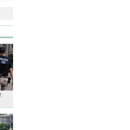
রাজধানীতে ট্রেনের ধাক্কায়
শিক্ষার্থীসহ নিহত ৪
আনসার-ভিডিপির উদ্যোগে সড়ক
সংস্কার
স্বর্ণের দামে বড় লাফ, আজ থেকেই
কার্যকর
ী
এক দিনের ব্যবধানে কমলো স্বর্ণের
দাম, আজ থেকেই কার্যকর
কাঁচা মরিচের দাম কমলেও ডিমের