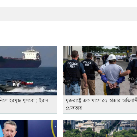
 নিলে হরমুজ খুলবো: ইরান
যুক্তরাষ্ট্রে এক মাসে ৫১ হাজার অভিবাস
গ্রেফতার