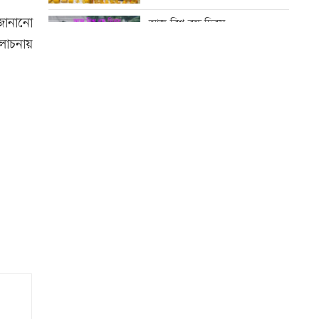
করা হচ্ছে: প্রধানমন্ত্রী
জানানো
আজ বিশ্ব বন্ধু দিবস
আলোচনায়
‘রাজনীতি স্বচ্ছ হওয়া উচিত, তাহলে
গণতন্ত্রের গতি ফিরে আসবে’
কোরআন-হাদিসে নামাজ না পড়ার
শাস্তি
সঠিক সময়ে আসেননি পরীমনি,
পেছালো শুনানি
আজ স্বর্ণ-রুপা যে দামে বিক্রি হচ্ছে
‘দেশ পরিচালনায় সরকার ব্যর্থ হলে
তখন সমালোচনা করবেন’
ইউএস-বাংলা এয়ারলাইন্সে নিয়োগ
বিজ্ঞপ্তি
আজ দেশে স্বর্ণের দাম বাড়ল নাকি
কমলো