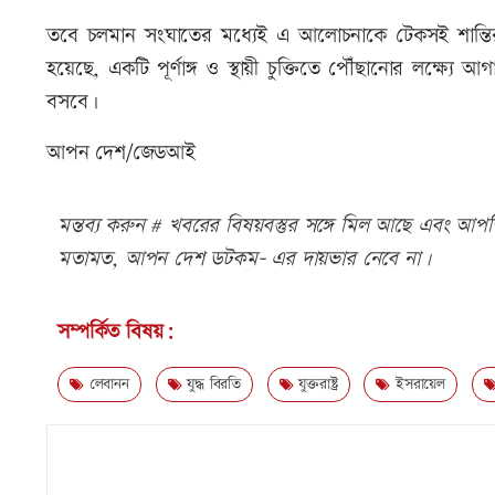
তবে চলমান সংঘাতের মধ্যেই এ আলোচনাকে টেকসই শান্তির
হয়েছে, একটি পূর্ণাঙ্গ ও স্থায়ী চুক্তিতে পৌঁছানোর লক্ষ্
বসবে।
আপন দেশ/জেডআই
মন্তব্য করুন # খবরের বিষয়বস্তুর সঙ্গে মিল আছে এবং আপত্ত
মতামত, আপন দেশ ডটকম- এর দায়ভার নেবে না।
সম্পর্কিত বিষয়:
লেবানন
যুদ্ধ বিরতি
যুক্তরাষ্ট্র
ইসরায়েল