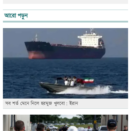
আরো পড়ুন
সব শর্ত মেনে নিলে হরমুজ খুলবো: ইরান