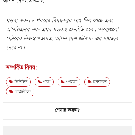
আপন দেশ/জেডআই
মন্তব্য করুন # খবরের বিষয়বস্তুর সঙ্গে মিল আছে এবং
আপত্তিজনক নয়- এমন মন্তব্যই প্রদর্শিত হবে। মন্তব্যগুলো
পাঠকের নিজস্ব মতামত, আপন দেশ ডটকম- এর দায়ভার
নেবে না।
সম্পর্কিত বিষয়:
ফিলিস্তিন
গাজা
গণহত্যা
ইসরায়েল
আন্তর্জাতিক
শেয়ার করুনঃ